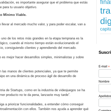
fina
validación, es importante asegurar que el problema que estás
 para tu usuario objetivo.
tr
to Mínimo Viable.
dig
llevar al mercado mucho valor, y para poder escalar, van a
capit
!
 uno de los retos más grandes en la etapa temprana es la
lógico, cuando al mismo tiempo están evolucionando el
io, consiguiendo clientes y aprendiendo del mercado.
Suscrí
io es mejor hacer desarrollos simples, minimalistas y sobre
E-mail
*
 las manos de clientes potenciales, ya que te permite
uipo en una dinámica de proceso ágil de desarrollo de
Nombre
stria de Startups, como en la industria de videojuegos se ha
mer producto no te da pena, lanzaste muy tarde”.
Apellido
iga a priorizar funcionalidades, a entender cómo conseguir
retroalimentación con ellos. También nos ayuda a aprender qué
Cumplea