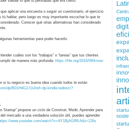
oder validar lo que tú pensabas que era cierto.
Lati
Centr
e aplicar una encuesta o seguir un cuestionario, el ejercicio
 tú hablar, pero luego es muy importante escuchar lo que te
emp
 considerado. Conocer qué otras alternativas han considerado
digit
nte.
efi
lgunas herramientas para poder hacerlo:
exp
expa
tender cuáles son los “trabajos” o “tareas” que tus clientes
inc
 cumplir de manera más profunda:
https://hbr.org/2016/09/know-
infrae
inn
inn
r si tu negocio es buena idea cuando todos te están
int
om/dp/B01H4G2J1U/ref=dp-kindle-redirect?
art
.
start
an Startup” propone un ciclo de Construir, Medir, Aprender para
soste
 del mercado a una verdadera solución útil, puedes aprender
https://www.youtube.com/watch?v=AY1BjAGR8-A&t=126s
start