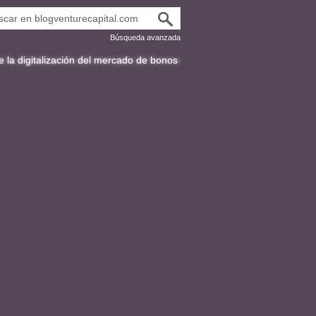
Búsqueda avanzada
zación del mercado de bonos en Latinoamérica
Fracttal y la expansión 