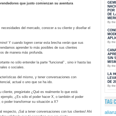
GEMI
prendedores que justo comienzan su aventura
NACI
POR 
DE L
MER
By the
s necesidades del mercado, conocer a su cliente y diseñar el
CON
MODE
APLI
By the
ino! Y cuando logren cerrar esta brecha verán que sus
omendamos aprender lo más posibles de sus clientes
CAN
erlos de manera más profunda.
APRE
SIN 
MISM
tante no sólo entender la parte “funcional” , sino ir hasta las
By the
ales o sociales.
LA H
acterísticas del mismo, y tener conversaciones con
LEVA
DE 2
encial, actual o uno que se ha ido.
By the
u cliente, pregúntate ¿Qué es realmente lo que está
 ejemplo, ¿Es sólo el poder hacer X, o también el poder
TAG 
 o poder transformar su situación a X?
l respecto, ¡Sal a tener conversaciones con tus clientes! Ahí
alian