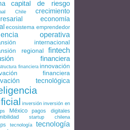
capital de riesgo
na
crecimiento
Chile
aal
economía
resarial
al
ecosistema emprendedor
ciencia operativa
ansión internacional
fintech
nsión regional
lusión financiera
innovación
structura financiera
ovación financiera
ovación tecnológica
eligencia
ificial
inversión en
inversión
México
pagos digitales
ups
nibilidad
startup chilena
tecnología
ups
tecnología