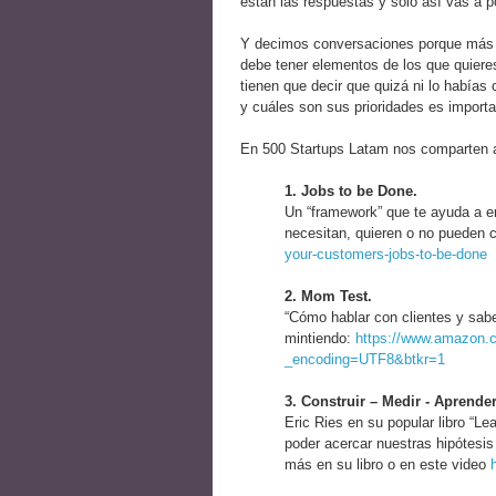
están las respuestas y sólo así vas a p
Y decimos conversaciones porque más qu
debe tener elementos de los que quieres
tienen que decir que quizá ni lo habías
y cuáles son sus prioridades es importa
En 500 Startups Latam nos comparten a
1. Jobs to be Done.
Un “framework” que te ayuda a en
necesitan, quieren o no pueden
your-customers-jobs-to-be-done
2. Mom Test.
“Cómo hablar con clientes y sabe
mintiendo:
https://www.amazon.c
_encoding=UTF8&btkr=1
3. Construir – Medir - Aprender
Eric Ries en su popular libro “Le
poder acercar nuestras hipótesis
más en su libro o en este video