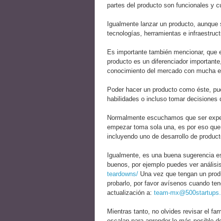
partes del producto son funcionales y c
Igualmente lanzar un producto, aunque
tecnologías, herramientas e infraestruct
Es importante también mencionar, que 
producto es un diferenciador importante
conocimiento del mercado con mucha ex
Poder hacer un producto como éste, pue
habilidades o incluso tomar decisiones 
Normalmente escuchamos que ser exper
empezar toma sola una, es por eso que 
incluyendo uno de desarrollo de produc
Igualmente, es una buena sugerencia es
buenos, por ejemplo puedes ver análisi
teardowns/
Una vez que tengan un produ
probarlo, por favor avísenos cuando te
actualización a:
team-mx@500startups
Mientras tanto, no olvides revisar el 
escalan para aprender lo más posible 