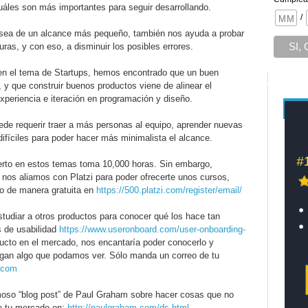
uáles son más importantes para seguir desarrollando.
/
 sea de un alcance más pequeño, también nos ayuda a probar
uras, y con eso, a disminuir los posibles errores.
en el tema de Startups, hemos encontrado que un buen
, y que construir buenos productos viene de alinear el
periencia e iteración en programación y diseño.
de requerir traer a más personas al equipo, aprender nuevas
difíciles para poder hacer más minimalista el alcance.
to en estos temas toma 10,000 horas. Sin embargo,
nos aliamos con Platzi para poder ofrecerte unos cursos,
to de manera gratuita en
https://500.platzi.com/register/email/
tudiar a otros productos para conocer qué los hace tan
s de usabilidad
https://www.useronboard.com/user-onboarding-
cto en el mercado, nos encantaría poder conocerlo y
ngan algo que podamos ver. Sólo manda un correo de tu
.com
famoso “blog post” de Paul Graham sobre hacer cosas que no
de tu mercado en:
http://paulgraham.com/ds.html