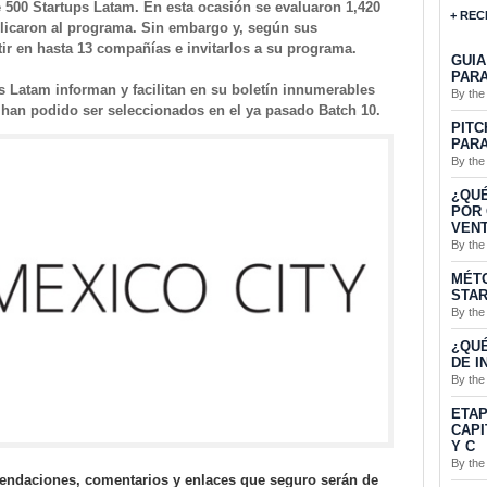
e 500 Startups Latam. En esta ocasión se evaluaron 1,420
+ REC
licaron al programa. Sin embargo y, según sus
tir en hasta 13 compañías e invitarlos a su programa.
GUIA
PARA
s Latam informan y facilitan en su boletín innumerables
By the
 han podido ser seleccionados en el ya pasado Batch 10.
PITC
PARA
By the
¿QUÉ
POR 
VENT
By the
MÉTO
STA
By the
¿QUÉ
DE I
By the
ETAP
CAPI
Y C
By the
ndaciones, comentarios y enlaces que seguro serán de