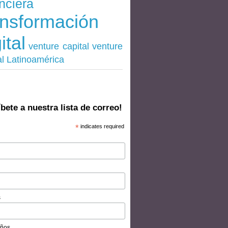
nciera
ansformación
ital
venture
venture capital
al Latinoamérica
bete a nuestra lista de correo!
*
indicates required
s
ños