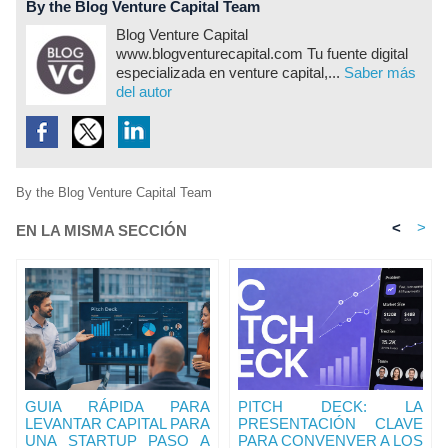
By the Blog Venture Capital Team
Blog Venture Capital
www.blogventurecapital.com Tu fuente digital
especializada en venture capital,...
Saber más
del autor
By the Blog Venture Capital Team
<
>
EN LA MISMA SECCIÓN
GUIA RÁPIDA PARA
PITCH DECK: LA
LEVANTAR CAPITAL PARA
PRESENTACIÓN CLAVE
UNA STARTUP PASO A
PARA CONVENVER A LOS