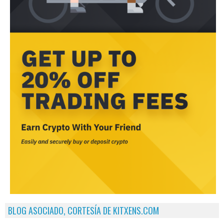
BLOG ASOCIADO, CORTESÍA DE KITXENS.COM