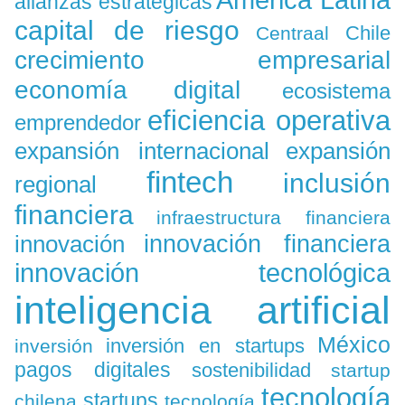
América Latina
alianzas estratégicas
capital de riesgo
Chile
Centraal
crecimiento empresarial
economía digital
ecosistema
eficiencia operativa
emprendedor
expansión
expansión internacional
fintech
inclusión
regional
financiera
infraestructura financiera
innovación
innovación financiera
innovación tecnológica
inteligencia artificial
México
inversión en startups
inversión
pagos digitales
sostenibilidad
startup
tecnología
startups
chilena
tecnología