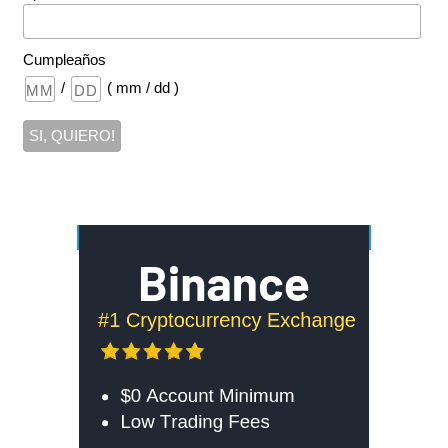
Cumpleaños
/
( mm / dd )