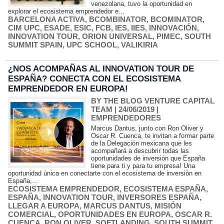
venezolana, tuvo la oportunidad en
explorar el ecosistema emprendedor e...
BARCELONA ACTIVA
,
BCOMBINATOR
,
BCOMINATOR
,
CIM UPC
,
ESADE
,
ESIC
,
FCB
,
IES
,
IIES
,
INNOVACIÓN
,
INNOVATION TOUR
,
ORION UNIVERSAL
,
PIMEC
,
SOUTH
SUMMIT SPAIN
,
UPC SCHOOL
,
VALIKIRIA
¿NOS ACOMPAÑAS AL INNOVATION TOUR DE
ESPAÑA? CONECTA CON EL ECOSISTEMA
EMPRENDEDOR EN EUROPA!
BY THE BLOG VENTURE CAPITAL
TEAM
| 24/06/2019
|
EMPRENDEDORES
Marcus Dantus, junto con Ron Oliver y
Oscar R. Cuenca, te invitan a formar parte
de la Delegación mexicana que les
acompañará a descubrir todas las
oportunidades de inversión que España
tiene para ti y para tu empresa! Una
oportunidad única en conectarte con el ecosistema de inversión en
España,...
ECOSISTEMA EMPRENDEDOR
,
ECOSISTEMA ESPAÑA
,
ESPAÑA
,
INNOVATION TOUR
,
INVERSORES ESPAÑA
,
LLEGAR A EUROPA
,
MARCUS DANTUS
,
MISIÓN
COMERCIAL
,
OPORTUNIDADES EN EUROPA
,
OSCAR R.
CUENCA
,
RON OLIVER
,
SOFTLANDING
,
SOUTH SUMMIT