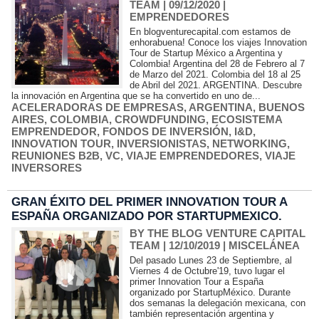
TEAM
| 09/12/2020
|
EMPRENDEDORES
En blogventurecapital.com estamos de
enhorabuena! Conoce los viajes Innovation
Tour de Startup México a Argentina y
Colombia! Argentina del 28 de Febrero al 7
de Marzo del 2021. Colombia del 18 al 25
de Abril del 2021. ARGENTINA. Descubre
la innovación en Argentina que se ha convertido en uno de...
ACELERADORAS DE EMPRESAS
,
ARGENTINA
,
BUENOS
AIRES
,
COLOMBIA
,
CROWDFUNDING
,
ECOSISTEMA
EMPRENDEDOR
,
FONDOS DE INVERSIÓN
,
I&D
,
INNOVATION TOUR
,
INVERSIONISTAS
,
NETWORKING
,
REUNIONES B2B
,
VC
,
VIAJE EMPRENDEDORES
,
VIAJE
INVERSORES
GRAN ÉXITO DEL PRIMER INNOVATION TOUR A
ESPAÑA ORGANIZADO POR STARTUPMEXICO.
BY THE BLOG VENTURE CAPITAL
TEAM
| 12/10/2019
|
MISCELÁNEA
Del pasado Lunes 23 de Septiembre, al
Viernes 4 de Octubre'19, tuvo lugar el
primer Innovation Tour a España
organizado por StartupMéxico. Durante
dos semanas la delegación mexicana, con
también representación argentina y