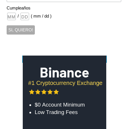
Cumpleaños
/
( mm / dd )