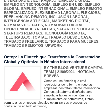
DIVERSIDAD EN EL TRABAJO
,
EMPLEO DIGITAL
,
EMPLEO EN TECNOLOGÍA
,
EMPLEO EN USD
,
EMPLEO
GLOBAL
,
EMPLEO INTERNACIONAL
,
EMPLEO REMOTO
ESPECIALIZADO
,
FLEXIBILIDAD LABORAL
,
FLEXJOBS
,
FREELANCING REMOTO
,
INCLUSIÓN LABORAL
,
INTELIGENCIA ARTIFICIAL
,
MARKETING DIGITAL
,
NÓMADAS DIGITALES
,
NOMADISMO DIGITAL
,
OPORTUNIDADES REMOTAS
,
SALARIO EN DÓLARES
,
STARTUPS REMOTAS
,
TECNOLOGÍA REMOTA
,
TELETRABAJO
,
TOPTAL
,
TRABAJO DESDE CASA
,
TRABAJOS FREELANCE
,
TRABAJOS PARA MUJERES
,
TRABAJOS REMOTOS
,
UPWORK
Ontop: La Fintech que Transforma la Contratación
Global y Optimiza la Nómina Internacional
BY THE BLOG VENTURE CAPITAL
TEAM
| 21/09/2024
|
NOTICIAS
BREVES
Ontop es una fintech que está
revolucionando la forma en que las
empresas contratan talento internacional.
Con una plataforma diseñada para
simplificar la gestión de nómina y
cumplimiento de normativas, Ontop
permite a las empresas globales optimizar sus procesos de
contratación en todo el mundo,...