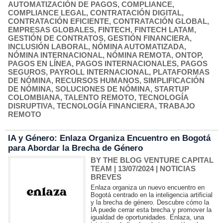
AUTOMATIZACIÓN DE PAGOS
,
COMPLIANCE
,
COMPLIANCE LEGAL
,
CONTRATACIÓN DIGITAL
,
CONTRATACIÓN EFICIENTE
,
CONTRATACIÓN GLOBAL
,
EMPRESAS GLOBALES
,
FINTECH
,
FINTECH LATAM
,
GESTIÓN DE CONTRATOS
,
GESTIÓN FINANCIERA
,
INCLUSIÓN LABORAL
,
NÓMINA AUTOMATIZADA
,
NÓMINA INTERNACIONAL
,
NÓMINA REMOTA
,
ONTOP
,
PAGOS EN LÍNEA
,
PAGOS INTERNACIONALES
,
PAGOS
SEGUROS
,
PAYROLL INTERNACIONAL
,
PLATAFORMAS
DE NÓMINA
,
RECURSOS HUMANOS
,
SIMPLIFICACIÓN
DE NÓMINA
,
SOLUCIONES DE NÓMINA
,
STARTUP
COLOMBIANA
,
TALENTO REMOTO
,
TECNOLOGÍA
DISRUPTIVA
,
TECNOLOGÍA FINANCIERA
,
TRABAJO
REMOTO
IA y Género: Enlaza Organiza Encuentro en Bogotá
para Abordar la Brecha de Género
BY THE BLOG VENTURE CAPITAL
TEAM
| 13/07/2024
|
NOTICIAS
BREVES
Enlaza organiza un nuevo encuentro en
Bogotá centrado en la inteligencia artificial
y la brecha de género. Descubre cómo la
IA puede cerrar esta brecha y promover la
igualdad de oportunidades. Enlaza, una