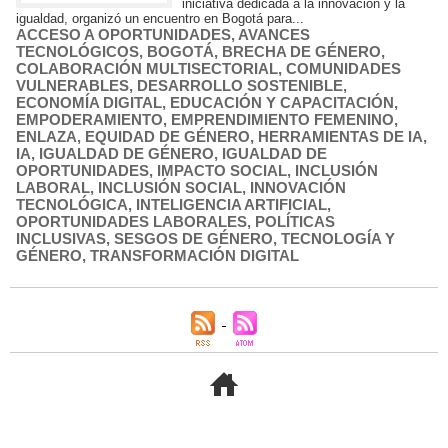
iniciativa dedicada a la innovación y la
igualdad, organizó un encuentro en Bogotá para...
ACCESO A OPORTUNIDADES
,
AVANCES
TECNOLÓGICOS
,
BOGOTÁ
,
BRECHA DE GÉNERO
,
COLABORACIÓN MULTISECTORIAL
,
COMUNIDADES
VULNERABLES
,
DESARROLLO SOSTENIBLE
,
ECONOMÍA DIGITAL
,
EDUCACIÓN Y CAPACITACIÓN
,
EMPODERAMIENTO
,
EMPRENDIMIENTO FEMENINO
,
ENLAZA
,
EQUIDAD DE GÉNERO
,
HERRAMIENTAS DE IA
,
IA
,
IGUALDAD DE GÉNERO
,
IGUALDAD DE
OPORTUNIDADES
,
IMPACTO SOCIAL
,
INCLUSIÓN
LABORAL
,
INCLUSIÓN SOCIAL
,
INNOVACIÓN
TECNOLÓGICA
,
INTELIGENCIA ARTIFICIAL
,
OPORTUNIDADES LABORALES
,
POLÍTICAS
INCLUSIVAS
,
SESGOS DE GÉNERO
,
TECNOLOGÍA Y
GÉNERO
,
TRANSFORMACIÓN DIGITAL