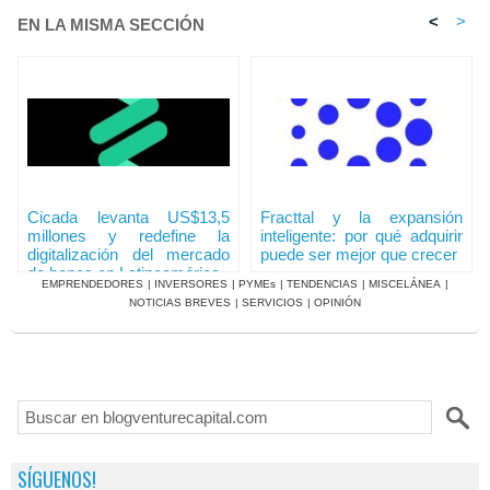
<
>
EN LA MISMA SECCIÓN
Cicada levanta US$13,5
Fracttal y la expansión
millones y redefine la
inteligente: por qué adquirir
digitalización del mercado
puede ser mejor que crecer
de bonos en Latinoamérica
EMPRENDEDORES
|
INVERSORES
|
PYMEs
|
TENDENCIAS
|
MISCELÁNEA
|
NOTICIAS BREVES
|
SERVICIOS
|
OPINIÓN
SÍGUENOS!