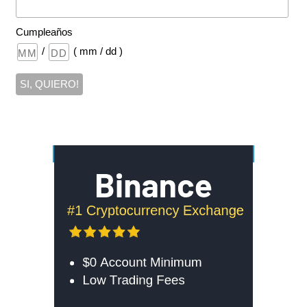
Cumpleaños
/
( mm / dd )