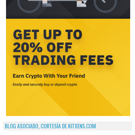
BLOG ASOCIADO, CORTESÍA DE KITXENS.COM