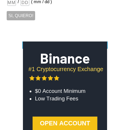
/
( mm / dd )