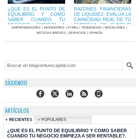
¿QUE ES EL PUNTO DE
RAZONES FINANCIERAS
EQUILIBRIO Y COMO
DE LIQUIDEZ: EVALÚA LA
SABER CUANDO TU
CAPACIDAD REAL DE TU
NEGOCIO EMPIEZA A
EMPRESA EN CUMPLIR
EMPRENDEDORES
|
INVERSORES
|
PYMEs
|
TENDENCIAS
|
MISCELÁNEA
|
SER RENTABLE?.
SUS OBLIGACIONES.
NOTICIAS BREVES
|
SERVICIOS
|
OPINIÓN
RAZONES DE EFECTIVO
RAZONES DE EFECTIVO
Y RAZONES
Y RAZONES
FINANCIERAS (II)
FINANCIERAS (III)
SÍGUENOS!
ARTÍCULOS
+ RECIENTES
+ POPULARES
¿QUE ES EL PUNTO DE EQUILIBRIO Y COMO SABER
CUANDO TU NEGOCIO EMPIEZA A SER RENTABLE?.