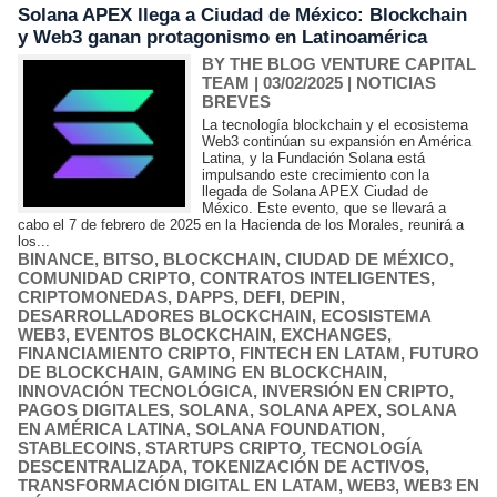
Solana APEX llega a Ciudad de México: Blockchain
y Web3 ganan protagonismo en Latinoamérica
BY THE BLOG VENTURE CAPITAL
TEAM
| 03/02/2025
|
NOTICIAS
BREVES
La tecnología blockchain y el ecosistema
Web3 continúan su expansión en América
Latina, y la Fundación Solana está
impulsando este crecimiento con la
llegada de Solana APEX Ciudad de
México. Este evento, que se llevará a
cabo el 7 de febrero de 2025 en la Hacienda de los Morales, reunirá a
los...
BINANCE
,
BITSO
,
BLOCKCHAIN
,
CIUDAD DE MÉXICO
,
COMUNIDAD CRIPTO
,
CONTRATOS INTELIGENTES
,
CRIPTOMONEDAS
,
DAPPS
,
DEFI
,
DEPIN
,
DESARROLLADORES BLOCKCHAIN
,
ECOSISTEMA
WEB3
,
EVENTOS BLOCKCHAIN
,
EXCHANGES
,
FINANCIAMIENTO CRIPTO
,
FINTECH EN LATAM
,
FUTURO
DE BLOCKCHAIN
,
GAMING EN BLOCKCHAIN
,
INNOVACIÓN TECNOLÓGICA
,
INVERSIÓN EN CRIPTO
,
PAGOS DIGITALES
,
SOLANA
,
SOLANA APEX
,
SOLANA
EN AMÉRICA LATINA
,
SOLANA FOUNDATION
,
STABLECOINS
,
STARTUPS CRIPTO
,
TECNOLOGÍA
DESCENTRALIZADA
,
TOKENIZACIÓN DE ACTIVOS
,
TRANSFORMACIÓN DIGITAL EN LATAM
,
WEB3
,
WEB3 EN