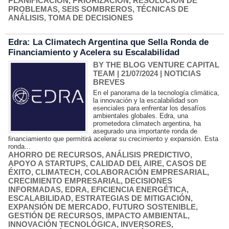
PLANIFICACIÓN
,
PRIORIZACIÓN
,
RESOLUCIÓN DE
PROBLEMAS
,
SEIS SOMBREROS
,
TÉCNICAS DE
ANÁLISIS
,
TOMA DE DECISIONES
Edra: La Climatech Argentina que Sella Ronda de
Financiamiento y Acelera su Escalabilidad
BY THE BLOG VENTURE CAPITAL
TEAM
| 21/07/2024
|
NOTICIAS
BREVES
En el panorama de la tecnología climática,
la innovación y la escalabilidad son
esenciales para enfrentar los desafíos
ambientales globales. Edra, una
prometedora climatech argentina, ha
asegurado una importante ronda de
financiamiento que permitirá acelerar su crecimiento y expansión. Esta
ronda...
AHORRO DE RECURSOS
,
ANÁLISIS PREDICTIVO
,
APOYO A STARTUPS
,
CALIDAD DEL AIRE
,
CASOS DE
ÉXITO
,
CLIMATECH
,
COLABORACIÓN EMPRESARIAL
,
CRECIMIENTO EMPRESARIAL
,
DECISIONES
INFORMADAS
,
EDRA
,
EFICIENCIA ENERGÉTICA
,
ESCALABILIDAD
,
ESTRATEGIAS DE MITIGACIÓN
,
EXPANSIÓN DE MERCADO
,
FUTURO SOSTENIBLE
,
GESTIÓN DE RECURSOS
,
IMPACTO AMBIENTAL
,
INNOVACIÓN TECNOLÓGICA
,
INVERSORES
,