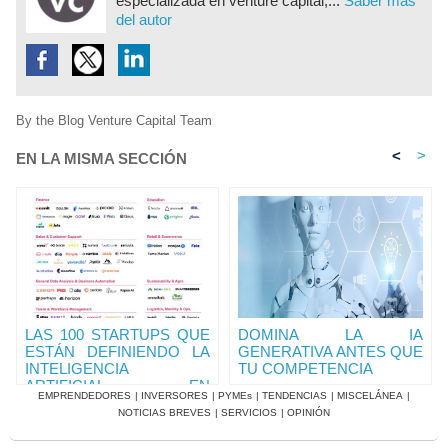
especializada en venture capital,...
Saber más
del autor
By the Blog Venture Capital Team
<
>
EN LA MISMA SECCIÓN
LAS 100 STARTUPS QUE
DOMINA LA IA
ESTÁN DEFINIENDO LA
GENERATIVA ANTES QUE
INTELIGENCIA
TU COMPETENCIA
ARTIFICIAL EN
EMPRENDEDORES
|
INVERSORES
|
PYMEs
|
TENDENCIAS
|
MISCELÁNEA
|
HISPANOAMERICA
NOTICIAS BREVES
|
SERVICIOS
|
OPINIÓN