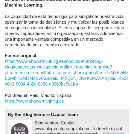
Machine Learning.
La capacidad de esta tecnología para simplificar nuestra vida,
optimizar la toma de decisiones y multiplicar las posibilidades
de negocio es incalculable. Si eres capaz de incorporar estas
nuevas capacidades en tu organización, estarás adquiriendo
una importante ventaja competitiva en un mercado
caracterizado por el cambio acelerado.
Fuente original.
https://www.showerthinking.es/inbound-marketing-
blog/tendencias-inteligencia-artificial-machine-learning?
utm_medium=email&utm_source=sharpspring&sslid=M7EwNz
E3MbKwNDMzBwA&sseid=MzQ3NjI2NzKxMAYA&jobid=465c
a0c1-8034-4b2c-8c98-c8660be9b1b4
Por Joaquín Pais, Madrid, España.
https://www.showerthinking.es
By the Blog Venture Capital Team
Blog Venture Capital
www.blogventurecapital.com Tu fuente digital