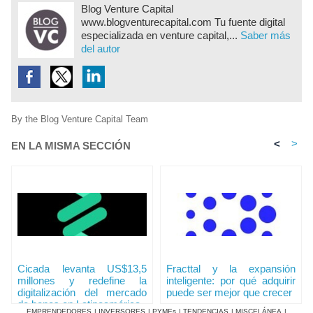
Blog Venture Capital
www.blogventurecapital.com Tu fuente digital
especializada en venture capital,...
Saber más
del autor
By the Blog Venture Capital Team
<
>
EN LA MISMA SECCIÓN
Cicada levanta US$13,5
Fracttal y la expansión
millones y redefine la
inteligente: por qué adquirir
digitalización del mercado
puede ser mejor que crecer
de bonos en Latinoamérica
EMPRENDEDORES
|
INVERSORES
|
PYMEs
|
TENDENCIAS
|
MISCELÁNEA
|