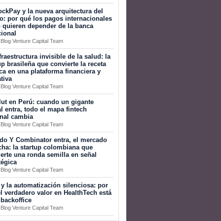
ckPay y la nueva arquitectura del
o: por qué los pagos internacionales
 quieren depender de la banca
cional
 Blog Venture Capital Team
fraestructura invisible de la salud: la
up brasileña que convierte la receta
a en una plataforma financiera y
tiva
 Blog Venture Capital Team
ut en Perú: cuando un gigante
l entra, todo el mapa fintech
onal cambia
 Blog Venture Capital Team
do Y Combinator entra, el mercado
ha: la startup colombiana que
erte una ronda semilla en señal
tégica
 Blog Venture Capital Team
 y la automatización silenciosa: por
l verdadero valor en HealthTech está
 backoffice
 Blog Venture Capital Team