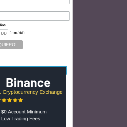
s
ños
( mm / dd )