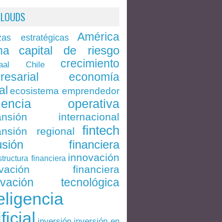
CLOUDS
América
zas estratégicas
capital de riesgo
na
crecimiento
Chile
aal
economía
resarial
al
ecosistema emprendedor
ciencia operativa
ansión internacional
fintech
nsión regional
lusión financiera
innovación
structura financiera
ovación financiera
ovación tecnológica
eligencia
ificial
inversión en
inversión