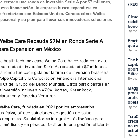
a cerrado una ronda de inversión Serie A por $7 millones,
+ REC
n esta financiación, la empresa busca expandirse en
os fronterizos con Estados Unidos. Conoce cómo Welbe
Cicad
pacional y su plan para llevar sus innovadoras soluciones
redef
bono
By the
Welbe Care Recauda $7M en Ronda Serie A
Fract
qué a
para Expansión en México
By the
The N
La healthtech mexicana Welbe Care ha cerrado con éxito
capit
una ronda de inversión Serie A, recaudando $7 millones.
opor
La ronda fue codirigida por la firma de inversión brasileña
Silic
Volpe Capital y la Corporación Financiera Internacional
By the
(IFC) del Grupo del Banco Mundial. Otros participantes en
Maggu
la inversión incluyen NAZCA, Kortex, GreenRock,
produ
Marathon y Parceiro Ventures.
artif
oper
Welbe Care, fundada en 2021 por los empresarios
By the
s Paiva, ofrece soluciones de gestión de salud
TeraC
 empresas. Su plataforma integral está diseñada para
creci
médicos y empleados, facilitando una gestión eficiente
no es
estra
By the