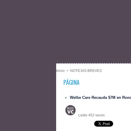
Inicio
>
NOTICIAS BREVES
PÁGINA
Welbe Care Recauda $7M en Rond
Leído 452 veces