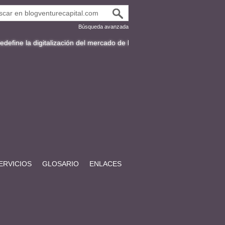
Búsqueda avanzada
gitalización del mercado de bonos en Latinoamérica
Fracttal y la exp
ERVICIOS
GLOSARIO
ENLACES