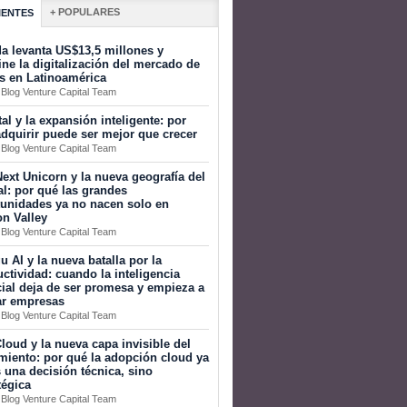
+ POPULARES
IENTES
a levanta US$13,5 millones y
ine la digitalización del mercado de
s en Latinoamérica
 Blog Venture Capital Team
tal y la expansión inteligente: por
dquirir puede ser mejor que crecer
 Blog Venture Capital Team
ext Unicorn y la nueva geografía del
al: por qué las grandes
tunidades ya no nacen solo en
on Valley
 Blog Venture Capital Team
 AI y la nueva batalla por la
ctividad: cuando la inteligencia
icial deja de ser promesa y empieza a
ar empresas
 Blog Venture Capital Team
loud y la nueva capa invisible del
miento: por qué la adopción cloud ya
 una decisión técnica, sino
tégica
 Blog Venture Capital Team