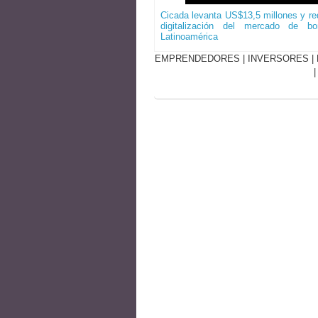
Cicada levanta US$13,5 millones y red
digitalización del mercado de b
Latinoamérica
EMPRENDEDORES
|
INVERSORES
|