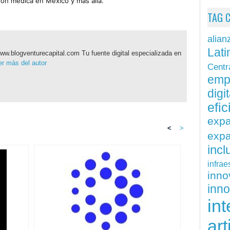
ión médica en México y más allá.
TAG 
alian
Lati
ww.blogventurecapital.com Tu fuente digital especializada en
r más del autor
Centr
emp
digit
efi
exp
<
>
expa
inc
infrae
inn
inn
int
art