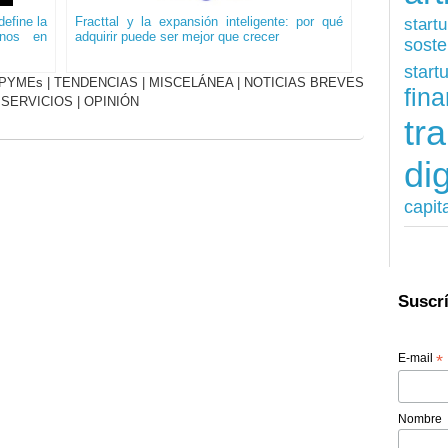
start
efine la
Fracttal y la expansión inteligente: por qué
onos en
adquirir puede ser mejor que crecer
soste
start
PYMEs
|
TENDENCIAS
|
MISCELÁNEA
|
NOTICIAS BREVES
fina
|
SERVICIOS
|
OPINIÓN
tr
dig
capit
Suscrí
E-mail
*
Nombre