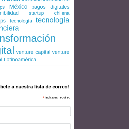
México
pagos digitales
ups
nibilidad
startup chilena
tecnología
ups
tecnología
nciera
ansformación
ital
venture
venture capital
al Latinoamérica
bete a nuestra lista de correo!
*
indicates required