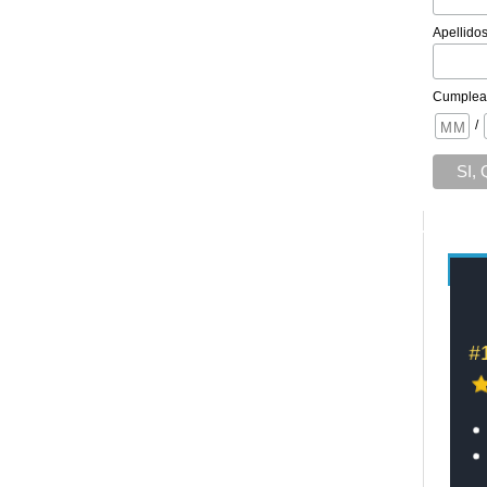
Apellido
Cumplea
/