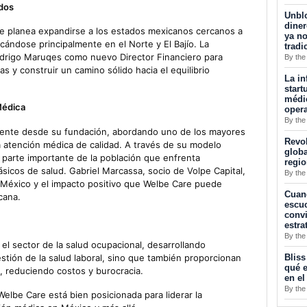
ndos
Unblo
diner
re planea expandirse a los estados mexicanos cercanos a
ya no
cándose principalmente en el Norte y El Bajío. La
tradi
drigo Maruqes como nuevo Director Financiero para
By the
tas y construir un camino sólido hacia el equilibrio
La in
start
médic
Médica
opera
By the
ente desde su fundación, abordando uno de los mayores
Revol
a atención médica de calidad. A través de su modelo
globa
parte importante de la población que enfrenta
regi
ásicos de salud. Gabriel Marcassa, socio de Volpe Capital,
By the
n México y el impacto positivo que Welbe Care puede
Cuan
cana.
escuc
convi
estra
By the
l sector de la salud ocupacional, desarrollando
Bliss
stión de la salud laboral, sino que también proporcionan
qué e
, reduciendo costos y burocracia.
en el
By the
elbe Care está bien posicionada para liderar la