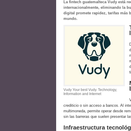
La fintech guatemalteca Vudy está r
internacionalmente, eliminando la bu
digital promete rapidez, tarifas más 
mundo.
D
d
m
d
t
Vudy Your best Vudy. Technology,
Information and Internet
V
crediticio o sin acceso a bancos. Al int
multimoneda, permite operar desde rem
sin las barreras que suelen presentar la
Infraestructura tecnoló