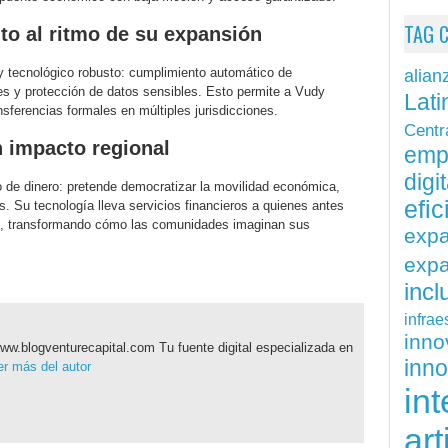
TAG 
to al ritmo de su expansión
 y tecnológico robusto: cumplimiento automático de
alian
es y protección de datos sensibles. Esto permite a Vudy
Lati
nsferencias formales en múltiples jurisdicciones.
Centr
n impacto regional
emp
digit
 de dinero: pretende democratizar la movilidad económica,
efi
s. Su tecnología lleva servicios financieros a quienes antes
al, transformando cómo las comunidades imaginan sus
exp
expa
inc
infrae
inn
ww.blogventurecapital.com Tu fuente digital especializada en
inn
r más del autor
int
art