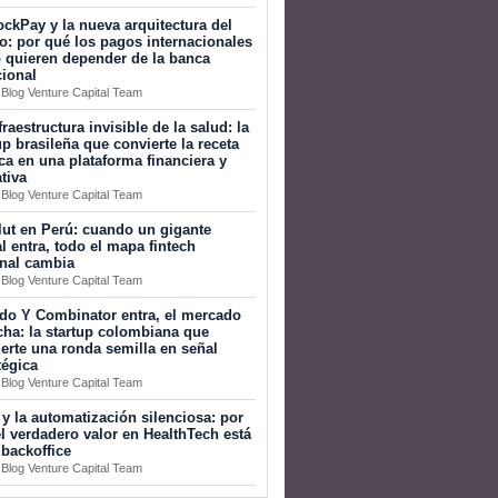
ckPay y la nueva arquitectura del
o: por qué los pagos internacionales
 quieren depender de la banca
cional
 Blog Venture Capital Team
fraestructura invisible de la salud: la
up brasileña que convierte la receta
a en una plataforma financiera y
tiva
 Blog Venture Capital Team
ut en Perú: cuando un gigante
l entra, todo el mapa fintech
onal cambia
 Blog Venture Capital Team
do Y Combinator entra, el mercado
ha: la startup colombiana que
erte una ronda semilla en señal
tégica
 Blog Venture Capital Team
 y la automatización silenciosa: por
l verdadero valor en HealthTech está
 backoffice
 Blog Venture Capital Team