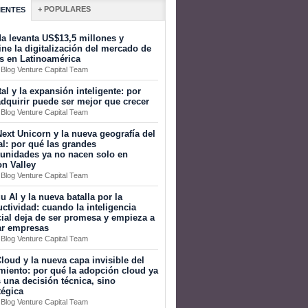
+ POPULARES
IENTES
a levanta US$13,5 millones y
ine la digitalización del mercado de
s en Latinoamérica
 Blog Venture Capital Team
tal y la expansión inteligente: por
dquirir puede ser mejor que crecer
 Blog Venture Capital Team
ext Unicorn y la nueva geografía del
al: por qué las grandes
tunidades ya no nacen solo en
on Valley
 Blog Venture Capital Team
 AI y la nueva batalla por la
ctividad: cuando la inteligencia
icial deja de ser promesa y empieza a
ar empresas
 Blog Venture Capital Team
loud y la nueva capa invisible del
miento: por qué la adopción cloud ya
 una decisión técnica, sino
tégica
 Blog Venture Capital Team