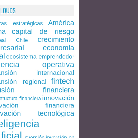
CLOUDS
América
zas estratégicas
capital de riesgo
na
crecimiento
Chile
aal
economía
resarial
al
ecosistema emprendedor
ciencia operativa
ansión internacional
fintech
nsión regional
lusión financiera
innovación
structura financiera
ovación financiera
ovación tecnológica
eligencia
ificial
inversión en
inversión