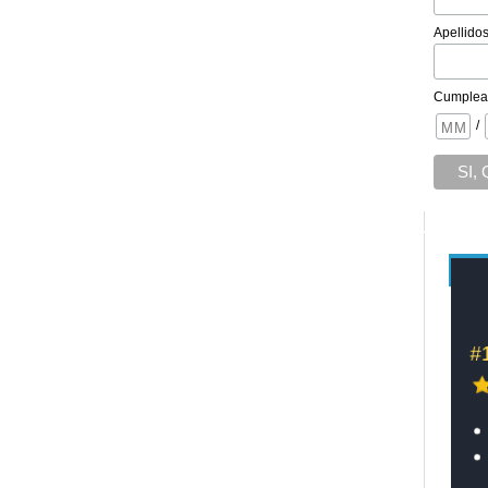
Apellido
Cumplea
/