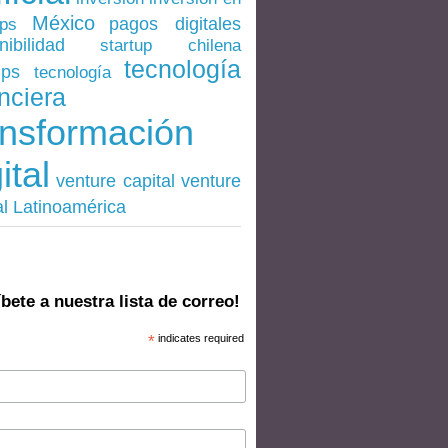
México
pagos digitales
ups
nibilidad
startup chilena
tecnología
ups
tecnología
nciera
ansformación
ital
venture
venture capital
al Latinoamérica
bete a nuestra lista de correo!
*
indicates required