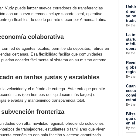
Unblo
ar, Vudy puede lanzar nuevos corredores de transferencias
diner
ión con un nuevo mercado incluye soporte local, operativa
ya no
ntrega flexibles, lo que le permite crecer por América Latina
tradi
By the
La in
economía colaborativa
start
médic
opera
 con red de agentes locales, permitiendo depósitos, retiros en
By the
iendas cercanas. Esa flexibilidad facilita que comunidades
al puedan acceder fácilmente al sistema en su mismo entorno
Revol
globa
regi
ado en tarifas justas y escalables
By the
Cuan
 la velocidad y el método de entrega. Este enfoque permite
escuc
 económicas (con tiempos de liquidación más largos) o
convi
estra
 fijas elevadas y manteniendo transparencia total.
By the
a subvención fronteriza
Bliss
qué e
en el
nidades con alta movilidad regional, ofreciendo soluciones
By the
onterizos de trabajadores, estudiantes o familiares que viven
puente económico con baja fricción y acceso garantizado.