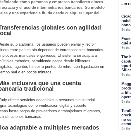
edefiniendo cómo personas y empresas transfieren dinero
+ REC
rocracia y el uso de intermediarios bancarios. Su modelo
bajas y una experiencia fluida desde cualquier lugar del
Cicad
redef
bono
Transferencias globales con agilidad
By the
local
Fract
qué a
esde su plataforma, los usuarios pueden enviar y recibir
By the
inero entre países sin depender de corresponsales bancarios
ni procesos manuales engorrosos. El sistema se adapta a
The N
últiples métodos, permitiendo pagos desde billeteras
capit
opor
igitales, agentes físicos o puntos de retiro, con liquidación en
Silic
iempo real o en pocos minutos.
By the
Más inclusiva que una cuenta
Maggu
bancaria tradicional
produ
artif
oper
udy ofrece servicios accesibles a personas sin historial
By the
egrar tecnologías como verificación digital y soporte
TeraC
esas hasta pagos de proveedores o trabajadores migrantes,
creci
s instituciones bancarias.
no es
estra
gica adaptable a múltiples mercados
By the