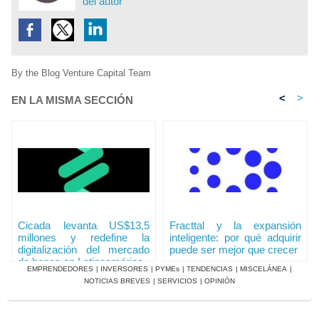
del autor
By the Blog Venture Capital Team
<
>
EN LA MISMA SECCIÓN
Cicada levanta US$13,5
Fracttal y la expansión
millones y redefine la
inteligente: por qué adquirir
digitalización del mercado
puede ser mejor que crecer
de bonos en Latinoamérica
EMPRENDEDORES
|
INVERSORES
|
PYMEs
|
TENDENCIAS
|
MISCELÁNEA
|
NOTICIAS BREVES
|
SERVICIOS
|
OPINIÓN