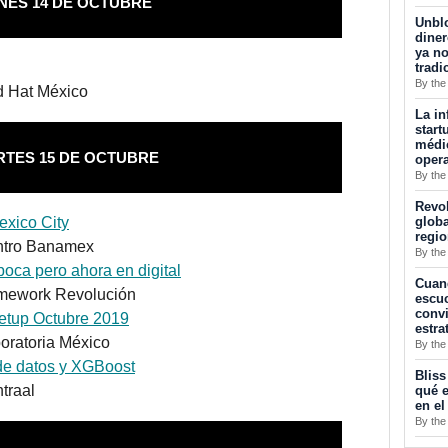
NES 14 DE OCTUBRE
Unblo
diner
ya no
tradi
By the
d Hat México
La in
start
médic
TES 15 DE OCTUBRE
opera
By the
Revol
globa
xico City
regi
ntro Banamex
By the
boca pero ahora en digital
Cuan
omework Revolución
escuc
convi
etup Octubre 2019
estra
boratoria México
By the
de datos y XGBoost
Bliss
traal
qué e
en el
By the