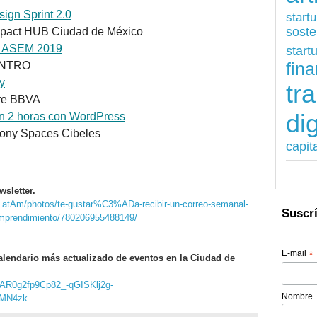
ign Sprint 2.0
start
soste
mpact HUB Ciudad de México
s ASEM 2019
start
fina
ENTRO
y
tr
rre BBVA
dig
en 2 horas con WordPress
lony Spaces Cibeles
capit
wsletter.
LatAm/photos/te-gustar%C3%ADa-recibir-un-correo-semanal-
Suscrí
mprendimiento/780206955488149/
E-mail
*
alendario más actualizado de eventos en la Ciudad de
IwAR0g2fp9Cp82_-qGISKlj2g-
Nombre
yMN4zk