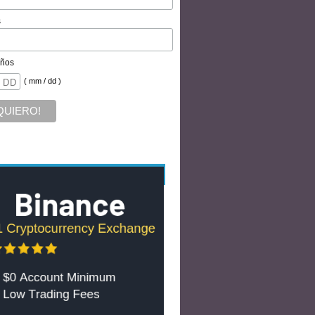
s
ños
( mm / dd )