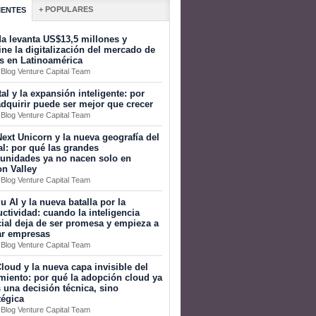
+ POPULARES
IENTES
a levanta US$13,5 millones y
ine la digitalización del mercado de
s en Latinoamérica
 Blog Venture Capital Team
tal y la expansión inteligente: por
dquirir puede ser mejor que crecer
 Blog Venture Capital Team
ext Unicorn y la nueva geografía del
al: por qué las grandes
tunidades ya no nacen solo en
on Valley
 Blog Venture Capital Team
 AI y la nueva batalla por la
ctividad: cuando la inteligencia
icial deja de ser promesa y empieza a
ar empresas
 Blog Venture Capital Team
loud y la nueva capa invisible del
miento: por qué la adopción cloud ya
 una decisión técnica, sino
tégica
 Blog Venture Capital Team