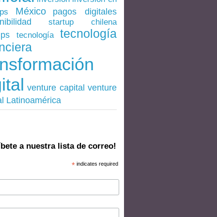
México
pagos digitales
ups
nibilidad
startup chilena
tecnología
ups
tecnología
nciera
ansformación
ital
venture
venture capital
al Latinoamérica
bete a nuestra lista de correo!
*
indicates required