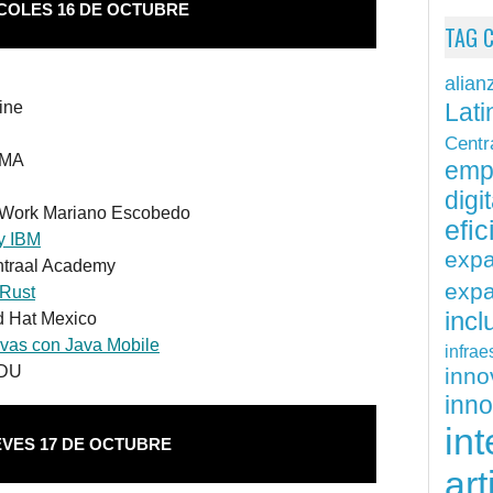
COLES 16 DE OCTUBRE
TAG 
alian
Lati
ine
Centr
UMA
emp
digit
eWork Mariano Escobedo
efi
y IBM
exp
ntraal Academy
expa
 Rust
inc
d Hat Mexico
ivas con Java Mobile
infrae
EDU
inn
inn
int
EVES 17 DE OCTUBRE
art