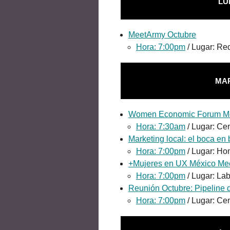
LU
MeetArmy Octubre
Hora: 7:00pm
/ Lugar: Re
MAR
Women Economic Forum Me
Hora: 7:30am
/ Lugar: Ce
Marketing local: el boca en 
Hora: 7:00pm
/ Lugar: H
+Mujeres en UX México Me
Hora: 7:00pm
/ Lugar: La
Reunión Octubre: Pipeline 
Hora: 7:00pm
/ Lugar: Cen