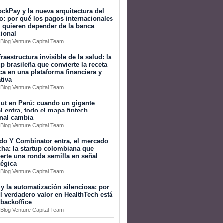
ckPay y la nueva arquitectura del
o: por qué los pagos internacionales
 quieren depender de la banca
cional
 Blog Venture Capital Team
fraestructura invisible de la salud: la
up brasileña que convierte la receta
a en una plataforma financiera y
tiva
 Blog Venture Capital Team
ut en Perú: cuando un gigante
l entra, todo el mapa fintech
onal cambia
 Blog Venture Capital Team
do Y Combinator entra, el mercado
ha: la startup colombiana que
erte una ronda semilla en señal
tégica
 Blog Venture Capital Team
 y la automatización silenciosa: por
l verdadero valor en HealthTech está
 backoffice
 Blog Venture Capital Team