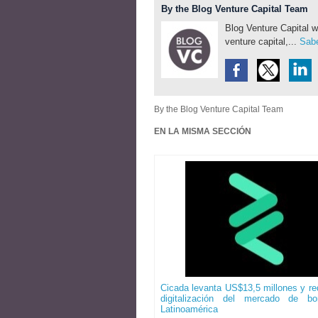
By the Blog Venture Capital Team
Blog Venture Capital w
venture capital,...
Sabe
By the Blog Venture Capital Team
EN LA MISMA SECCIÓN
Cicada levanta US$13,5 millones y red
digitalización del mercado de b
Latinoamérica