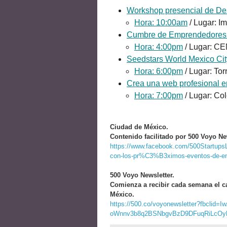
Workshop presencial de Des
Hora: 10:00am
/ Lugar: I
Cumbre de Emprendedore
Hora: 4:00pm
/ Lugar: C
Seedstars World Mexico Cit
Hora: 6:00pm
/ Lugar: To
Crea una web profesional 
Hora: 7:00pm
/ Lugar: Co
Ciudad de México.
Contenido facilitado por 500 Voyo Ne
https://www.facebook.com/500Startups
con-los-pr%C3%B3ximos-eventos-de-e
500 Voyo Newsletter.
Comienza a recibir cada semana el c
México.
https://500.co/voyonewsletter?fbclid=
oWnnv3b8q2BSNbgvBzD9DFuqRiLcO