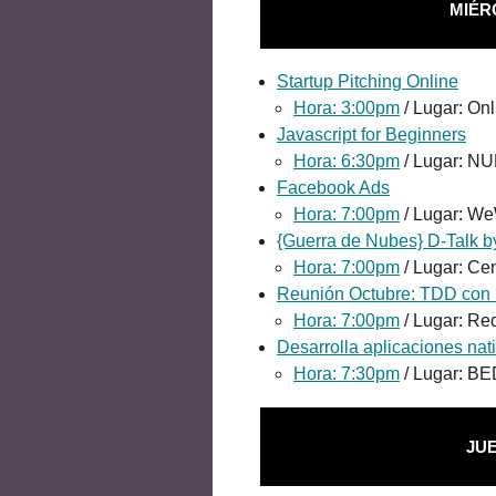
MIÉR
Startup Pitching Online
Hora: 3:00pm
/ Lugar: Onl
Javascript for Beginners
Hora: 6:30pm
/ Lugar: N
Facebook Ads
Hora: 7:00pm
/ Lugar: W
{Guerra de Nubes} D-Talk b
Hora: 7:00pm
/ Lugar: Ce
Reunión Octubre: TDD con
Hora: 7:00pm
/ Lugar: Re
Desarrolla aplicaciones nat
Hora: 7:30pm
/ Lugar: B
JU