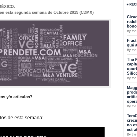
+ REC
MÉXICO.
esta segunda semana de Octubre 2019 (CDMX)
Cicad
redef
bono
By the
Fract
qué a
By the
The N
capit
opor
Silic
By the
Maggu
produ
artif
os y/o artículos?
oper
By the
TeraC
tos de esta semana:
creci
no es
estra
By the