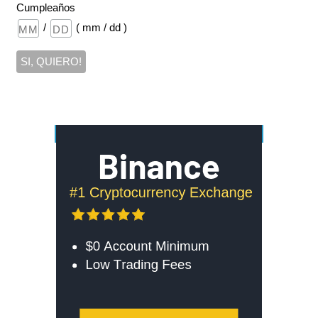
Cumpleaños
/
( mm / dd )