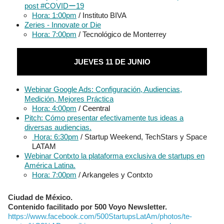
post #COVIDー19
Hora: 1:00pm
/ Instituto BIVA
Zeries - Innovate or Die
Hora: 7:00pm
/ Tecnológico de Monterrey
JUEVES 11 DE JUNIO
Webinar Google Ads: Configuración, Audiencias,
Medición, Mejores Práctica
Hora: 4:00pm
/ Ceentral
Pitch: Cómo presentar efectivamente tus ideas a
diversas audiencias.
Hora: 6:30pm
/ Startup Weekend, TechStars y Space
LATAM
Webinar Contxto la plataforma exclusiva de startups en
América Latina.
Hora: 7:00pm
/ Arkangeles y Contxto
Ciudad de México.
Contenido facilitado por 500 Voyo Newsletter.
https://www.facebook.com/500StartupsLatAm/photos/te-