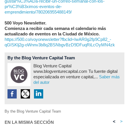
gustar%C3%ADa-recibir-un-correo-semanal-con-los-
pr%C3%B3ximos-eventos-de-
emprendimiento/780206955488149/
500 Voyo Newsletter.
Comienza a recibir cada semana el calendario más
actualizado de eventos en la Ciudad de México.
https://500.co/voyonewsletter?fbclid=IwAR0g2fp9Cp82_-
qGISKlj2g-oWnnv3b8q2BSNbgvBzD9DFuqRiLcOyMN4zk
By the Blog Venture Capital Team
Blog Venture Capital
www.blogventurecapital.com Tu fuente digital
especializada en venture capital,...
Saber más
del autor
By the Blog Venture Capital Team
<
>
EN LA MISMA SECCIÓN