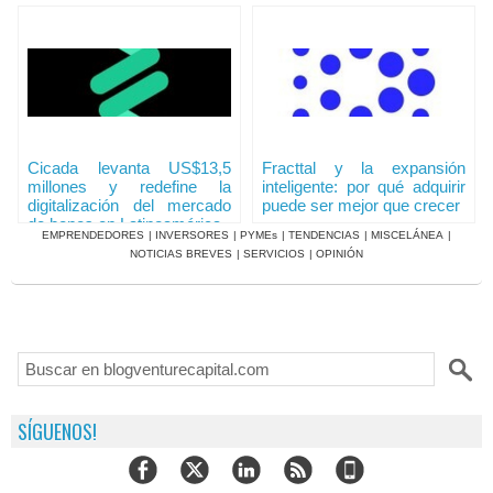
Cicada levanta US$13,5
Fracttal y la expansión
millones y redefine la
inteligente: por qué adquirir
digitalización del mercado
puede ser mejor que crecer
de bonos en Latinoamérica
EMPRENDEDORES
|
INVERSORES
|
PYMEs
|
TENDENCIAS
|
MISCELÁNEA
|
NOTICIAS BREVES
|
SERVICIOS
|
OPINIÓN
SÍGUENOS!