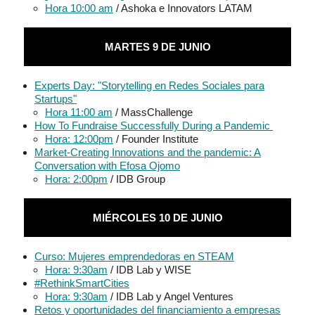
Hora 10:00 am
/ Ashoka e Innovators LATAM
MARTES 9 DE JUNIO
Experts Day: "Storytelling en Redes Sociales para
Startups"
Hora 11:00 am
/ MassChallenge
How To Fundraise Successfully During a Pandemic
Hora: 12:00pm
/ Founder Institute
Market-Creating Innovations and the pandemic: A
Conversation with Efosa Ojomo
Hora: 2:00pm
/ IDB Group
MIÉRCOLES 10 DE JUNIO
Curso: Mujeres emprendedoras en STEAM
Hora: 9:30am
/ IDB Lab y WISE
#RethinkSmartCities
Hora: 9:30am
/ IDB Lab y Angel Ventures
Retos y oportunidades del financiamiento a empresas