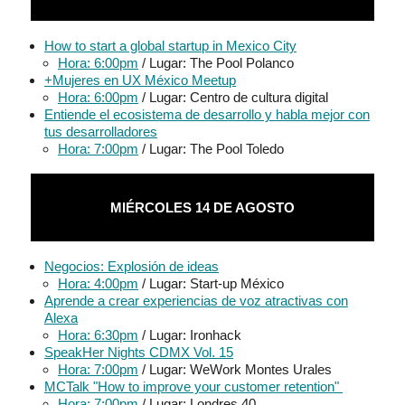
How to start a global startup in Mexico City
Hora: 6:00pm
/ Lugar: The Pool Polanco
+Mujeres en UX México Meetup
Hora: 6:00pm
/ Lugar: Centro de cultura digital
Entiende el ecosistema de desarrollo y habla mejor con
tus desarrolladores
Hora: 7:00pm
/ Lugar: The Pool Toledo
MIÉRCOLES 14 DE AGOSTO
Negocios: Explosión de ideas
Hora: 4:00pm
/ Lugar: Start-up México
Aprende a crear experiencias de voz atractivas con
Alexa
Hora: 6:30pm
/ Lugar: Ironhack
SpeakHer Nights CDMX Vol. 15
Hora: 7:00pm
/ Lugar: WeWork Montes Urales
MCTalk "How to improve your customer retention"
Hora: 7:00pm
/ Lugar: Londres 40