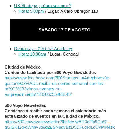
UX Strategy ¿cómo se come?
Hora: 5:00pm
/ Lugar: Álvaro Obregón 110
SÁBADO 17 DE AGOSTO
Demo day - Centraal Academy
Hora: 10:00am
/ Lugar: Centraal
Ciudad de México.
Contenido facilitado por 500 Voyo Newsletter.
https://www.facebook.com/500StartupsLatAm/photos/te-
gustar%C3%ADa-recibir-un-correo-semanal-con-los-
pr%C3%B3ximos-eventos-de-
emprendimiento/780206955488149/
500 Voyo Newsletter.
Comienza a recibir cada semana el calendario más
actualizado de eventos en la Ciudad de México.
https://500.co/voyonewsletter?fbclid=IwAR0g2fp9Cp82_-
qGISKlj2g-oWnnv3b8q2BSNbgvBzD9DFuqRiLcOyMN4zk