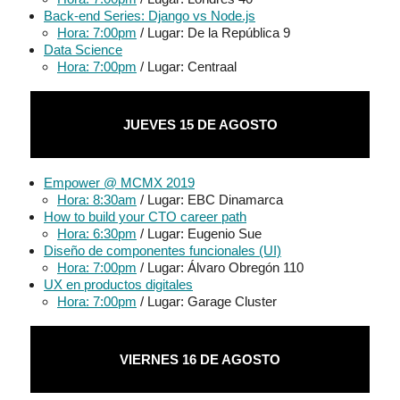
Back-end Series: Django vs Node.js
Hora: 7:00pm
/ Lugar: De la República 9
Data Science
Hora: 7:00pm
/ Lugar: Centraal
JUEVES 15 DE AGOSTO
Empower @ MCMX 2019
Hora: 8:30am
/ Lugar: EBC Dinamarca
How to build your CTO career path
Hora: 6:30pm
/ Lugar: Eugenio Sue
Diseño de componentes funcionales (UI)
Hora: 7:00pm
/ Lugar: Álvaro Obregón 110
UX en productos digitales
Hora: 7:00pm
/ Lugar: Garage Cluster
VIERNES 16 DE AGOSTO