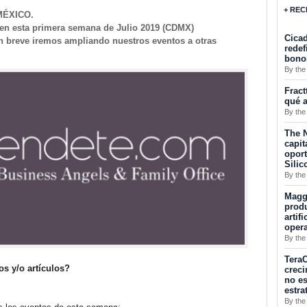
+ REC
MÉXICO.
sta primera semana de Julio 2019 (CDMX)
Cicad
en breve iremos ampliando nuestros eventos a otras
redef
bono
By the
Fract
qué a
By the
The N
capit
opor
Silic
By the
Maggu
produ
artif
oper
By the
TeraC
os y/o artículos?
creci
no es
estra
By the