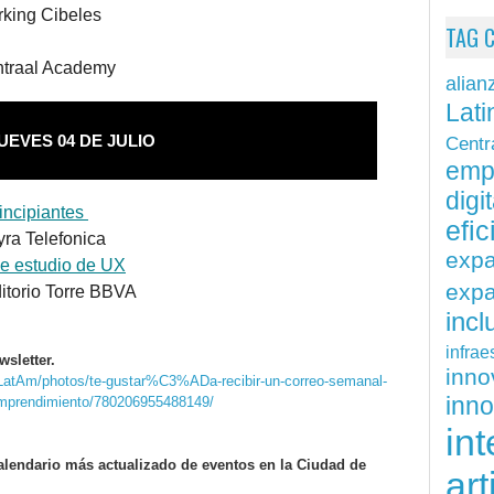
rking Cibeles
TAG 
ntraal Academy
alian
Lati
UEVES 04 DE JULIO
Centr
emp
digit
incipiantes
efi
yra Telefonica
exp
de estudio de UX
expa
ditorio Torre BBVA
inc
infrae
wsletter.
inn
LatAm/photos/te-gustar%C3%ADa-recibir-un-correo-semanal-
inn
mprendimiento/780206955488149/
int
alendario más actualizado de eventos en la Ciudad de
art