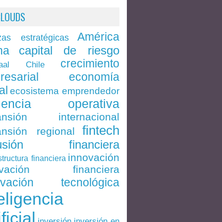
CLOUDS
América
zas estratégicas
capital de riesgo
na
crecimiento
Chile
aal
economía
resarial
al
ecosistema emprendedor
ciencia operativa
ansión internacional
fintech
nsión regional
lusión financiera
innovación
structura financiera
ovación financiera
ovación tecnológica
eligencia
ificial
inversión en
inversión