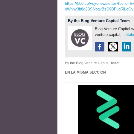
https://500.co/voyonewsletter?fbclid=
oWnnv3b8q2BSNbgvBzD9DFuqRiLcO
By the Blog Venture Capital Team
Blog Venture Capital w
venture capital,...
Sabe
By the Blog Venture Capital Team
EN LA MISMA SECCIÓN