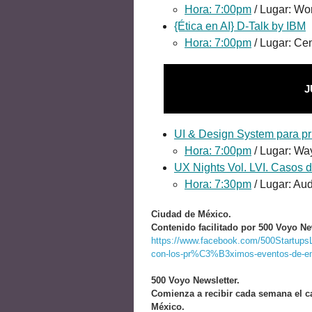
Hora: 7:00pm
/ Lugar: Wo
{Ética en AI} D-Talk by IBM
Hora: 7:00pm
/ Lugar: Ce
J
UI & Design System para pr
Hora: 7:00pm
/ Lugar: Wa
UX Nights Vol. LVI. Casos 
Hora: 7:30pm
/ Lugar: Au
Ciudad de México.
Contenido facilitado por 500 Voyo Ne
https://www.facebook.com/500Startups
con-los-pr%C3%B3ximos-eventos-de-e
500 Voyo Newsletter.
Comienza a recibir cada semana el c
México.