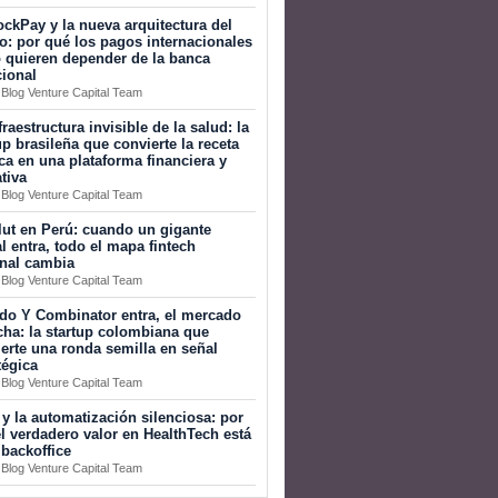
ckPay y la nueva arquitectura del
o: por qué los pagos internacionales
 quieren depender de la banca
cional
 Blog Venture Capital Team
fraestructura invisible de la salud: la
up brasileña que convierte la receta
a en una plataforma financiera y
tiva
 Blog Venture Capital Team
ut en Perú: cuando un gigante
l entra, todo el mapa fintech
onal cambia
 Blog Venture Capital Team
do Y Combinator entra, el mercado
ha: la startup colombiana que
erte una ronda semilla en señal
tégica
 Blog Venture Capital Team
 y la automatización silenciosa: por
l verdadero valor en HealthTech está
 backoffice
 Blog Venture Capital Team