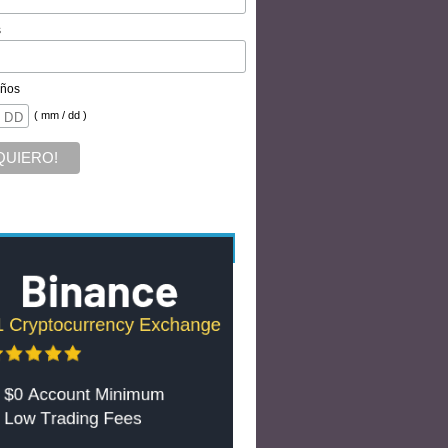
s
ños
( mm / dd )