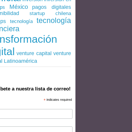
México
pagos digitales
ups
nibilidad
startup chilena
tecnología
ups
tecnología
nciera
ansformación
ital
venture
venture capital
al Latinoamérica
bete a nuestra lista de correo!
*
indicates required