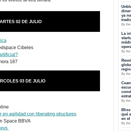
s los eventos de esta semana:
Unblo
diner
ya no
tradi
ARTES 02 DE JULIO
By the
La in
start
ica
médic
opera
edspace Cibeles
By the
tificial?
Revol
mora 187
globa
regi
By the
RCOLES 03 DE JULIO
Cuan
escuc
convi
estra
By the
nline
Bliss
en agilidad con liberating structures
qué e
en el
pen Space BBVA
By the
Devs