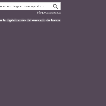
Búsqueda avanzada
ización del mercado de bonos en Latinoamérica
Fracttal y la expansión