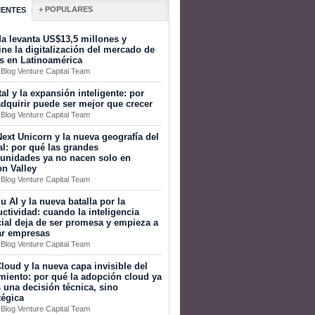
+ POPULARES
IENTES
a levanta US$13,5 millones y
ine la digitalización del mercado de
s en Latinoamérica
 Blog Venture Capital Team
tal y la expansión inteligente: por
dquirir puede ser mejor que crecer
 Blog Venture Capital Team
ext Unicorn y la nueva geografía del
al: por qué las grandes
tunidades ya no nacen solo en
on Valley
 Blog Venture Capital Team
 AI y la nueva batalla por la
ctividad: cuando la inteligencia
icial deja de ser promesa y empieza a
ar empresas
 Blog Venture Capital Team
loud y la nueva capa invisible del
miento: por qué la adopción cloud ya
 una decisión técnica, sino
tégica
 Blog Venture Capital Team