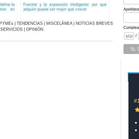
efine la
Fracttal y la expansión inteligente: por qué
onos en
adquirir puede ser mejor que crecer
Apellido
PYMEs
|
TENDENCIAS
|
MISCELÁNEA
|
NOTICIAS BREVES
Cumplea
|
SERVICIOS
|
OPINIÓN
/