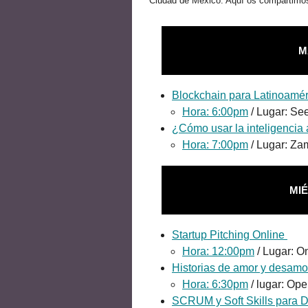
Ciudad de México. Aquí os compartimo
M
Blockchain para Latinoamér
Hora: 6:00pm
/ Lugar: Se
¿Cómo usar la inteligencia ar
Hora: 7:00pm
/ Lugar: Za
MIÉ
Startup Pitching Online
Hora: 12:00pm
/ Lugar: O
Historias de amor y desamor 
Hora: 6:30pm
/ lugar: O
SCRUM y Soft Skills para 