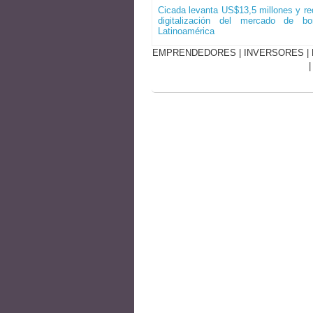
Cicada levanta US$13,5 millones y red
digitalización del mercado de b
Latinoamérica
EMPRENDEDORES
|
INVERSORES
|