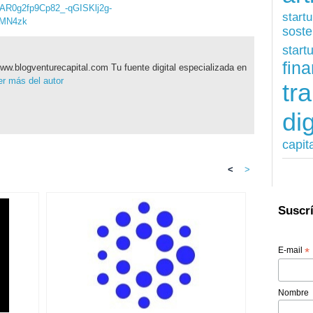
IwAR0g2fp9Cp82_-qGISKlj2g-
start
yMN4zk
soste
start
fina
ww.blogventurecapital.com Tu fuente digital especializada en
r más del autor
tr
dig
capit
<
>
Suscrí
E-mail
*
Nombre