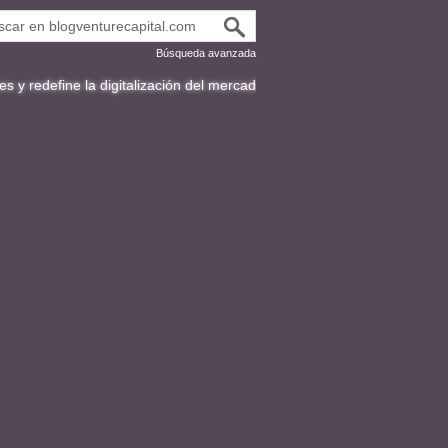
Búsqueda avanzada
 la digitalización del mercado de bonos en Latinoamérica
Fracttal y l