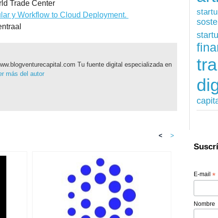
rld Trade Center
start
lar y Workflow to Cloud Deployment.
soste
entraal
start
fina
tr
ww.blogventurecapital.com Tu fuente digital especializada en
r más del autor
dig
capit
<
>
Suscrí
E-mail
*
Nombre