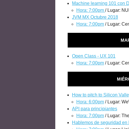
Machine learning 101 con D
Hora: 7:00pm
/ Lugar: N
JVM MX Octubre 2018
Hora: 7:00pm
/ Lugar: Cen
MAR
Open Class - UX 101
Hora: 7:00pm
/ Lugar: Cen
MIÉR
How to pitch to Silicon Val
Hora: 6:00pm
/ Lugar: W
API para principiantes
Hora: 7:00pm
/ Lugar: Th
Hablemos de seguridad en