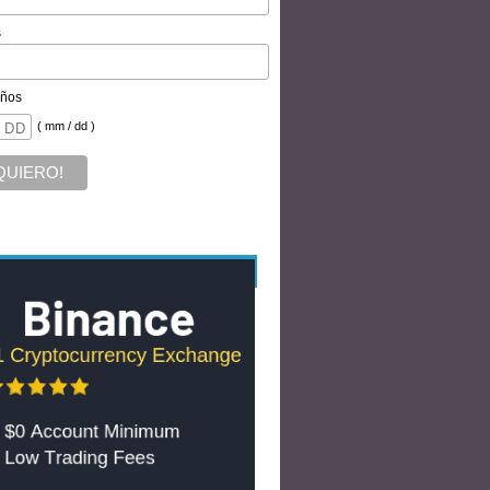
s
ños
( mm / dd )