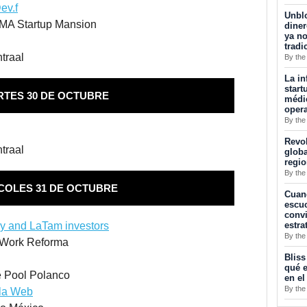
ev.f
Unblo
UMA Startup Mansion
diner
ya no
tradi
traal
By the
La in
start
TES 30 DE OCTUBRE
médic
opera
By the
Revol
traal
globa
regi
By the
COLES 31 DE OCTUBRE
Cuan
escuc
convi
estra
ley and LaTam investors
By the
eWork Reforma
Bliss
qué e
e Pool Polanco
en el
By the
 la Web