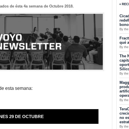
+ REC
cados de ésta 4a semana de Octubre 2018.
Cicad
redef
bono
By the
Fract
qué a
By the
The N
capit
opor
Silic
By the
Maggu
produ
 de esta semana:
artif
oper
By the
TeraC
creci
NES 29 DE OCTUBRE
no es
estra
By the