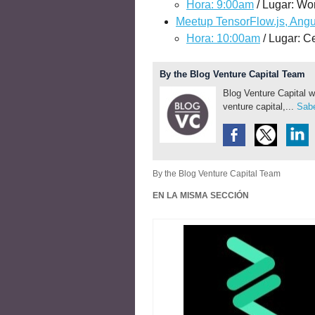
Hora: 9:00am
/ Lugar: Wo
Meetup TensorFlow.js, Angu
Hora: 10:00am
/ Lugar: C
By the Blog Venture Capital Team
Blog Venture Capital w
venture capital,...
Sabe
By the Blog Venture Capital Team
EN LA MISMA SECCIÓN