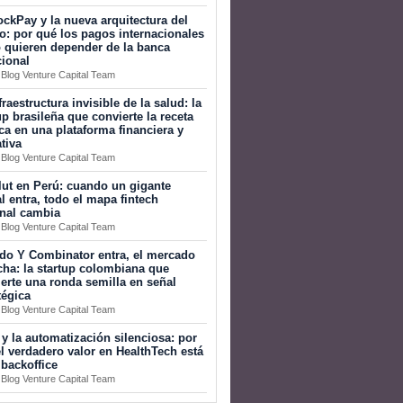
ckPay y la nueva arquitectura del
o: por qué los pagos internacionales
 quieren depender de la banca
cional
 Blog Venture Capital Team
fraestructura invisible de la salud: la
up brasileña que convierte la receta
a en una plataforma financiera y
tiva
 Blog Venture Capital Team
ut en Perú: cuando un gigante
l entra, todo el mapa fintech
onal cambia
 Blog Venture Capital Team
do Y Combinator entra, el mercado
ha: la startup colombiana que
erte una ronda semilla en señal
tégica
 Blog Venture Capital Team
 y la automatización silenciosa: por
l verdadero valor en HealthTech está
 backoffice
 Blog Venture Capital Team