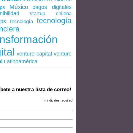
México
pagos digitales
ups
nibilidad
startup chilena
tecnología
ups
tecnología
nciera
ansformación
ital
venture
venture capital
al Latinoamérica
bete a nuestra lista de correo!
*
indicates required