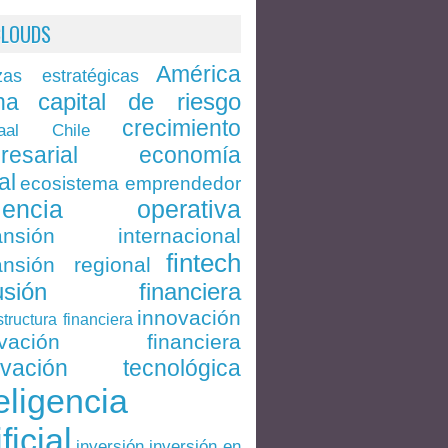
CLOUDS
América
zas estratégicas
capital de riesgo
na
crecimiento
Chile
aal
economía
resarial
al
ecosistema emprendedor
ciencia operativa
ansión internacional
fintech
nsión regional
lusión financiera
innovación
structura financiera
ovación financiera
ovación tecnológica
eligencia
ificial
inversión en
inversión