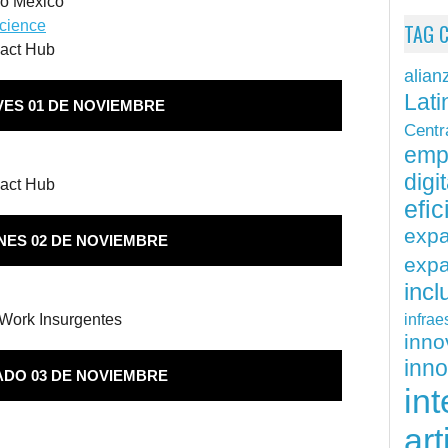
io México
Science
TAG 
pact Hub
alian
Lati
VES 01 DE NOVIEMBRE
Centr
emp
digit
pact Hub
efi
exp
NES 02 DE NOVIEMBRE
expa
inc
infrae
Work Insurgentes
inn
inn
DO 03 DE NOVIEMBRE
int
art