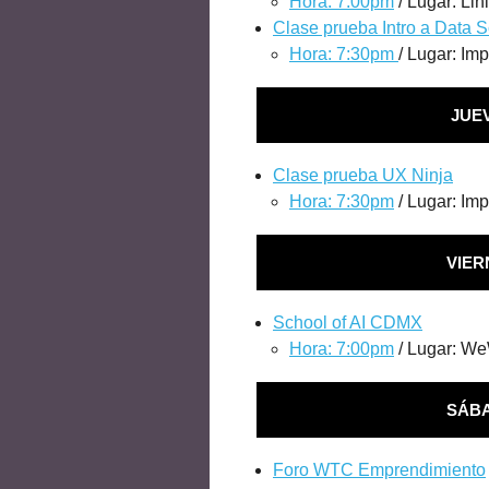
Hora: 7:00pm
/ Lugar: Lin
Clase prueba Intro a Data 
Hora: 7:30pm
/ Lugar: Im
JUE
Clase prueba UX Ninja
Hora: 7:30pm
/ Lugar: Im
VIER
School of AI CDMX
Hora: 7:00pm
/ Lugar: We
SÁBA
Foro WTC Emprendimiento