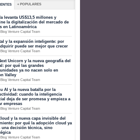
+ POPULARES
IENTES
a levanta US$13,5 millones y
ine la digitalización del mercado de
s en Latinoamérica
 Blog Venture Capital Team
tal y la expansión inteligente: por
dquirir puede ser mejor que crecer
 Blog Venture Capital Team
ext Unicorn y la nueva geografía del
al: por qué las grandes
tunidades ya no nacen solo en
on Valley
 Blog Venture Capital Team
 AI y la nueva batalla por la
ctividad: cuando la inteligencia
icial deja de ser promesa y empieza a
ar empresas
 Blog Venture Capital Team
loud y la nueva capa invisible del
miento: por qué la adopción cloud ya
 una decisión técnica, sino
tégica
 Blog Venture Capital Team