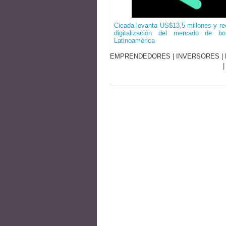
Cicada levanta US$13,5 millones y red
digitalización del mercado de b
Latinoamérica
EMPRENDEDORES
|
INVERSORES
|