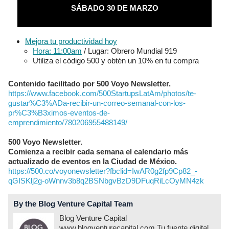
SÁBADO 30 DE MARZO
Mejora tu productividad hoy
Hora: 11:00am
/ Lugar: Obrero Mundial 919
Utiliza el código 500 y obtén un 10% en tu compra
Contenido facilitado por 500 Voyo Newsletter.
https://www.facebook.com/500StartupsLatAm/photos/te-
gustar%C3%ADa-recibir-un-correo-semanal-con-los-
pr%C3%B3ximos-eventos-de-
emprendimiento/780206955488149/
500 Voyo Newsletter.
Comienza a recibir cada semana el calendario más
actualizado de eventos en la Ciudad de México.
https://500.co/voyonewsletter?fbclid=IwAR0g2fp9Cp82_-
qGISKlj2g-oWnnv3b8q2BSNbgvBzD9DFuqRiLcOyMN4zk
By the Blog Venture Capital Team
Blog Venture Capital
www.blogventurecapital.com Tu fuente digital