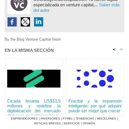
especializada en venture capital,...
Saber más
del autor
By the Blog Venture Capital Team
<
>
EN LA MISMA SECCIÓN
Cicada levanta US$13,5
Fracttal y la expansión
millones y redefine la
inteligente: por qué adquirir
digitalización del mercado
puede ser mejor que crecer
de bonos en Latinoamérica
EMPRENDEDORES
|
INVERSORES
|
PYMEs
|
TENDENCIAS
|
MISCELÁNEA
|
NOTICIAS BREVES
|
SERVICIOS
|
OPINIÓN