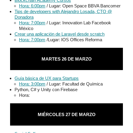
Blockchain Academy Cursos
Hora: 6:00pm
/ Lugar: Open Space BBVA Bancomer
Tips de developers with Alejandro Losada, CTO @
Donadora
Hora: 7:00pm
/ Lugar: Innovation Lab Facebook
México
Crear una aplicación de Laravel desde scratch
Hora: 7:00pm
/Lugar: IOS Offices Reforma
MARTES 26 DE MARZO
Guía básica de UX para Startups
Hora: 3:00pm
/ Lugar: Facultad de Química
Python, C# y Unity con Firebase
Hora:
MIÉRCOLES 27 DE MARZO