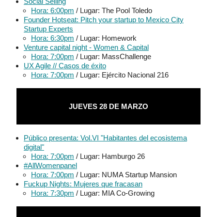
Social Selling
Hora: 6:00pm
/ Lugar: The Pool Toledo
Founder Hotseat: Pitch your startup to Mexico City
Startup Experts
Hora: 6:30pm
/ Lugar: Homework
Venture capital night - Women & Capital
Hora: 7:00pm
/ Lugar: MassChallenge
UX Agile // Casos de éxito
Hora: 7:00pm
/ Lugar: Ejército Nacional 216
JUEVES 28 DE MARZO
Público presenta: Vol.VI "Habitantes del ecosistema
digital"
Hora: 7:00pm
/ Lugar: Hamburgo 26
#AllWomenpanel
Hora: 7:00pm
/ Lugar: NUMA Startup Mansion
Fuckup Nights: Mujeres que fracasan
Hora: 7:30pm
/ Lugar: MIA Co-Growing