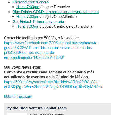
Thinking couch enero
Hora: 7:00pm
/ Lugar: Resuelve
Blue Drinks CDMX: La red del eco-emprendimiento
Hora: 7:00pm
/ Lugar: Club Atlántico
Get Fintech Primer aniversario
Hora: 7:00pm
/ Lugar: Centro de cultura digital
Contenido facilitado por 500 Voyo Newsletter.
https://www.facebook.com/500StartupsLatAm/photos/te-
gustar%C3%ADa-recibir-un-correo-semanal-con-los-
pr%C3%B3ximos-eventos-de-
emprendimiento/780206955488149/
500 Voyo Newsletter.
Comienza a recibir cada semana el calendario más
actualizado de eventos en la Ciudad de México.
https://500.co/voyonewsletter?fbclid=IwAR0g2fp9Cp82_-
qGISKlj2g-oWnnv3b8q2BSNbgvBzD9DFuqRiLcOyMN4zk
500startups.com
By the Blog Venture Capital Team