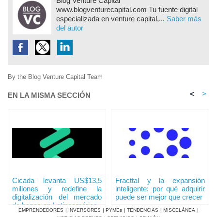
Blog Venture Capital
www.blogventurecapital.com Tu fuente digital
especializada en venture capital,...
Saber más
del autor
By the Blog Venture Capital Team
<
>
EN LA MISMA SECCIÓN
Cicada levanta US$13,5
Fracttal y la expansión
millones y redefine la
inteligente: por qué adquirir
digitalización del mercado
puede ser mejor que crecer
de bonos en Latinoamérica
EMPRENDEDORES
|
INVERSORES
|
PYMEs
|
TENDENCIAS
|
MISCELÁNEA
|