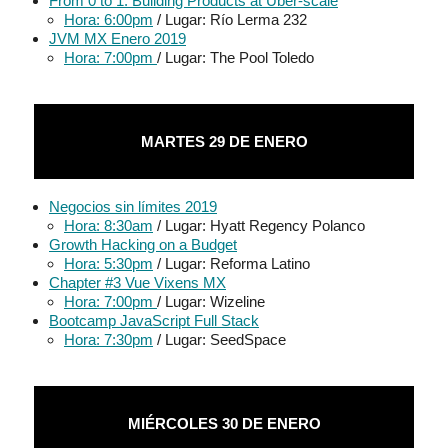
From 0 to 1: Building Products at Uber-scale
Hora: 6:00pm
/ Lugar: Río Lerma 232
JVM MX Enero 2019
Hora: 7:00pm
/ Lugar: The Pool Toledo
MARTES 29 DE ENERO
Negocios sin límites 2019
Hora: 8:30am
/ Lugar: Hyatt Regency Polanco
Growth Hacking on a Budget
Hora: 5:30pm
/ Lugar: Reforma Latino
Chapter #3 Vue Vixens MX
Hora: 7:00pm
/ Lugar: Wizeline
Bootcamp JavaScript Full Stack
Hora: 7:30pm
/ Lugar: SeedSpace
MIÉRCOLES 30 DE ENERO