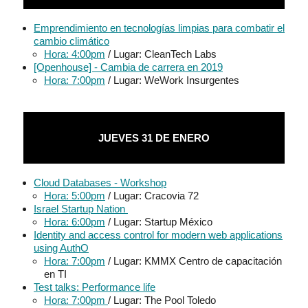
Emprendimiento en tecnologías limpias para combatir el
cambio climático
Hora: 4:00pm
/ Lugar: CleanTech Labs
[Openhouse] - Cambia de carrera en 2019
Hora: 7:00pm
/ Lugar: WeWork Insurgentes
JUEVES 31 DE ENERO
Cloud Databases - Workshop
Hora: 5:00pm
/ Lugar: Cracovia 72
Israel Startup Nation
Hora: 6:00pm
/ Lugar: Startup México
Identity and access control for modern web applications
using AuthO
Hora: 7:00pm
/ Lugar: KMMX Centro de capacitación
en TI
Test talks: Performance life
Hora: 7:00pm
/ Lugar: The Pool Toledo