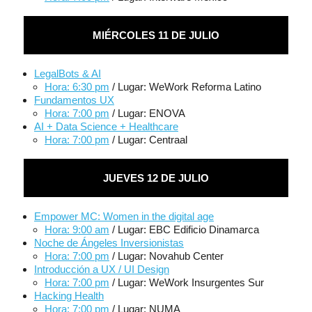
MIÉRCOLES 11 DE JULIO
LegalBots & AI
Hora: 6:30 pm
/ Lugar: WeWork Reforma Latino
Fundamentos UX
Hora: 7:00 pm
/ Lugar: ENOVA
AI + Data Science + Healthcare
Hora: 7:00 pm
/ Lugar: Centraal
JUEVES 12 DE JULIO
Empower MC: Women in the digital age
Hora: 9:00 am
/ Lugar: EBC Edificio Dinamarca
Noche de Ángeles Inversionistas
Hora: 7:00 pm
/ Lugar: Novahub Center
Introducción a UX / UI Design
Hora: 7:00 pm
/ Lugar: WeWork Insurgentes Sur
Hacking Health
Hora: 7:00 pm
/ Lugar: NUMA