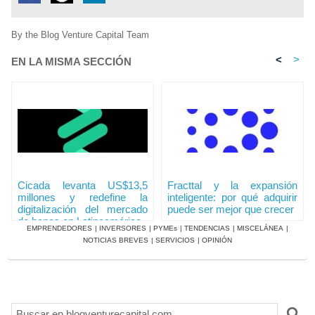
By the Blog Venture Capital Team
<
>
EN LA MISMA SECCIÓN
Cicada levanta US$13,5
Fracttal y la expansión
millones y redefine la
inteligente: por qué adquirir
digitalización del mercado
puede ser mejor que crecer
de bonos en Latinoamérica
EMPRENDEDORES
|
INVERSORES
|
PYMEs
|
TENDENCIAS
|
MISCELÁNEA
|
NOTICIAS BREVES
|
SERVICIOS
|
OPINIÓN