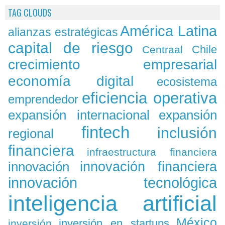
TAG CLOUDS
América Latina
alianzas estratégicas
capital de riesgo
Chile
Centraal
crecimiento empresarial
economía digital
ecosistema
eficiencia operativa
emprendedor
expansión
expansión internacional
fintech
inclusión
regional
financiera
infraestructura financiera
innovación
innovación financiera
innovación tecnológica
inteligencia artificial
México
inversión en startups
inversión