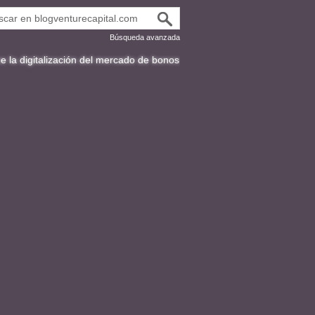
Búsqueda avanzada
ización del mercado de bonos en Latinoamérica
Fracttal y la expansión