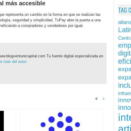
al más accesible
TAG 
ape representa un cambio en la forma en que se realizan las
nología, seguridad y simplicidad, TuPay abre la puerta a una
alian
neficiando a compradores y vendedores por igual.
Lati
Centr
emp
digit
ww.blogventurecapital.com Tu fuente digital especializada en
efi
r más del autor
exp
expa
inc
infrae
inn
<
>
inn
int
art