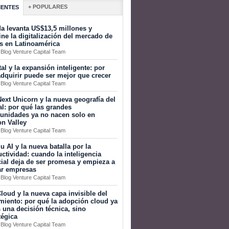
+ POPULARES
IENTES
a levanta US$13,5 millones y
ine la digitalización del mercado de
s en Latinoamérica
 Blog Venture Capital Team
tal y la expansión inteligente: por
dquirir puede ser mejor que crecer
 Blog Venture Capital Team
ext Unicorn y la nueva geografía del
al: por qué las grandes
tunidades ya no nacen solo en
on Valley
 Blog Venture Capital Team
 AI y la nueva batalla por la
ctividad: cuando la inteligencia
icial deja de ser promesa y empieza a
ar empresas
 Blog Venture Capital Team
loud y la nueva capa invisible del
miento: por qué la adopción cloud ya
 una decisión técnica, sino
tégica
 Blog Venture Capital Team