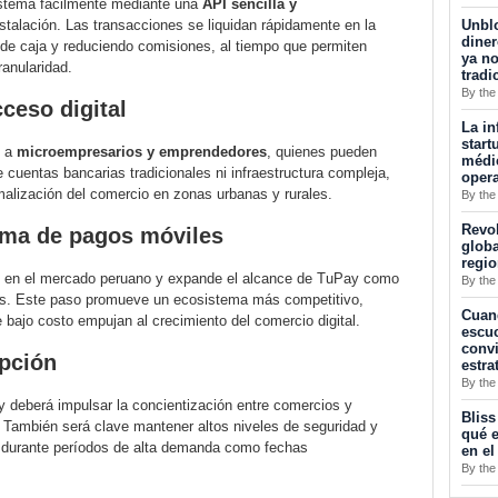
istema fácilmente mediante una
API sencilla y
Unblo
nstalación. Las transacciones se liquidan rápidamente en la
diner
 de caja y reduciendo comisiones, al tiempo que permiten
ya no
anularidad.
tradi
By the
cceso digital
La in
start
e a
microempresarios y emprendedores
, quienes pueden
médic
 cuentas bancarias tradicionales ni infraestructura compleja,
opera
ormalización del comercio en zonas urbanas y rurales.
By the
Revol
tema de pagos móviles
globa
regi
ape en el mercado peruano y expande el alcance de TuPay como
By the
ros. Este paso promueve un ecosistema más competitivo,
Cuan
 bajo costo empujan al crecimiento del comercio digital.
escuc
convi
opción
estra
By the
 deberá impulsar la concientización entre comercios y
Bliss
. También será clave mantener altos niveles de seguridad y
qué e
e durante períodos de alta demanda como fechas
en el
By the