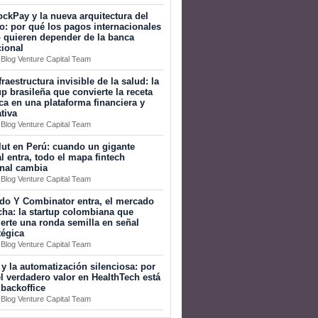
ckPay y la nueva arquitectura del
o: por qué los pagos internacionales
 quieren depender de la banca
cional
 Blog Venture Capital Team
fraestructura invisible de la salud: la
up brasileña que convierte la receta
a en una plataforma financiera y
tiva
 Blog Venture Capital Team
ut en Perú: cuando un gigante
l entra, todo el mapa fintech
onal cambia
 Blog Venture Capital Team
do Y Combinator entra, el mercado
ha: la startup colombiana que
erte una ronda semilla en señal
tégica
 Blog Venture Capital Team
 y la automatización silenciosa: por
l verdadero valor en HealthTech está
 backoffice
 Blog Venture Capital Team