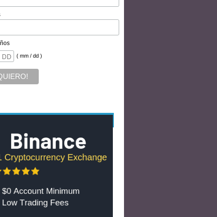
s
ños
( mm / dd )