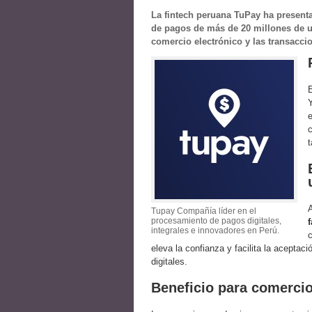
La fintech peruana TuPay ha present
de pagos de más de 20 millones de us
comercio electrónico y las transacci
Y
t
Tupay Compañía líder en el
procesamiento de pagos digitales,
integrales e innovadores en Perú.
c
eleva la confianza y facilita la acept
digitales.
Beneficio para comerci