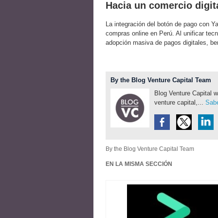
Hacia un comercio digit
La integración del botón de pago con Y
compras online en Perú. Al unificar tec
adopción masiva de pagos digitales, be
By the Blog Venture Capital Team
Blog Venture Capital w
venture capital,...
Sabe
By the Blog Venture Capital Team
EN LA MISMA SECCIÓN