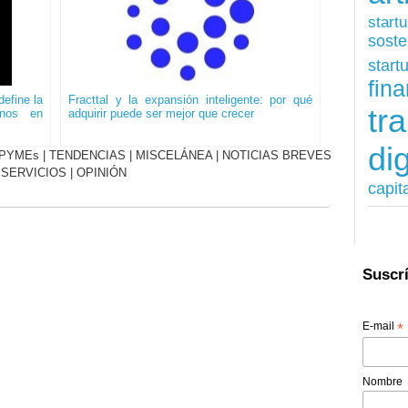
start
soste
start
fina
efine la
Fracttal y la expansión inteligente: por qué
tr
onos en
adquirir puede ser mejor que crecer
dig
PYMEs
|
TENDENCIAS
|
MISCELÁNEA
|
NOTICIAS BREVES
|
SERVICIOS
|
OPINIÓN
capit
Suscrí
E-mail
*
Nombre