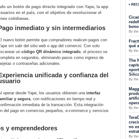
+ REC
ado un botón de pago directo integrado con Yape, la app
uarios en el país, con el objetivo de revolucionar el
Cicad
ones cotidianas.
redef
bono
Pago inmediato y sin intermediarios
By the
El nuevo botón permite que compradores realicen pagos con
Fract
qué a
ape sin salir del sitio web o app del comercio. Con solo
By the
escanear un
código QR dinámico integrado
, el proceso se
completa en segundos, eliminando pasos como ingreso de
The N
arjetas o contraseñas adicionales.
capit
opor
Experiencia unificada y confianza del
Silic
By the
usuario
Maggu
Al operar desde Yape, los usuarios obtienen una
interfaz
produ
artif
familiar y segura
, con notificaciones en tiempo real y
oper
onfirmación inmediata de la transacción. Esta integración
By the
ación del pago en comercios pequeños, e-commerce y servicios
TeraC
creci
no es
os y emprendedores
estra
By the