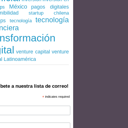
México
pagos digitales
ups
nibilidad
startup chilena
tecnología
ups
tecnología
nciera
ansformación
ital
venture
venture capital
al Latinoamérica
bete a nuestra lista de correo!
*
indicates required