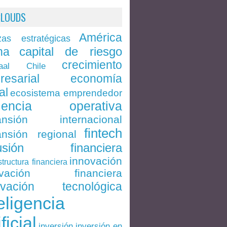
CLOUDS
América
zas estratégicas
capital de riesgo
na
crecimiento
Chile
aal
economía
resarial
al
ecosistema emprendedor
ciencia operativa
ansión internacional
fintech
nsión regional
lusión financiera
innovación
structura financiera
ovación financiera
ovación tecnológica
eligencia
ificial
inversión en
inversión