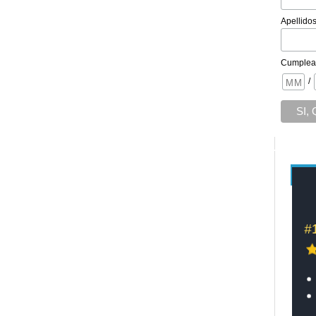
Apellido
Cumplea
/