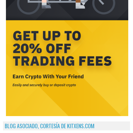
BLOG ASOCIADO, CORTESÍA DE KITXENS.COM