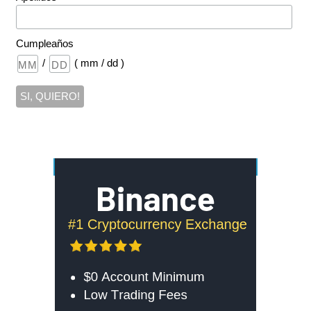
Cumpleaños
/
( mm / dd )