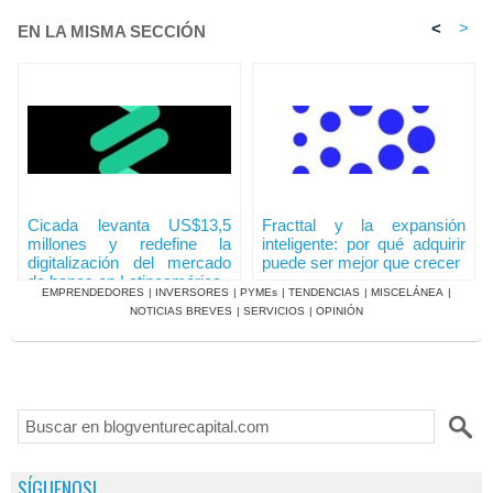
<
>
EN LA MISMA SECCIÓN
Cicada levanta US$13,5
Fracttal y la expansión
millones y redefine la
inteligente: por qué adquirir
digitalización del mercado
puede ser mejor que crecer
de bonos en Latinoamérica
EMPRENDEDORES
|
INVERSORES
|
PYMEs
|
TENDENCIAS
|
MISCELÁNEA
|
NOTICIAS BREVES
|
SERVICIOS
|
OPINIÓN
SÍGUENOS!