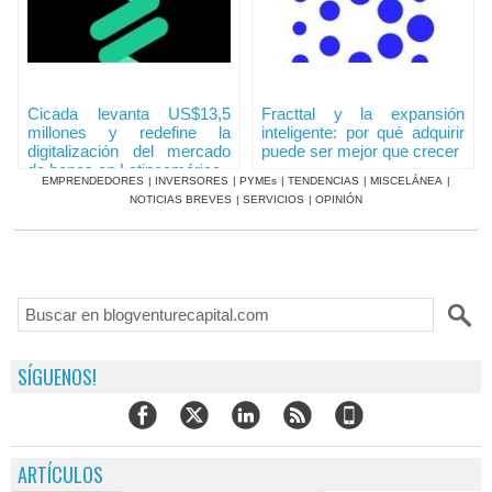
Cicada levanta US$13,5
Fracttal y la expansión
millones y redefine la
inteligente: por qué adquirir
digitalización del mercado
puede ser mejor que crecer
de bonos en Latinoamérica
EMPRENDEDORES
|
INVERSORES
|
PYMEs
|
TENDENCIAS
|
MISCELÁNEA
|
NOTICIAS BREVES
|
SERVICIOS
|
OPINIÓN
SÍGUENOS!
ARTÍCULOS