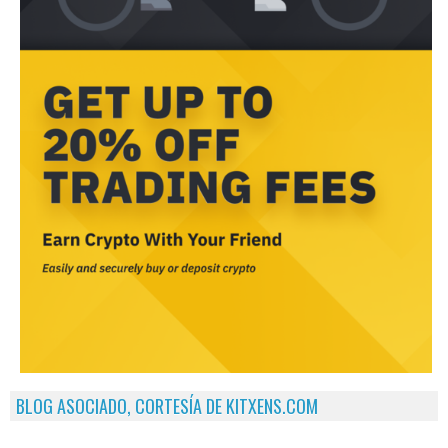
BLOG ASOCIADO, CORTESÍA DE KITXENS.COM