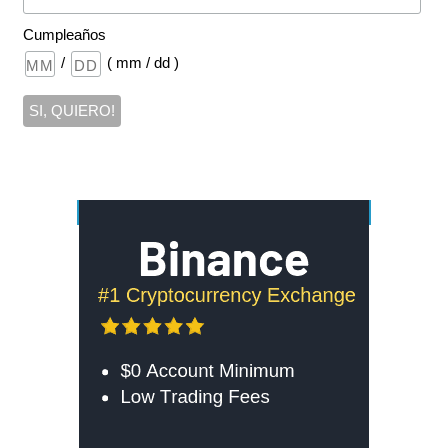
Cumpleaños
/
( mm / dd )