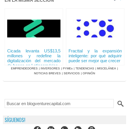
EN LA MISMA SECCIÓN
Cicada levanta US$13,5
Fracttal y la expansión
millones y redefine la
inteligente: por qué adquirir
digitalización del mercado
puede ser mejor que crecer
de bonos en Latinoamérica
EMPRENDEDORES
|
INVERSORES
|
PYMEs
|
TENDENCIAS
|
MISCELÁNEA
|
NOTICIAS BREVES
|
SERVICIOS
|
OPINIÓN
SÍGUENOS!