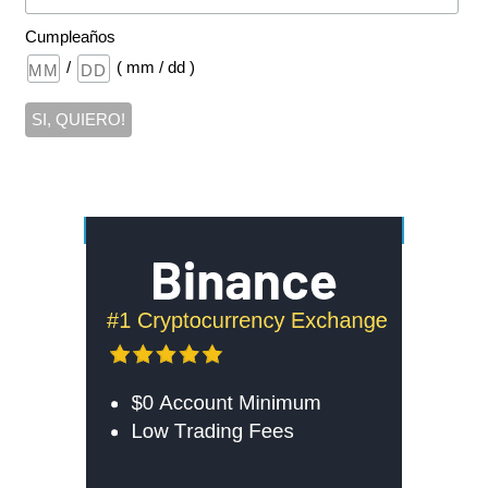
Cumpleaños
/
( mm / dd )