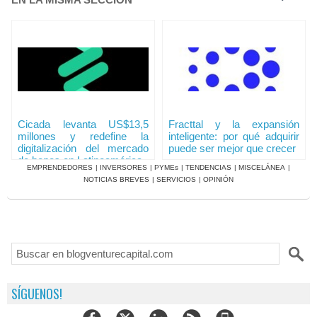
Cicada levanta US$13,5
Fracttal y la expansión
millones y redefine la
inteligente: por qué adquirir
digitalización del mercado
puede ser mejor que crecer
de bonos en Latinoamérica
EMPRENDEDORES
|
INVERSORES
|
PYMEs
|
TENDENCIAS
|
MISCELÁNEA
|
NOTICIAS BREVES
|
SERVICIOS
|
OPINIÓN
SÍGUENOS!