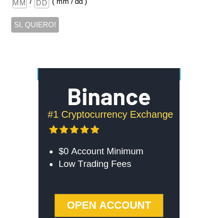
/
( mm / dd )