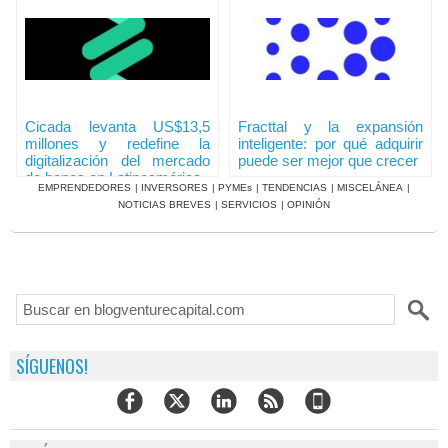
Cicada levanta US$13,5
Fracttal y la expansión
millones y redefine la
inteligente: por qué adquirir
digitalización del mercado
puede ser mejor que crecer
de bonos en Latinoamérica
EMPRENDEDORES
|
INVERSORES
|
PYMEs
|
TENDENCIAS
|
MISCELÁNEA
|
NOTICIAS BREVES
|
SERVICIOS
|
OPINIÓN
SÍGUENOS!