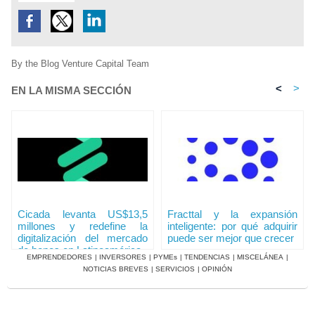
By the Blog Venture Capital Team
<
>
EN LA MISMA SECCIÓN
Cicada levanta US$13,5
Fracttal y la expansión
millones y redefine la
inteligente: por qué adquirir
digitalización del mercado
puede ser mejor que crecer
de bonos en Latinoamérica
EMPRENDEDORES
|
INVERSORES
|
PYMEs
|
TENDENCIAS
|
MISCELÁNEA
|
NOTICIAS BREVES
|
SERVICIOS
|
OPINIÓN