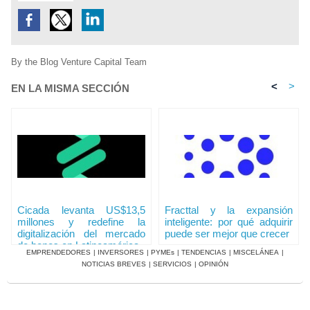
By the Blog Venture Capital Team
<
>
EN LA MISMA SECCIÓN
Cicada levanta US$13,5
Fracttal y la expansión
millones y redefine la
inteligente: por qué adquirir
digitalización del mercado
puede ser mejor que crecer
de bonos en Latinoamérica
EMPRENDEDORES
|
INVERSORES
|
PYMEs
|
TENDENCIAS
|
MISCELÁNEA
|
NOTICIAS BREVES
|
SERVICIOS
|
OPINIÓN