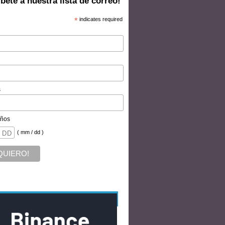
bete a nuestra lista de correo!
*
indicates required
s
ños
( mm / dd )