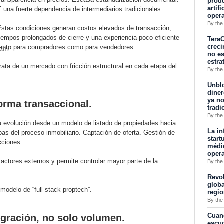
produ
artif
 una fuerte dependencia de intermediarios tradicionales.
oper
By the
Estas condiciones generan costos elevados de transacción,
iempos prolongados de cierre y una experiencia poco eficiente
TeraC
creci
tanto para compradores como para vendedores.
tam/
no es
estra
ata de un mercado con fricción estructural en cada etapa del
By the
Unblo
diner
ya no
orma transaccional.
tradi
By the
 su evolución desde un modelo de listado de propiedades hacia
La in
pas del proceso inmobiliario. Captación de oferta. Gestión de
start
cciones.
médic
opera
actores externos y permite controlar mayor parte de la
By the
Revol
globa
modelo de “full-stack proptech”.
regi
By the
Cuan
egración, no solo volumen.
escuc