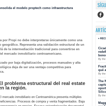
SÍGU
onsolida el modelo proptech como infraestructura
ARTÍ
+ REC
a por Propi no debe interpretarse únicamente como una
o geográfico. Representa una validación estructural de un
Cicad
á de la intermediación tradicional para convertirse en
redef
 del mercado inmobiliario centroamericano.
bono
By the
izado por baja digitalización, procesos manuales y alta
Fract
cnológica deja de ser una ventaja competitiva para
qué a
ca.
By the
The N
El problema estructural del real estate
capit
en la región.
opor
Silic
By the
l mercado inmobiliario en Centroamérica presenta múltiples
ineficiencias. Procesos de compra y venta fragmentados. Baja
Maggu
transparencia en precios. Escasa estandarización documental.