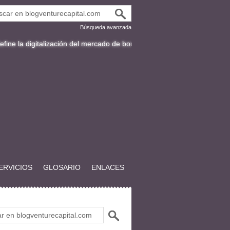
Búsqueda avanzada
italización del mercado de bonos en Latinoamérica
Fracttal y la expan
ERVICIOS
GLOSARIO
ENLACES