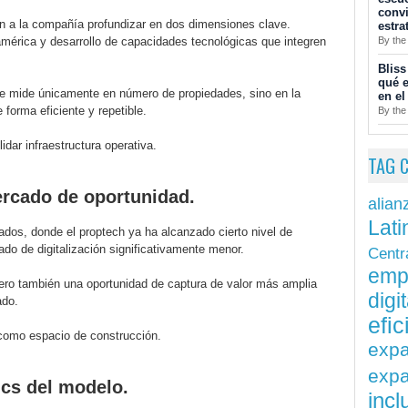
convi
n a la compañía profundizar en dos dimensiones clave.
estra
By the
mérica y desarrollo de capacidades tecnológicas que integren
Bliss
qué e
se mide únicamente en número de propiedades, sino en la
en el
forma eficiente y repetible.
By the
lidar infraestructura operativa.
TAG 
rcado de oportunidad.
alian
Lati
ados, donde el proptech ya ha alcanzado cierto nivel de
do de digitalización significativamente menor.
Centr
emp
pero también una oportunidad de captura de valor más amplia
digit
ado.
efi
 como espacio de construcción.
exp
expa
cs del modelo.
inc