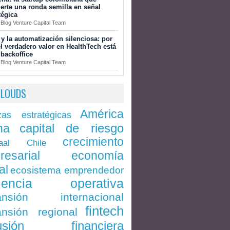
erte una ronda semilla en señal
tégica
 Blog Venture Capital Team
 y la automatización silenciosa: por
l verdadero valor en HealthTech está
 backoffice
 Blog Venture Capital Team
CLOUDS
América
zas estratégicas
capital de riesgo
na
crecimiento
Chile
aal
economía
resarial
al
ecosistema emprendedor
ciencia operativa
ansión internacional
fintech
nsión regional
lusión financiera