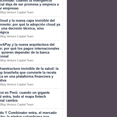
ctividad: cuando la inteligencia
icial deja de ser promesa y empieza a
ar empresas
 Blog Venture Capital Team
loud y la nueva capa invisible del
miento: por qué la adopción cloud ya
 una decisión técnica, sino
tégica
 Blog Venture Capital Team
ckPay y la nueva arquitectura del
o: por qué los pagos internacionales
 quieren depender de la banca
cional
 Blog Venture Capital Team
fraestructura invisible de la salud: la
up brasileña que convierte la receta
a en una plataforma financiera y
tiva
 Blog Venture Capital Team
ut en Perú: cuando un gigante
l entra, todo el mapa fintech
onal cambia
 Blog Venture Capital Team
do Y Combinator entra, el mercado
ha: la startup colombiana que