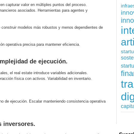
len capturar valor en múltiples puntos del proceso.
infrae
inancieros asociados. Herramientas para agentes y
inn
inn
int
te construir modelos más robustos y menos dependientes de
art
ón operativa precisa para mantener eficiencia.
start
soste
mplejidad de ejecución.
start
fina
les, el real estate introduce variables adicionales.
racción física con activos. Variabilidad en inventario.
tr
dig
ino de ejecución. Escalar manteniendo consistencia operativa
capit
 inversores.