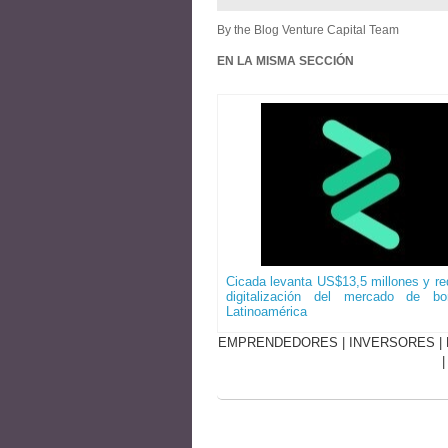
By the Blog Venture Capital Team
EN LA MISMA SECCIÓN
Cicada levanta US$13,5 millones y red
digitalización del mercado de b
Latinoamérica
EMPRENDEDORES
|
INVERSORES
|