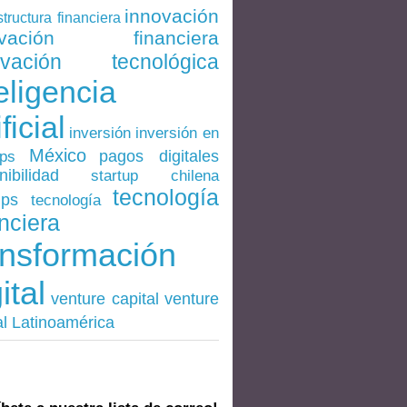
innovación
structura financiera
ovación financiera
ovación tecnológica
eligencia
ificial
inversión en
inversión
México
pagos digitales
ups
nibilidad
startup chilena
tecnología
ups
tecnología
nciera
ansformación
ital
venture
venture capital
al Latinoamérica