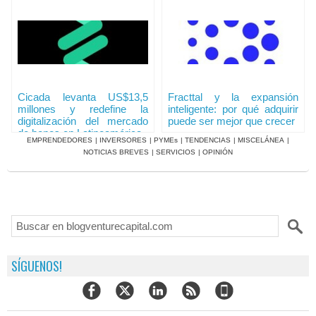
Cicada levanta US$13,5
Fracttal y la expansión
millones y redefine la
inteligente: por qué adquirir
digitalización del mercado
puede ser mejor que crecer
de bonos en Latinoamérica
EMPRENDEDORES
|
INVERSORES
|
PYMEs
|
TENDENCIAS
|
MISCELÁNEA
|
NOTICIAS BREVES
|
SERVICIOS
|
OPINIÓN
SÍGUENOS!