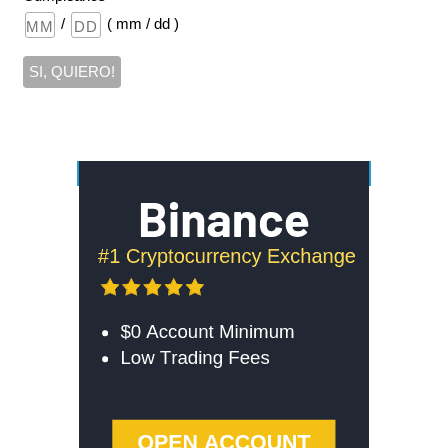
/
( mm / dd )