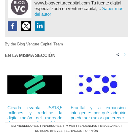
www.blogventurecapital.com Tu fuente digital
especializada en venture capital,...
Saber más
del autor
By the Blog Venture Capital Team
<
>
EN LA MISMA SECCIÓN
Cicada levanta US$13,5
Fracttal y la expansión
millones y redefine la
inteligente: por qué adquirir
digitalización del mercado
puede ser mejor que crecer
de bonos en Latinoamérica
EMPRENDEDORES
|
INVERSORES
|
PYMEs
|
TENDENCIAS
|
MISCELÁNEA
|
NOTICIAS BREVES
|
SERVICIOS
|
OPINIÓN