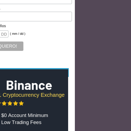
s
ños
( mm / dd )