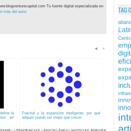
ww.blogventurecapital.com Tu fuente digital especializada en
TAG 
r más del autor
alian
Lati
Centr
emp
<
>
digit
efi
exp
expa
inc
infrae
inn
inn
efine la
Fracttal y la expansión inteligente: por qué
int
onos en
adquirir puede ser mejor que crecer
art
PYMEs
|
TENDENCIAS
|
MISCELÁNEA
|
NOTICIAS BREVES