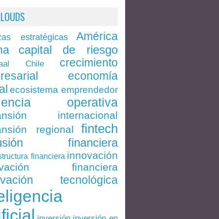
CLOUDS
América
zas estratégicas
capital de riesgo
na
crecimiento
Chile
aal
economía
resarial
al
ecosistema emprendedor
ciencia operativa
ansión internacional
fintech
nsión regional
lusión financiera
innovación
structura financiera
ovación financiera
ovación tecnológica
eligencia
ificial
inversión en
inversión