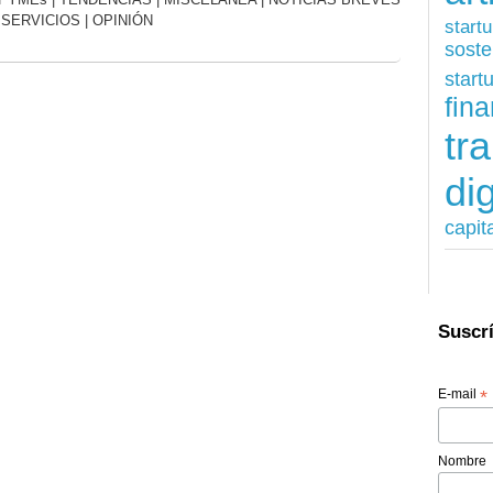
|
SERVICIOS
|
OPINIÓN
start
soste
start
fina
tr
dig
capit
Suscrí
E-mail
*
Nombre