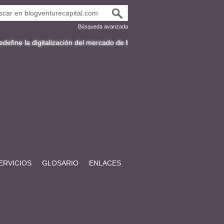
Búsqueda avanzada
gitalización del mercado de bonos en Latinoamérica
Fracttal y la expa
ERVICIOS
GLOSARIO
ENLACES