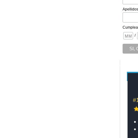
Apellido
Cumplea
/