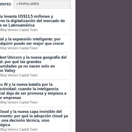
+ POPULARES
IENTES
a levanta US$13,5 millones y
ine la digitalización del mercado de
s en Latinoamérica
 Blog Venture Capital Team
tal y la expansión inteligente: por
dquirir puede ser mejor que crecer
 Blog Venture Capital Team
ext Unicorn y la nueva geografía del
al: por qué las grandes
tunidades ya no nacen solo en
on Valley
 Blog Venture Capital Team
 AI y la nueva batalla por la
ctividad: cuando la inteligencia
icial deja de ser promesa y empieza a
ar empresas
 Blog Venture Capital Team
loud y la nueva capa invisible del
miento: por qué la adopción cloud ya
 una decisión técnica, sino
tégica
 Blog Venture Capital Team