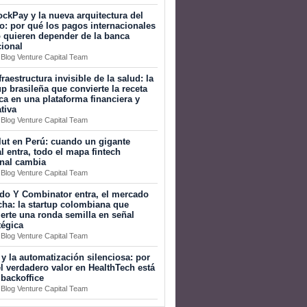
ckPay y la nueva arquitectura del
o: por qué los pagos internacionales
 quieren depender de la banca
cional
 Blog Venture Capital Team
fraestructura invisible de la salud: la
up brasileña que convierte la receta
a en una plataforma financiera y
tiva
 Blog Venture Capital Team
ut en Perú: cuando un gigante
l entra, todo el mapa fintech
onal cambia
 Blog Venture Capital Team
do Y Combinator entra, el mercado
ha: la startup colombiana que
erte una ronda semilla en señal
tégica
 Blog Venture Capital Team
 y la automatización silenciosa: por
l verdadero valor en HealthTech está
 backoffice
 Blog Venture Capital Team