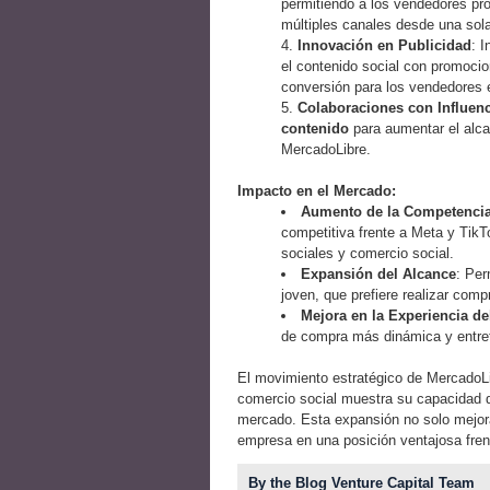
permitiendo a los vendedores pr
múltiples canales desde una sola
Innovación en Publicidad
: 
el contenido social con promocion
conversión para los vendedores e
Colaboraciones con Influen
contenido
para aumentar el alcan
MercadoLibre.
Impacto en el Mercado:
Aumento de la Competenci
competitiva frente a Meta y Tik
sociales y comercio social.
Expansión del Alcance
: Per
joven, que prefiere realizar comp
Mejora en la Experiencia de
de compra más dinámica y entret
El movimiento estratégico de MercadoLib
comercio social muestra su capacidad 
mercado. Esta expansión no solo mejora 
empresa en una posición ventajosa frent
By the Blog Venture Capital Team