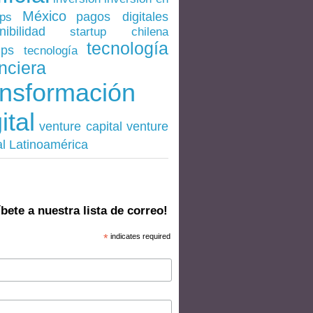
México
pagos digitales
ups
nibilidad
startup chilena
tecnología
ups
tecnología
nciera
ansformación
ital
venture
venture capital
al Latinoamérica
bete a nuestra lista de correo!
*
indicates required