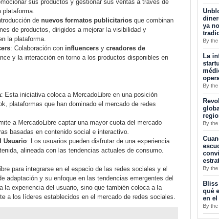
omocionar sus productos y gestionar sus ventas a través de
Unblo
 plataforma.
diner
Introducción de
nuevos formatos publicitarios
que combinan
ya no
es de productos, dirigidos a mejorar la visibilidad y
tradi
n la plataforma.
By the
cers
: Colaboración con
influencers
y
creadores de
La in
ce y la interacción en torno a los productos disponibles en
start
médic
opera
By the
a
: Esta iniciativa coloca a MercadoLibre en una posición
Revol
Tok, plataformas que han dominado el mercado de redes
globa
regi
mite a MercadoLibre captar una mayor cuota del mercado
By the
ras basadas en contenido social e interactivo.
Cuan
l Usuario
: Los usuarios pueden disfrutar de una experiencia
escuc
enida, alineada con las tendencias actuales de consumo.
convi
estra
By the
re para integrarse en el espacio de las redes sociales y el
de adaptación y su enfoque en las tendencias emergentes del
Bliss
la experiencia del usuario, sino que también coloca a la
qué e
e a los líderes establecidos en el mercado de redes sociales.
en el
By the