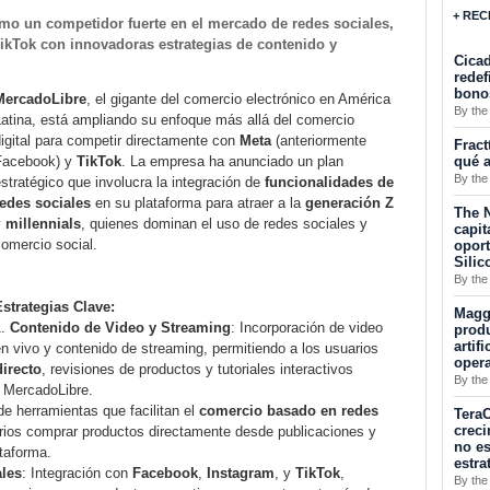
+ REC
o un competidor fuerte en el mercado de redes sociales,
ikTok con innovadoras estrategias de contenido y
Cicad
redef
bono
MercadoLibre
, el gigante del comercio electrónico en América
By the
atina, está ampliando su enfoque más allá del comercio
igital para competir directamente con
Meta
(anteriormente
Fract
qué a
Facebook) y
TikTok
. La empresa ha anunciado un plan
By the
stratégico que involucra la integración de
funcionalidades de
redes sociales
en su plataforma para atraer a la
generación Z
The N
y
millennials
, quienes dominan el uso de redes sociales y
capit
omercio social.
opor
Silic
By the
Estrategias Clave:
Maggu
Contenido de Video y Streaming
: Incorporación de video
produ
artif
n vivo y contenido de streaming, permitiendo a los usuarios
oper
irecto
, revisiones de productos y tutoriales interactivos
By the
e MercadoLibre.
 de herramientas que facilitan el
comercio basado en redes
TeraC
creci
arios comprar productos directamente desde publicaciones y
no es
ataforma.
estra
ales
: Integración con
Facebook
,
Instagram
, y
TikTok
,
By the