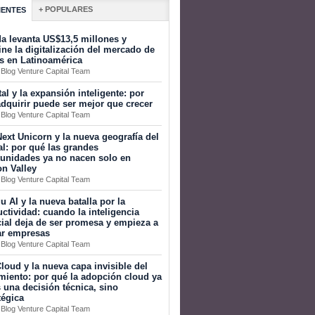
+ POPULARES
IENTES
a levanta US$13,5 millones y
ine la digitalización del mercado de
s en Latinoamérica
 Blog Venture Capital Team
tal y la expansión inteligente: por
dquirir puede ser mejor que crecer
 Blog Venture Capital Team
ext Unicorn y la nueva geografía del
al: por qué las grandes
tunidades ya no nacen solo en
on Valley
 Blog Venture Capital Team
 AI y la nueva batalla por la
ctividad: cuando la inteligencia
icial deja de ser promesa y empieza a
ar empresas
 Blog Venture Capital Team
loud y la nueva capa invisible del
miento: por qué la adopción cloud ya
 una decisión técnica, sino
tégica
 Blog Venture Capital Team