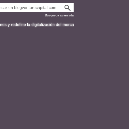
Búsqueda avanzada
e la digitalización del mercado de bonos en Latinoamérica
Fracttal y