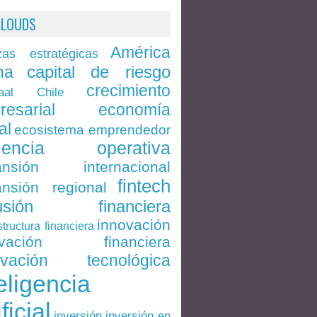
CLOUDS
América
zas estratégicas
capital de riesgo
na
crecimiento
Chile
aal
economía
resarial
al
ecosistema emprendedor
ciencia operativa
ansión internacional
fintech
nsión regional
lusión financiera
innovación
structura financiera
ovación financiera
ovación tecnológica
eligencia
ificial
inversión en
inversión