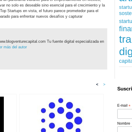
ar no solo es deseable sino esencial para el crecimiento y la
start
Top Startups en vista, el futuro parece prometedor para el
soste
arado para enfrentar nuevos desafíos y capturar
start
fina
tr
ww.blogventurecapital.com Tu fuente digital especializada en
r más del autor
dig
capit
<
>
Suscrí
E-mail
*
Nombre