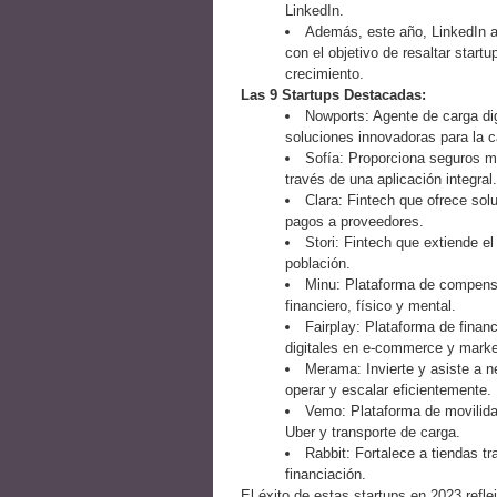
LinkedIn.
Además, este año, LinkedIn aj
con el objetivo de resaltar start
crecimiento.
Las 9 Startups Destacadas:
Nowports: Agente de carga digi
soluciones innovadoras para la 
Sofía: Proporciona seguros m
través de una aplicación integral.
Clara: Fintech que ofrece sol
pagos a proveedores.
Stori: Fintech que extiende e
población.
Minu: Plataforma de compensa
financiero, físico y mental.
Fairplay: Plataforma de finan
digitales en e-commerce y marke
Merama: Invierte y asiste a n
operar y escalar eficientemente.
Vemo: Plataforma de movilida
Uber y transporte de carga.
Rabbit: Fortalece a tiendas t
financiación.
El éxito de estas startups en 2023 refl