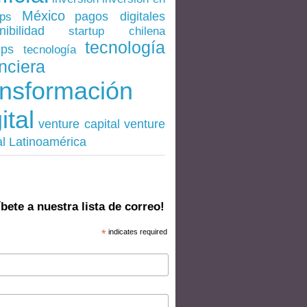
México
pagos digitales
ups
nibilidad
startup chilena
tecnología
ups
tecnología
nciera
ansformación
ital
venture
venture capital
al Latinoamérica
bete a nuestra lista de correo!
*
indicates required