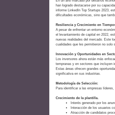
En un año marcado por desafíos económi
han logrado destacarse por su capacida
informe LinkedIn Top Startups 2023, es
dificultades económicas, sino que tamb
Resiliencia y Crecimiento en Tiempos 
A pesar de enfrentar un entorno económ
el levantamiento de capital en 2022, e
nuevas realidades del mercado. Este log
cualidades que les permitieron no solo s
Innovación y Oportunidades en Secto
Los inversores ahora están más enfocad
tempranas y en sectores que incluyen in
Estas áreas ofrecen grandes oportunida
significativa en sus industrias.
Metodología de Selección:
Para identificar a las empresas líderes,
Crecimiento de la plantilla.
Interés generado por los anu
Interacción de los usuarios 
Atracción de candidatos pro