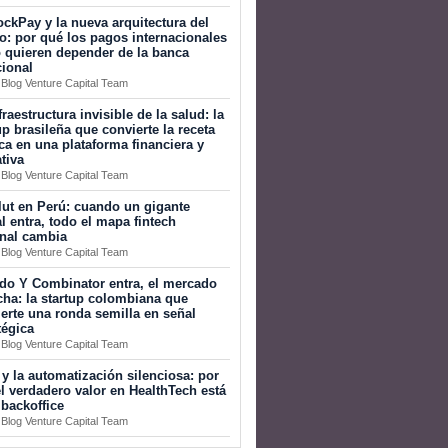
ckPay y la nueva arquitectura del
o: por qué los pagos internacionales
 quieren depender de la banca
cional
 Blog Venture Capital Team
fraestructura invisible de la salud: la
up brasileña que convierte la receta
a en una plataforma financiera y
tiva
 Blog Venture Capital Team
ut en Perú: cuando un gigante
l entra, todo el mapa fintech
onal cambia
 Blog Venture Capital Team
do Y Combinator entra, el mercado
ha: la startup colombiana que
erte una ronda semilla en señal
tégica
 Blog Venture Capital Team
 y la automatización silenciosa: por
l verdadero valor en HealthTech está
 backoffice
 Blog Venture Capital Team