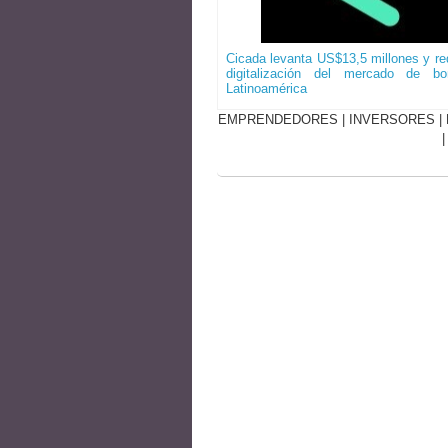
Cicada levanta US$13,5 millones y red
digitalización del mercado de b
Latinoamérica
EMPRENDEDORES
|
INVERSORES
|