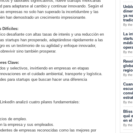
cos y laborales significativos, nueve startups mexicanas
d para adaptarse al cambio y continuar innovando. Según el
Unblo
diner
tas empresas no solo han superado la incertidumbre y las
ya no
ién han demostrado un crecimiento impresionante.
tradi
By the
Difíciles:
La in
ico desafiante con altas tasas de interés y una reducción en
start
stas startups han prosperado, adaptándose rápidamente a las
médic
ro es un testimonio de su agilidad y enfoque innovador,
opera
obrevivir sino también prosperar.
By the
Revol
res Clave:
globa
os y selectivos, invirtiendo en empresas en etapas
regi
novaciones en el cuidado ambiental, transporte y logística.
By the
des para startups que buscan hacer una diferencia
Cuan
escuc
convi
estra
 LinkedIn analizó cuatro pilares fundamentales:
By the
Bliss
qué e
ncios de empleo.
en el
con la empresa y sus empleados.
By the
cedentes de empresas reconocidas como las mejores por