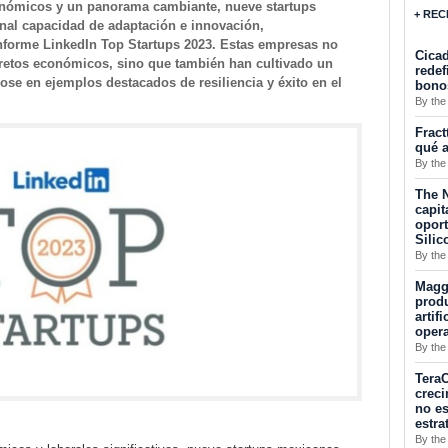
nómicos y un panorama cambiante, nueve startups
+ REC
al capacidad de adaptación e innovación,
nforme LinkedIn Top Startups 2023. Estas empresas no
Cicad
retos económicos, sino que también han cultivado un
redef
dose en ejemplos destacados de resiliencia y éxito en el
bono
By the
Fract
qué a
By the
The N
capit
opor
Silic
By the
Maggu
produ
artif
oper
By the
TeraC
creci
no es
estra
By the