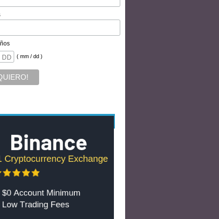
s
ños
( mm / dd )