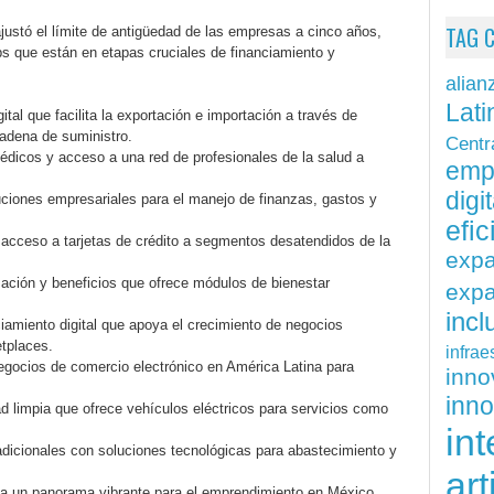
TAG 
ustó el límite de antigüedad de las empresas a cinco años,
ups que están en etapas cruciales de financiamiento y
alian
Lati
tal que facilita la exportación e importación a través de
cadena de suministro.
Centr
édicos y acceso a una red de profesionales de la salud a
emp
digit
uciones empresariales para el manejo de finanzas, gastos y
efi
l acceso a tarjetas de crédito a segmentos desatendidos de la
exp
ción y beneficios que ofrece módulos de bienestar
expa
inc
ciamiento digital que apoya el crecimiento de negocios
tplaces.
infrae
egocios de comercio electrónico en América Latina para
inn
inn
d limpia que ofrece vehículos eléctricos para servicios como
int
radicionales con soluciones tecnológicas para abastecimiento y
art
eja un panorama vibrante para el emprendimiento en México,