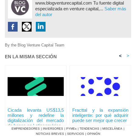
www.blogventurecapital.com Tu fuente digital
especializada en venture capital,...
Saber más
del autor
By the Blog Venture Capital Team
<
>
EN LA MISMA SECCIÓN
Cicada levanta US$13,5
Fracttal y la expansión
millones y redefine la
inteligente: por qué adquirir
digitalización del mercado
puede ser mejor que crecer
de bonos en Latinoamérica
EMPRENDEDORES
|
INVERSORES
|
PYMEs
|
TENDENCIAS
|
MISCELÁNEA
|
NOTICIAS BREVES
|
SERVICIOS
|
OPINIÓN