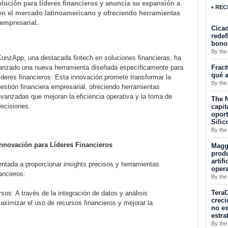
ución para líderes financieros y anuncia su expansión a
+ REC
 en el mercado latinoamericano y ofreciendo herramientas
 empresarial.
Cicad
redef
bono
By the
KunzApp, una destacada fintech en soluciones financieras, ha
Fract
lanzado una nueva herramienta diseñada específicamente para
qué a
íderes financieros. Esta innovación promete transformar la
By the
estión financiera empresarial, ofreciendo herramientas
vanzadas que mejoran la eficiencia operativa y la toma de
The N
ecisiones.
capit
opor
Silic
By the
Innovación para Líderes Financieros
Maggu
produ
artif
ntada a proporcionar insights precisos y herramientas
oper
ancieros:
By the
TeraC
sos: A través de la integración de datos y análisis
creci
ximizar el uso de recursos financieros y mejorar la
no es
estra
By the