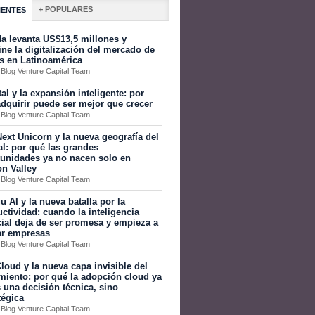
+ POPULARES
IENTES
a levanta US$13,5 millones y
ine la digitalización del mercado de
s en Latinoamérica
 Blog Venture Capital Team
tal y la expansión inteligente: por
dquirir puede ser mejor que crecer
 Blog Venture Capital Team
ext Unicorn y la nueva geografía del
al: por qué las grandes
tunidades ya no nacen solo en
on Valley
 Blog Venture Capital Team
 AI y la nueva batalla por la
ctividad: cuando la inteligencia
icial deja de ser promesa y empieza a
ar empresas
 Blog Venture Capital Team
loud y la nueva capa invisible del
miento: por qué la adopción cloud ya
 una decisión técnica, sino
tégica
 Blog Venture Capital Team