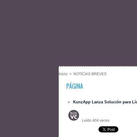
Inicio
>
NOTICIAS BREVES
PÁGINA
KunzApp Lanza Solución para Líd
Leído 404 veces