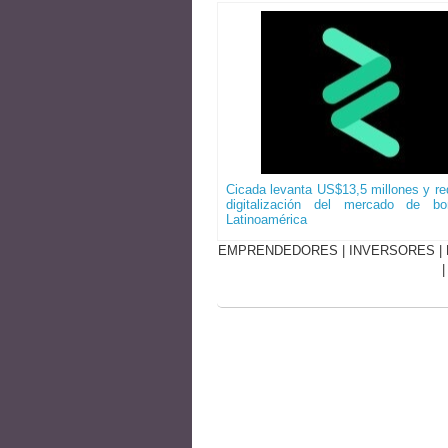
Cicada levanta US$13,5 millones y red
digitalización del mercado de b
Latinoamérica
EMPRENDEDORES
|
INVERSORES
|