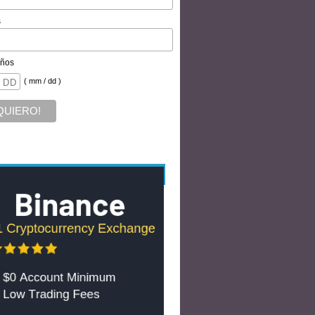
s
ños
( mm / dd )