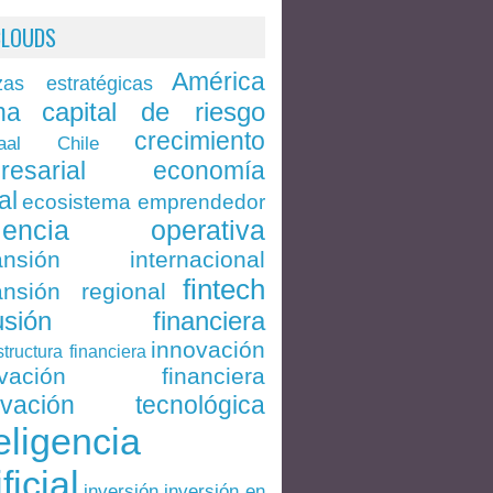
CLOUDS
América
zas estratégicas
capital de riesgo
na
crecimiento
Chile
aal
economía
resarial
al
ecosistema emprendedor
ciencia operativa
ansión internacional
fintech
nsión regional
lusión financiera
innovación
structura financiera
ovación financiera
ovación tecnológica
eligencia
ificial
inversión en
inversión