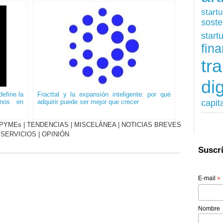
start
soste
start
fina
tr
dig
efine la
Fracttal y la expansión inteligente: por qué
capit
onos en
adquirir puede ser mejor que crecer
PYMEs
|
TENDENCIAS
|
MISCELÁNEA
|
NOTICIAS BREVES
|
SERVICIOS
|
OPINIÓN
Suscrí
E-mail
*
Nombre