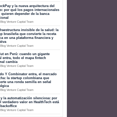
ckPay y la nueva arquitectura del
o: por qué los pagos internacionales
 quieren depender de la banca
cional
 Blog Venture Capital Team
fraestructura invisible de la salud: la
up brasileña que convierte la receta
a en una plataforma financiera y
tiva
 Blog Venture Capital Team
ut en Perú: cuando un gigante
l entra, todo el mapa fintech
onal cambia
 Blog Venture Capital Team
do Y Combinator entra, el mercado
ha: la startup colombiana que
erte una ronda semilla en señal
tégica
 Blog Venture Capital Team
 y la automatización silenciosa: por
l verdadero valor en HealthTech está
 backoffice
 Blog Venture Capital Team