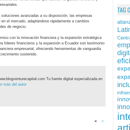
resariales.
TAG 
 soluciones avanzadas a su disposición, las empresas
d en el mercado, adaptándose rápidamente a cambios
alian
des de negocio.
Lati
Centr
so con la innovación financiera y la expansión estratégica
a líderes financieros y la expansión a Ecuador son testimonio
emp
inanciera empresarial, ofreciendo herramientas de vanguardia
digit
l crecimiento sostenido.
efi
exp
expa
ww.blogventurecapital.com Tu fuente digital especializada en
inc
r más del autor
infrae
inn
inn
int
<
>
art