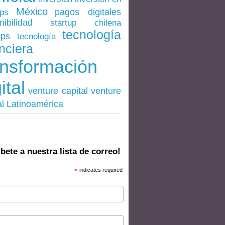
México
pagos digitales
ups
nibilidad
startup chilena
tecnología
ups
tecnología
nciera
ansformación
ital
venture
venture capital
al Latinoamérica
bete a nuestra lista de correo!
*
indicates required