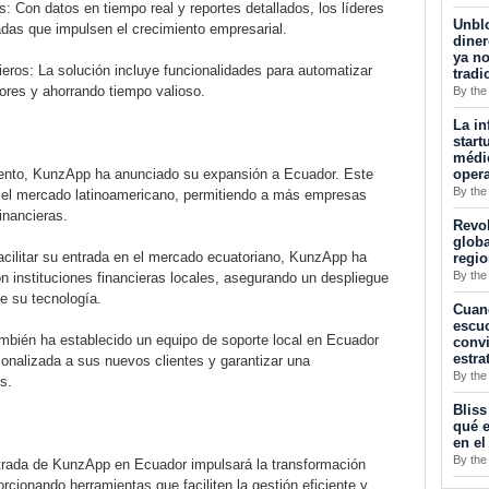
: Con datos en tiempo real y reportes detallados, los líderes
Unblo
das que impulsen el crecimiento empresarial.
diner
ya no
eros: La solución incluye funcionalidades para automatizar
tradi
rores y ahorrando tiempo valioso.
By the
La in
start
médic
opera
iento, KunzApp ha anunciado su expansión a Ecuador. Este
By the
n el mercado latinoamericano, permitiendo a más empresas
inancieras.
Revol
globa
acilitar su entrada en el mercado ecuatoriano, KunzApp ha
regi
By the
n instituciones financieras locales, asegurando un despliegue
de su tecnología.
Cuan
escuc
mbién ha establecido un equipo de soporte local en Ecuador
convi
estra
sonalizada a sus nuevos clientes y garantizar una
By the
s.
Bliss
qué e
en el
By the
ntrada de KunzApp en Ecuador impulsará la transformación
porcionando herramientas que faciliten la gestión eficiente y