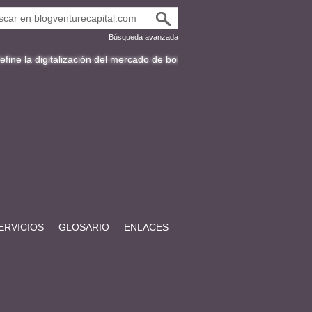
Búsqueda avanzada
talización del mercado de bonos en Latinoamérica
Fracttal y la expans
ERVICIOS
GLOSARIO
ENLACES