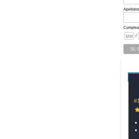
Apellido
Cumplea
/