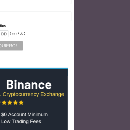
s
ños
( mm / dd )