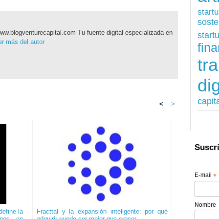
start
soste
ww.blogventurecapital.com Tu fuente digital especializada en
start
r más del autor
fina
tr
dig
capit
<
>
Suscrí
E-mail
*
Nombre
efine la
Fracttal y la expansión inteligente: por qué
onos en
adquirir puede ser mejor que crecer