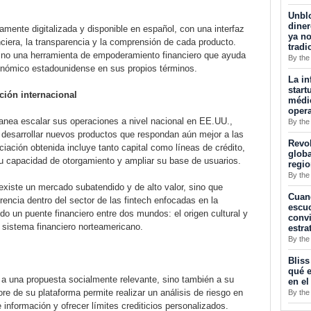
Unblo
diner
amente digitalizada y disponible en español, con una interfaz
ya no
nciera, la transparencia y la comprensión de cada producto.
tradi
 sino una herramienta de empoderamiento financiero que ayuda
By the
conómico estadounidense en sus propios términos.
La in
start
ción internacional
médic
opera
lanea escalar sus operaciones a nivel nacional en EE.UU.,
By the
y desarrollar nuevos productos que respondan aún mejor a las
Revol
ación obtenida incluye tanto capital como líneas de crédito,
globa
su capacidad de otorgamiento y ampliar su base de usuarios.
regi
By the
 existe un mercado subatendido y de alto valor, sino que
Cuan
encia dentro del sector de las fintech enfocadas en la
escuc
o un puente financiero entre dos mundos: el origen cultural y
convi
 sistema financiero norteamericano.
estra
By the
Bliss
qué e
 a una propuesta socialmente relevante, sino también a su
en el
ore de su plataforma permite realizar un análisis de riesgo en
By the
e información y ofrecer límites crediticios personalizados.