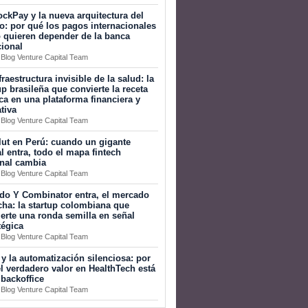
ckPay y la nueva arquitectura del
o: por qué los pagos internacionales
 quieren depender de la banca
cional
 Blog Venture Capital Team
fraestructura invisible de la salud: la
up brasileña que convierte la receta
a en una plataforma financiera y
tiva
 Blog Venture Capital Team
ut en Perú: cuando un gigante
l entra, todo el mapa fintech
onal cambia
 Blog Venture Capital Team
do Y Combinator entra, el mercado
ha: la startup colombiana que
erte una ronda semilla en señal
tégica
 Blog Venture Capital Team
 y la automatización silenciosa: por
l verdadero valor en HealthTech está
 backoffice
 Blog Venture Capital Team