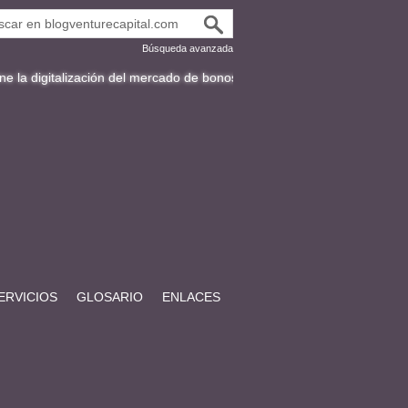
Búsqueda avanzada
alización del mercado de bonos en Latinoamérica
Fracttal y la expans
ERVICIOS
GLOSARIO
ENLACES