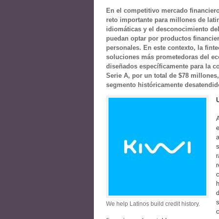
En el competitivo mercado financiero
reto importante para millones de latino
idiomáticas y el desconocimiento de
puedan optar por productos financie
personales. En este contexto, la fin
soluciones más prometedoras del eco
diseñados específicamente para la c
Serie A, por un total de $78 millones
segmento históricamente desatendid
A
e
a
s
r
r
h
d
s
We help Latinos build credit history.
c