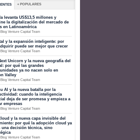
+ POPULARES
IENTES
a levanta US$13,5 millones y
ine la digitalización del mercado de
s en Latinoamérica
 Blog Venture Capital Team
tal y la expansión inteligente: por
dquirir puede ser mejor que crecer
 Blog Venture Capital Team
ext Unicorn y la nueva geografía del
al: por qué las grandes
tunidades ya no nacen solo en
on Valley
 Blog Venture Capital Team
 AI y la nueva batalla por la
ctividad: cuando la inteligencia
icial deja de ser promesa y empieza a
ar empresas
 Blog Venture Capital Team
loud y la nueva capa invisible del
miento: por qué la adopción cloud ya
 una decisión técnica, sino
tégica
 Blog Venture Capital Team