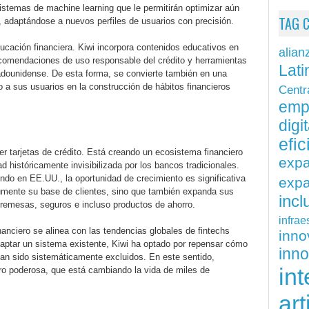
sistemas de machine learning que le permitirán optimizar aún
TAG 
, adaptándose a nuevos perfiles de usuarios con precisión.
ducación financiera. Kiwi incorpora contenidos educativos en
alian
recomendaciones de uso responsable del crédito y herramientas
Lati
tadounidense. De esta forma, se convierte también en una
a sus usuarios en la construcción de hábitos financieros
Centr
emp
digit
efi
er tarjetas de crédito. Está creando un ecosistema financiero
exp
históricamente invisibilizada por los bancos tradicionales.
ndo en EE.UU., la oportunidad de crecimiento es significativa
expa
umente su base de clientes, sino que también expanda sus
inc
 remesas, seguros e incluso productos de ahorro.
infrae
anciero se alinea con las tendencias globales de fintechs
inn
daptar un sistema existente, Kiwi ha optado por repensar cómo
inn
han sido sistemáticamente excluidos. En este sentido,
int
ero poderosa, que está cambiando la vida de miles de
art