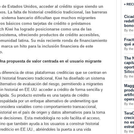
+ REC
 de Estados Unidos, acceder al crédito sigue siendo un
s. La falta de historial crediticio tradicional, las barreras
Cicad
l sistema bancario dificultan que muchos migrantes
redef
ros básicos como tarjetas de crédito o préstamos
bono
tech Kiwi ha logrado posicionarse como una de las
By the
sistema, ofreciendo productos de crédito accesibles,
Fract
omunidad latina. Su más reciente ronda de financiamiento
qué a
, marca un hito para la inclusión financiera de este
By the
o.
The N
Una propuesta de valor centrada en el usuario migrante
capit
opor
Silic
 diferencia de otras plataformas crediticias que se centran en
By the
l historial financiero tradicional, Kiwi ha diseñado un sistema
lternativo de evaluación del riesgo, permitiendo a migrantes
Maggu
in historial en EE.UU. acceder a crédito de forma sencilla y
produ
artif
ápida. Su producto estrella es una tarjeta de crédito
oper
espaldada por un enfoque alternativo de underwriting que
By the
considera variables como comportamiento transaccional,
istorial en el país de origen y datos alternativos para la toma
TeraC
creci
e decisiones. Esta metodología no solo facilita el acceso,
no es
ino que también ayuda a los usuarios a construir historial
estra
rediticio en EE.UU., abriéndoles la puerta a una vida
By the