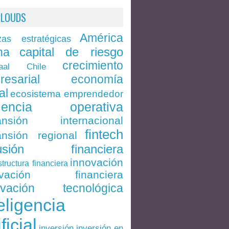
CLOUDS
América
zas estratégicas
capital de riesgo
na
crecimiento
Chile
aal
economía
resarial
al
ecosistema emprendedor
ciencia operativa
ansión internacional
fintech
nsión regional
lusión financiera
innovación
structura financiera
ovación financiera
ovación tecnológica
eligencia
ificial
inversión en
inversión