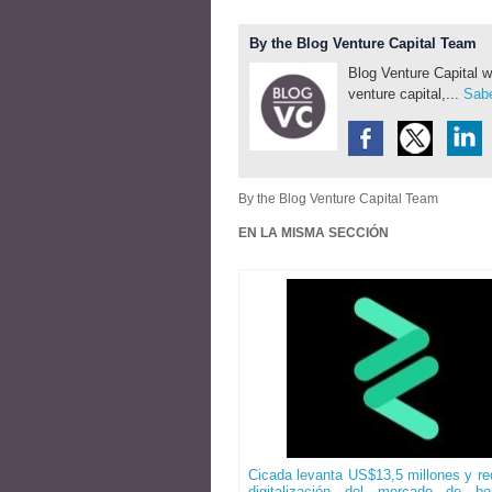
By the Blog Venture Capital Team
Blog Venture Capital w
venture capital,...
Sabe
By the Blog Venture Capital Team
EN LA MISMA SECCIÓN
Cicada levanta US$13,5 millones y red
digitalización del mercado de b