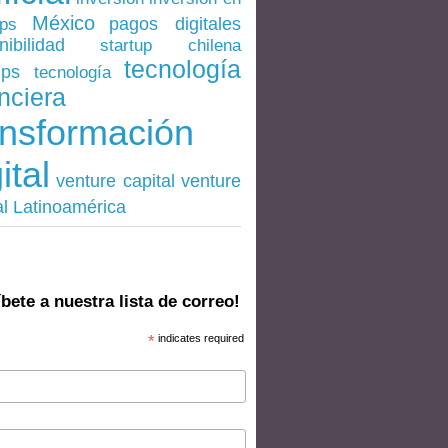
México
pagos digitales
ups
nibilidad
startup chilena
tecnología
ups
tecnología
nciera
ansformación
ital
venture
venture capital
al Latinoamérica
bete a nuestra lista de correo!
*
indicates required