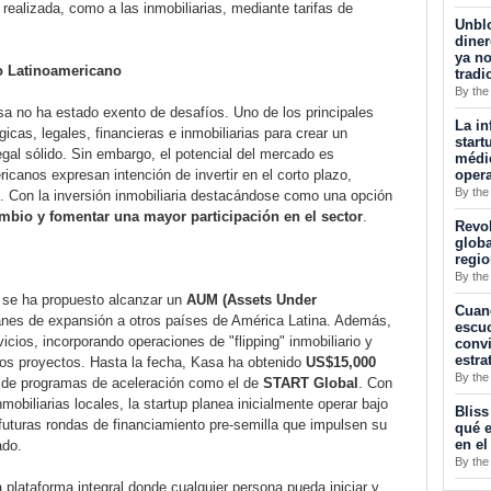
 realizada, como a las inmobiliarias, mediante tarifas de
Unblo
diner
ya no
o Latinoamericano
tradi
By the
sa no ha estado exento de desafíos. Uno de los principales
La in
gicas, legales, financieras e inmobiliarias para crear un
start
egal sólido. Sin embargo, el potencial del mercado es
médic
opera
icanos expresan intención de invertir en el corto plazo,
By the
 Con la inversión inmobiliaria destacándose como una opción
ambio y fomentar una mayor participación en el sector
.
Revol
globa
regi
By the
 se ha propuesto alcanzar un
AUM (Assets Under
Cuan
anes de expansión a otros países de América Latina. Además,
escuc
vicios, incorporando operaciones de "flipping" inmobiliario y
convi
estra
vos proyectos. Hasta la fecha, Kasa ha obtenido
US$15,000
By the
 de programas de aceleración como el de
START Global
. Con
obiliarias locales, la startup planea inicialmente operar bajo
Bliss
futuras rondas de financiamiento pre-semilla que impulsen su
qué e
en el
ado.
By the
 plataforma integral donde cualquier persona pueda iniciar y