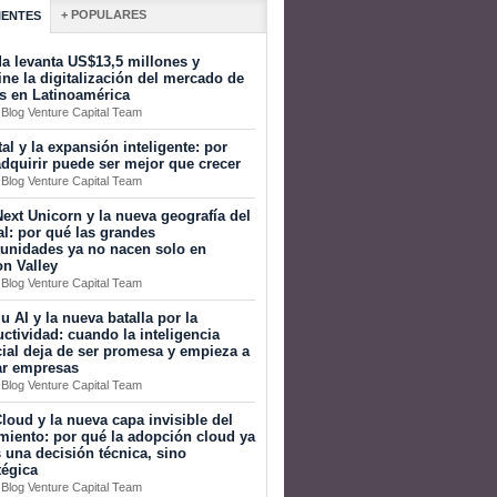
+ POPULARES
IENTES
a levanta US$13,5 millones y
ine la digitalización del mercado de
s en Latinoamérica
 Blog Venture Capital Team
tal y la expansión inteligente: por
dquirir puede ser mejor que crecer
 Blog Venture Capital Team
ext Unicorn y la nueva geografía del
al: por qué las grandes
tunidades ya no nacen solo en
on Valley
 Blog Venture Capital Team
 AI y la nueva batalla por la
ctividad: cuando la inteligencia
icial deja de ser promesa y empieza a
ar empresas
 Blog Venture Capital Team
loud y la nueva capa invisible del
miento: por qué la adopción cloud ya
 una decisión técnica, sino
tégica
 Blog Venture Capital Team