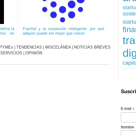
start
soste
start
fina
efine la
Fracttal y la expansión inteligente: por qué
onos en
adquirir puede ser mejor que crecer
tr
PYMEs
|
TENDENCIAS
|
MISCELÁNEA
|
NOTICIAS BREVES
dig
|
SERVICIOS
|
OPINIÓN
capit
Suscrí
E-mail
*
Nombre