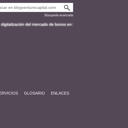
Búsqueda avanzada
ión del mercado de bonos en Latinoamérica
Fracttal y la expansión int
ERVICIOS
GLOSARIO
ENLACES