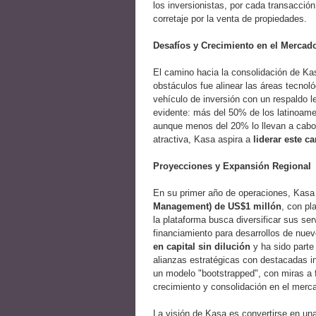
los inversionistas, por cada transacción
corretaje por la venta de propiedades.
Desafíos y Crecimiento en el Mercad
El camino hacia la consolidación de Ka
obstáculos fue alinear las áreas tecnoló
vehículo de inversión con un respaldo l
evidente: más del 50% de los latinoamer
aunque menos del 20% lo llevan a cabo.
atractiva, Kasa aspira a
liderar este c
Proyecciones y Expansión Regional
En su primer año de operaciones, Kasa
Management) de US$1 millón
, con pl
la plataforma busca diversificar sus ser
financiamiento para desarrollos de nue
en capital sin dilución
y ha sido parte
alianzas estratégicas con destacadas inm
un modelo "bootstrapped", con miras a 
crecimiento y consolidación en el merc
La visión de Kasa es convertirse en una