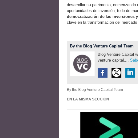
desarrollar su patrimonio, comenzando co
oportunidades de inversión, todo de man
democratización de las inversiones y
clave en la transformación del mercado 
By the Blog Venture Capital Team
Blog Venture Capital w
venture capital,...
Sabe
By the Blog Venture Capital Team
EN LA MISMA SECCIÓN