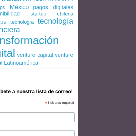
México
pagos digitales
ups
nibilidad
startup chilena
tecnología
ups
tecnología
nciera
ansformación
ital
venture
venture capital
al Latinoamérica
bete a nuestra lista de correo!
*
indicates required