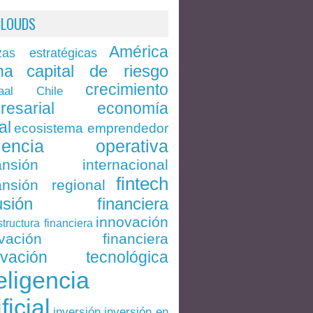
CLOUDS
América
zas estratégicas
capital de riesgo
na
crecimiento
Chile
aal
economía
resarial
al
ecosistema emprendedor
ciencia operativa
ansión internacional
fintech
nsión regional
lusión financiera
innovación
structura financiera
ovación financiera
ovación tecnológica
eligencia
ificial
inversión en
inversión