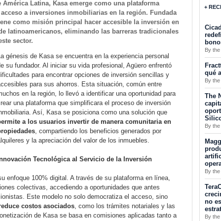
e América Latina, Kasa emerge como una plataforma
+ REC
acceso a inversiones inmobiliarias en la región. Fundada
iene como misión principal hacer accesible la inversión en
Cicad
e latinoamericanos, eliminando las barreras tradicionales
redef
este sector.
bono
By the
La génesis de Kasa se encuentra en la experiencia personal
Fract
e su fundador. Al iniciar su vida profesional, Agüero enfrentó
qué a
ificultades para encontrar opciones de inversión sencillas y
By the
ccesibles para sus ahorros. Esta situación, común entre
uchos en la región, lo llevó a identificar una oportunidad para
The N
rear una plataforma que simplificara el proceso de inversión
capit
opor
nmobiliaria. Así, Kasa se posiciona como una solución que
Silic
permite a los usuarios invertir de manera comunitaria en
By the
propiedades
, compartiendo los beneficios generados por
lquileres y la apreciación del valor de los inmuebles.
Maggu
produ
artif
Innovación Tecnológica al Servicio de la Inversión
oper
By the
u enfoque 100% digital. A través de su plataforma en línea,
TeraC
siones colectivas, accediendo a oportunidades que antes
creci
ionistas. Este modelo no solo democratiza el acceso, sino
no es
 reduce costos asociados
, como los trámites notariales y las
estra
monetización de Kasa se basa en comisiones aplicadas tanto a
By the