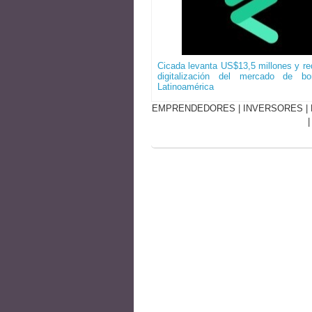
Cicada levanta US$13,5 millones y red
digitalización del mercado de b
Latinoamérica
EMPRENDEDORES
|
INVERSORES
|