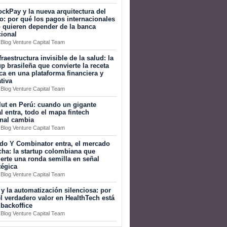
ckPay y la nueva arquitectura del
o: por qué los pagos internacionales
 quieren depender de la banca
cional
 Blog Venture Capital Team
fraestructura invisible de la salud: la
up brasileña que convierte la receta
a en una plataforma financiera y
tiva
 Blog Venture Capital Team
ut en Perú: cuando un gigante
l entra, todo el mapa fintech
onal cambia
 Blog Venture Capital Team
do Y Combinator entra, el mercado
ha: la startup colombiana que
erte una ronda semilla en señal
tégica
 Blog Venture Capital Team
 y la automatización silenciosa: por
l verdadero valor en HealthTech está
 backoffice
 Blog Venture Capital Team