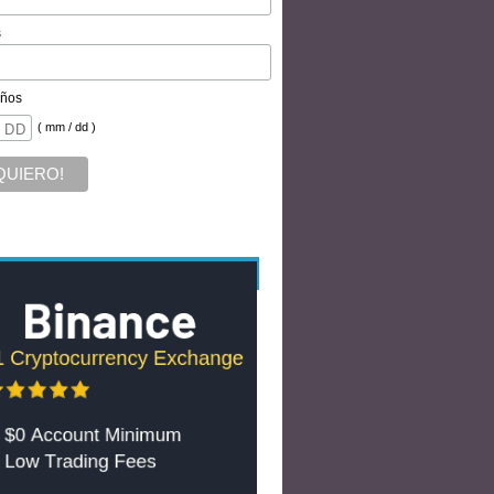
s
ños
( mm / dd )