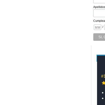
Apellido
Cumplea
/