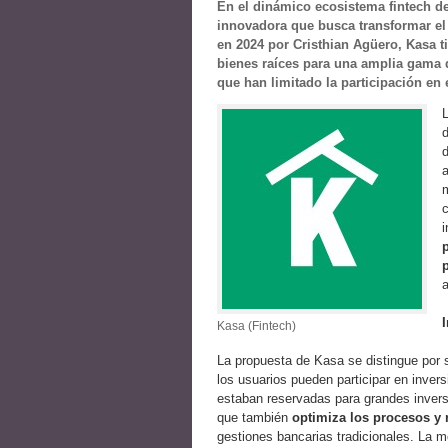
En el dinámico ecosistema fintech d
innovadora que busca transformar el 
en 2024 por Cristhian Agüero, Kasa t
bienes raíces para una amplia gama d
que han limitado la participación en 
d
d
a
m
c
i
a
Kasa (Fintech)
La propuesta de Kasa se distingue por s
los usuarios pueden participar en inver
estaban reservadas para grandes invers
que también
optimiza los procesos y
gestiones bancarias tradicionales. La 