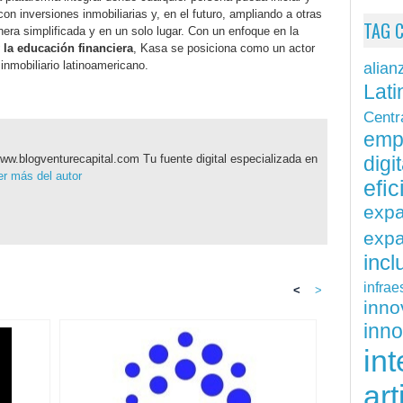
n inversiones inmobiliarias y, en el futuro, ampliando a otras
TAG 
era simplificada y en un solo lugar. Con un enfoque en la
 la educación financiera
, Kasa se posiciona como un actor
inmobiliario latinoamericano.
alian
Lati
Centr
emp
digit
ww.blogventurecapital.com Tu fuente digital especializada en
r más del autor
efi
exp
expa
inc
infrae
<
>
inn
inn
int
art