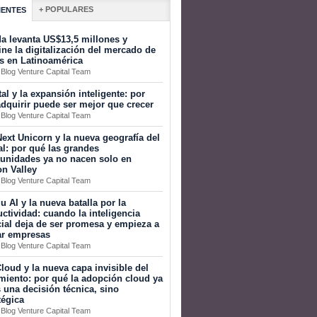
+ POPULARES
IENTES
a levanta US$13,5 millones y
ine la digitalización del mercado de
s en Latinoamérica
 Blog Venture Capital Team
tal y la expansión inteligente: por
dquirir puede ser mejor que crecer
 Blog Venture Capital Team
ext Unicorn y la nueva geografía del
al: por qué las grandes
tunidades ya no nacen solo en
on Valley
 Blog Venture Capital Team
 AI y la nueva batalla por la
ctividad: cuando la inteligencia
icial deja de ser promesa y empieza a
ar empresas
 Blog Venture Capital Team
loud y la nueva capa invisible del
miento: por qué la adopción cloud ya
 una decisión técnica, sino
tégica
 Blog Venture Capital Team