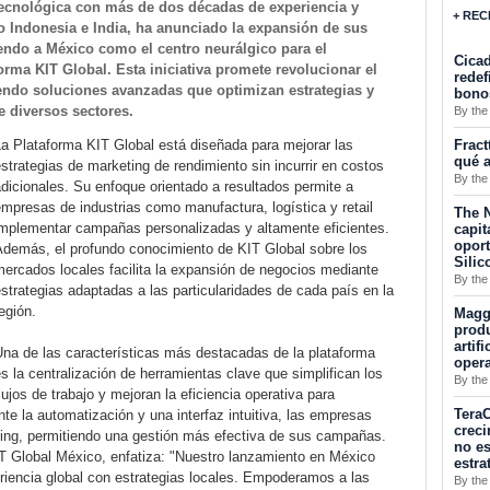
ecnológica con más de dos décadas de experiencia y
+ REC
Indonesia e India, ha anunciado la expansión de sus
endo a México como el centro neurálgico para el
Cicad
rma KIT Global. Esta iniciativa promete revolucionar el
redef
ciendo soluciones avanzadas que optimizan estrategias y
bono
 diversos sectores.
By the
Fract
a Plataforma KIT Global está diseñada para mejorar las
qué a
strategias de marketing de rendimiento sin incurrir en costos
By the
dicionales. Su enfoque orientado a resultados permite a
mpresas de industrias como manufactura, logística y retail
The N
implementar campañas personalizadas y altamente eficientes.
capit
opor
Además, el profundo conocimiento de KIT Global sobre los
Silic
ercados locales facilita la expansión de negocios mediante
By the
strategias adaptadas a las particularidades de cada país en la
egión.
Maggu
produ
artif
Una de las características más destacadas de la plataforma
oper
s la centralización de herramientas clave que simplifican los
By the
lujos de trabajo y mejoran la eficiencia operativa para
TeraC
e la automatización y una interfaz intuitiva, las empresas
creci
ting, permitiendo una gestión más efectiva de sus campañas.
no es
T Global México, enfatiza: "Nuestro lanzamiento en México
estra
riencia global con estrategias locales. Empoderamos a las
By the