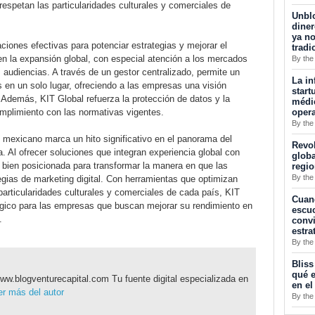
spetan las particularidades culturales y comerciales de
Unblo
diner
ya no
iones efectivas para potenciar estrategias y mejorar el
tradi
 la expansión global, con especial atención a los mercados
By the
as audiencias. A través de un gestor centralizado, permite un
La in
s en un solo lugar, ofreciendo a las empresas una visión
start
 Además, KIT Global refuerza la protección de datos y la
médic
opera
umplimiento con las normativas vigentes.
By the
 mexicano marca un hito significativo en el panorama del
Revol
. Al ofrecer soluciones que integran experiencia global con
globa
 bien posicionada para transformar la manera en que las
regi
By the
egias de marketing digital. Con herramientas que optimizan
rticularidades culturales y comerciales de cada país, KIT
Cuan
tégico para las empresas que buscan mejorar su rendimiento en
escuc
.
convi
estra
By the
Bliss
qué e
ww.blogventurecapital.com Tu fuente digital especializada en
en el
r más del autor
By the