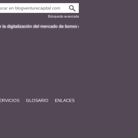
Búsqueda avanzada
zación del mercado de bonos en Latinoamérica
Fracttal y la expansión 
ERVICIOS
GLOSARIO
ENLACES