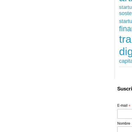
start
soste
start
fina
tr
dig
capit
Suscrí
E-mail
*
Nombre