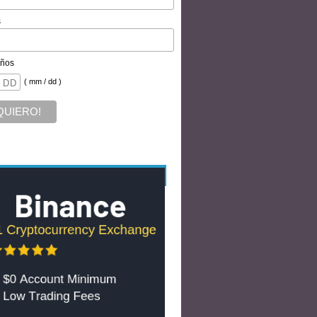
s
ños
( mm / dd )