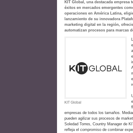
KIT Global, una destacada empresa t
éxitos en mercados emergentes como 
operaciones en América Latina, eligi
lanzamiento de su innovadora Platafo
marketing digital en la región, ofre
automatizan procesos para marcas de
L
e
a
e
m
e
r
e
KIT Global
f
empresas de todos los tamaños. Mediant
pueden agilizar sus procesos de marke
Soledad Torres, Country Manager de KI
refleja el compromiso de combinar expe