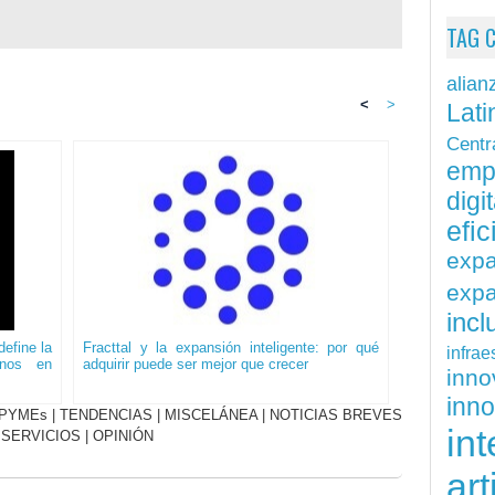
TAG 
alian
<
>
Lati
Centr
emp
digit
efi
exp
expa
inc
efine la
Fracttal y la expansión inteligente: por qué
infrae
onos en
adquirir puede ser mejor que crecer
inn
inn
PYMEs
|
TENDENCIAS
|
MISCELÁNEA
|
NOTICIAS BREVES
int
|
SERVICIOS
|
OPINIÓN
art