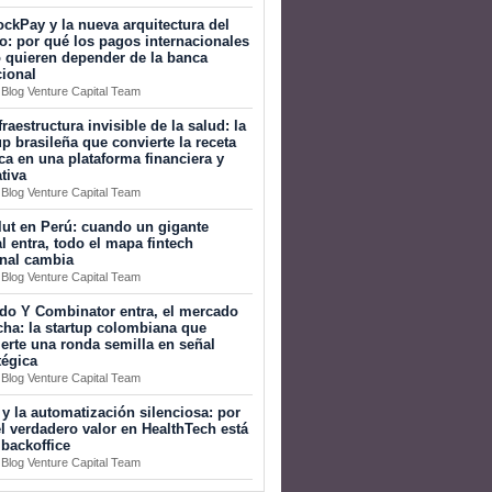
ckPay y la nueva arquitectura del
o: por qué los pagos internacionales
 quieren depender de la banca
cional
 Blog Venture Capital Team
fraestructura invisible de la salud: la
up brasileña que convierte la receta
a en una plataforma financiera y
tiva
 Blog Venture Capital Team
ut en Perú: cuando un gigante
l entra, todo el mapa fintech
onal cambia
 Blog Venture Capital Team
do Y Combinator entra, el mercado
ha: la startup colombiana que
erte una ronda semilla en señal
tégica
 Blog Venture Capital Team
 y la automatización silenciosa: por
l verdadero valor en HealthTech está
 backoffice
 Blog Venture Capital Team