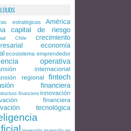
CLOUDS
América
zas estratégicas
capital de riesgo
na
crecimiento
Chile
aal
economía
resarial
al
ecosistema emprendedor
ciencia operativa
ansión internacional
fintech
nsión regional
lusión financiera
innovación
structura financiera
ovación financiera
ovación tecnológica
eligencia
ificial
inversión en
inversión