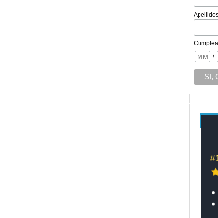
Apellido
Cumplea
/