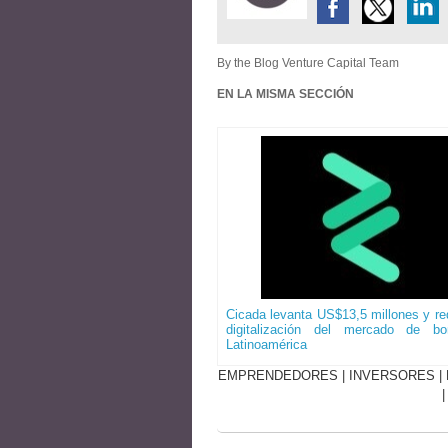
By the Blog Venture Capital Team
EN LA MISMA SECCIÓN
Cicada levanta US$13,5 millones y red
digitalización del mercado de b
Latinoamérica
EMPRENDEDORES
|
INVERSORES
|