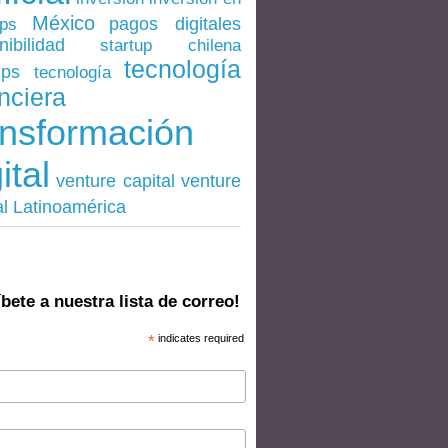
México
pagos digitales
ups
nibilidad
startup chilena
tecnología
ups
tecnología
nciera
ansformación
ital
venture
venture capital
al Latinoamérica
bete a nuestra lista de correo!
*
indicates required