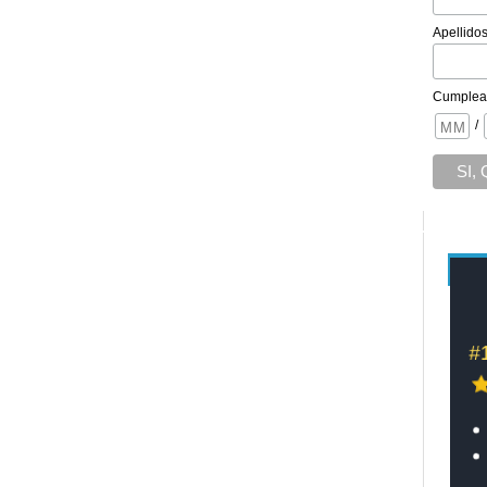
Apellido
Cumplea
/