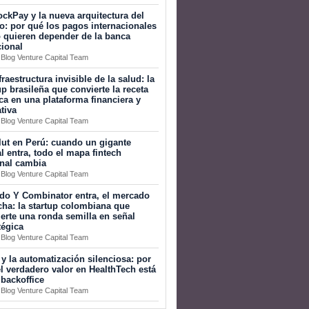
ckPay y la nueva arquitectura del
o: por qué los pagos internacionales
 quieren depender de la banca
cional
 Blog Venture Capital Team
fraestructura invisible de la salud: la
up brasileña que convierte la receta
a en una plataforma financiera y
tiva
 Blog Venture Capital Team
ut en Perú: cuando un gigante
l entra, todo el mapa fintech
onal cambia
 Blog Venture Capital Team
do Y Combinator entra, el mercado
ha: la startup colombiana que
erte una ronda semilla en señal
tégica
 Blog Venture Capital Team
 y la automatización silenciosa: por
l verdadero valor en HealthTech está
 backoffice
 Blog Venture Capital Team