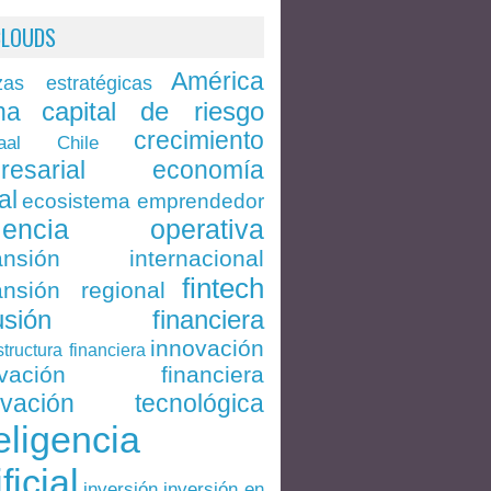
CLOUDS
América
zas estratégicas
capital de riesgo
na
crecimiento
Chile
aal
economía
resarial
al
ecosistema emprendedor
ciencia operativa
ansión internacional
fintech
nsión regional
lusión financiera
innovación
structura financiera
ovación financiera
ovación tecnológica
eligencia
ificial
inversión en
inversión