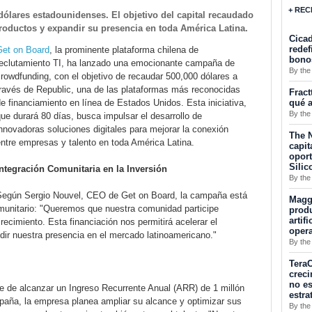
+ REC
ólares estadounidenses. El objetivo del capital recaudado
productos y expandir su presencia en toda América Latina.
Cicad
redef
Get on Board
, la prominente plataforma chilena de
bono
reclutamiento TI, ha lanzado una emocionante campaña de
By the
rowdfunding, con el objetivo de recaudar 500,000 dólares a
través de Republic, una de las plataformas más reconocidas
Fract
qué a
e financiamiento en línea de Estados Unidos. Esta iniciativa,
By the
ue durará 80 días, busca impulsar el desarrollo de
nnovadoras soluciones digitales para mejorar la conexión
The N
ntre empresas y talento en toda América Latina.
capit
opor
Silic
Integración Comunitaria en la Inversión
By the
Según Sergio Nouvel, CEO de Get on Board, la campaña está
Maggu
omunitario: "Queremos que nuestra comunidad participe
produ
artif
recimiento. Esta financiación nos permitirá acelerar el
oper
dir nuestra presencia en el mercado latinoamericano."
By the
TeraC
creci
no es
e de alcanzar un Ingreso Recurrente Anual (ARR) de 1 millón
estra
paña, la empresa planea ampliar su alcance y optimizar sus
By the