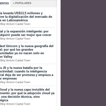
+ POPULARES
IENTES
a levanta US$13,5 millones y
ine la digitalización del mercado de
s en Latinoamérica
 Blog Venture Capital Team
tal y la expansión inteligente: por
dquirir puede ser mejor que crecer
 Blog Venture Capital Team
ext Unicorn y la nueva geografía del
al: por qué las grandes
tunidades ya no nacen solo en
on Valley
 Blog Venture Capital Team
 AI y la nueva batalla por la
ctividad: cuando la inteligencia
icial deja de ser promesa y empieza a
ar empresas
 Blog Venture Capital Team
loud y la nueva capa invisible del
miento: por qué la adopción cloud ya
 una decisión técnica, sino
tégica
 Blog Venture Capital Team