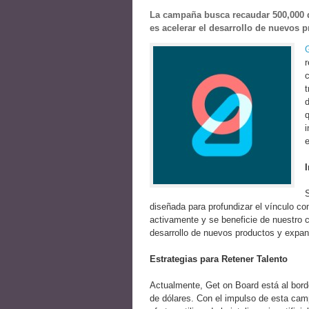
La campaña busca recaudar 500,000 d
es acelerar el desarrollo de nuevos 
c
d
q
i
e
diseñada para profundizar el vínculo c
activamente y se beneficie de nuestro c
desarrollo de nuevos productos y expan
Estrategias para Retener Talento
Actualmente, Get on Board está al bord
de dólares. Con el impulso de esta cam