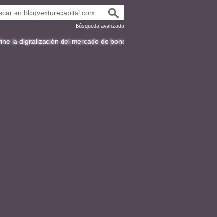
Búsqueda avanzada
lización del mercado de bonos en Latinoamérica
Fracttal y la expansi