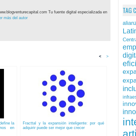
TAG 
ww.blogventurecapital.com Tu fuente digital especializada en
r más del autor
alian
Lati
Centr
emp
digit
<
>
efi
exp
expa
inc
infrae
inn
inn
int
efine la
Fracttal y la expansión inteligente: por qué
onos en
adquirir puede ser mejor que crecer
art