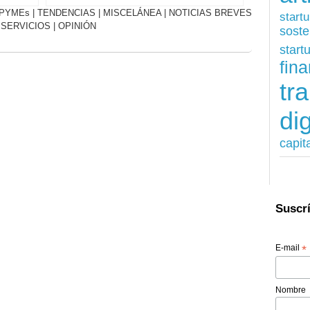
PYMEs
|
TENDENCIAS
|
MISCELÁNEA
|
NOTICIAS BREVES
start
|
SERVICIOS
|
OPINIÓN
soste
start
fina
tr
dig
capit
Suscrí
E-mail
*
Nombre