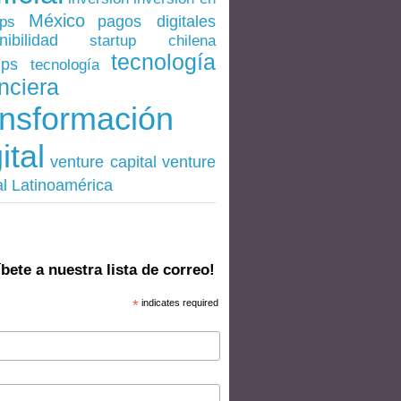
México
pagos digitales
ups
nibilidad
startup chilena
tecnología
ups
tecnología
nciera
ansformación
ital
venture
venture capital
al Latinoamérica
bete a nuestra lista de correo!
*
indicates required