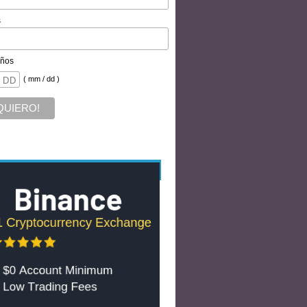
s
ños
( mm / dd )