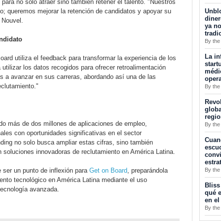
ial para no solo atraer sino también retener el talento. "Nuestros
Unblo
to; queremos mejorar la retención de candidatos y apoyar su
diner
a Nouvel.
ya no
tradi
ndidato
By the
La in
rd utiliza el feedback para transformar la experiencia de los
start
ilizar los datos recogidos para ofrecer retroalimentación
médic
es a avanzar en sus carreras, abordando así una de las
opera
eclutamiento."
By the
Revol
globa
regi
tado más de dos millones de aplicaciones de empleo,
By the
les con oportunidades significativas en el sector
Cuan
ing no solo busca ampliar estas cifras, sino también
escuc
n soluciones innovadoras de reclutamiento en América Latina.
convi
estra
By the
ser un punto de inflexión para
Get on Board
, preparándola
miento tecnológico en América Latina mediante el uso
Bliss
 tecnología avanzada.
qué e
en el
By the