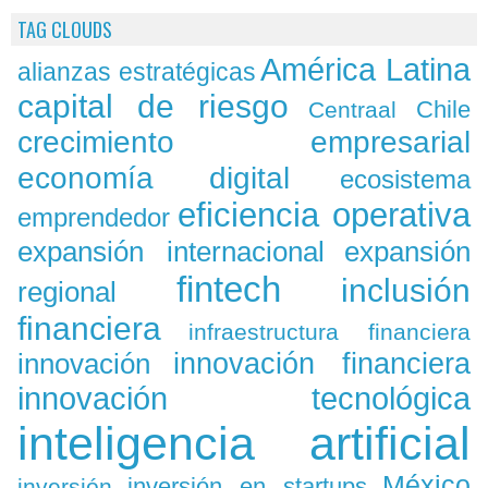
TAG CLOUDS
América Latina
alianzas estratégicas
capital de riesgo
Chile
Centraal
crecimiento empresarial
economía digital
ecosistema
eficiencia operativa
emprendedor
expansión
expansión internacional
fintech
inclusión
regional
financiera
infraestructura financiera
innovación
innovación financiera
innovación tecnológica
inteligencia artificial
México
inversión en startups
inversión