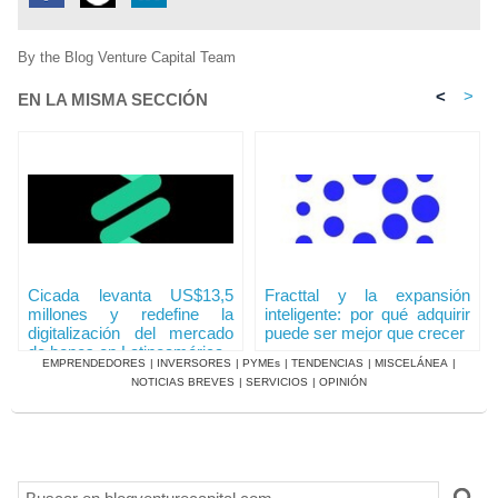
By the Blog Venture Capital Team
<
>
EN LA MISMA SECCIÓN
Cicada levanta US$13,5
Fracttal y la expansión
millones y redefine la
inteligente: por qué adquirir
digitalización del mercado
puede ser mejor que crecer
de bonos en Latinoamérica
EMPRENDEDORES
|
INVERSORES
|
PYMEs
|
TENDENCIAS
|
MISCELÁNEA
|
NOTICIAS BREVES
|
SERVICIOS
|
OPINIÓN