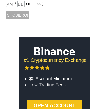
/
( mm / dd )