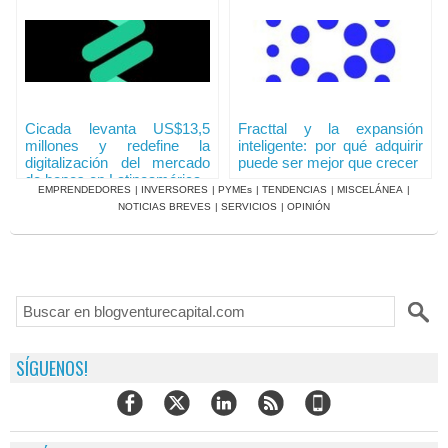
Cicada levanta US$13,5
Fracttal y la expansión
millones y redefine la
inteligente: por qué adquirir
digitalización del mercado
puede ser mejor que crecer
de bonos en Latinoamérica
EMPRENDEDORES
|
INVERSORES
|
PYMEs
|
TENDENCIAS
|
MISCELÁNEA
|
NOTICIAS BREVES
|
SERVICIOS
|
OPINIÓN
SÍGUENOS!