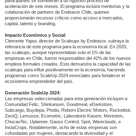
participantes se someterán a un riguroso proceso de
aceleración de seis meses. El programa incluirá mentorías y la
colaboración de partners de Endeavor Chile, quienes
proporcionarán recursos críticos como acceso a mercados,
capital, talento y branding.
Impacto Económico y Social:
Clemente Yapur, director de Scaleups by Endeavor, subraya la
relevancia de este programa para la economía local. En 2020,
las scaleups, aunque representaban solo el 1% de las
empresas en Chile, fueron responsables del 42% de los nuevos
empleos formales creados. Esto demuestra la capacidad de las
scaleups para influir positivamente en la economía, haciendo
programas como ScaleUp 2024 esenciales para fortalecer el
ecosistema emprendedor del país.
Generación ScaleUp 2024:
Las empresas seleccionadas para esta generación incluyen a
Comunidad Feliz, Shinkansen, Goodmeal, eDarkstore,
Subcargo, Buydepa, Photio, Reborn Electric Motors, Rocketbot,
ZeroQ, Lemusse, Ecometric, Laboratorio Kasem, Meristem,
ChucaoTec, Uplanner, Gauss Control, Spot, Wareclouds, e
InstaCrops. Notablemente, ocho de estas empresas son
cofundadas por mujeres, destacando la diversidad y el