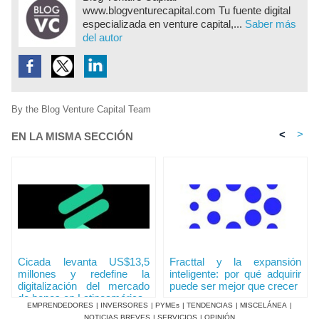
www.blogventurecapital.com Tu fuente digital
especializada en venture capital,...
Saber más
del autor
By the Blog Venture Capital Team
<
>
EN LA MISMA SECCIÓN
Cicada levanta US$13,5
Fracttal y la expansión
millones y redefine la
inteligente: por qué adquirir
digitalización del mercado
puede ser mejor que crecer
de bonos en Latinoamérica
EMPRENDEDORES
|
INVERSORES
|
PYMEs
|
TENDENCIAS
|
MISCELÁNEA
|
NOTICIAS BREVES
|
SERVICIOS
|
OPINIÓN