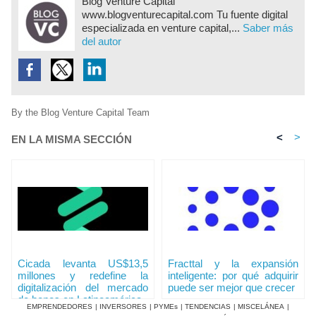
Blog Venture Capital
www.blogventurecapital.com Tu fuente digital
especializada en venture capital,...
Saber más
del autor
By the Blog Venture Capital Team
<
>
EN LA MISMA SECCIÓN
Cicada levanta US$13,5
Fracttal y la expansión
millones y redefine la
inteligente: por qué adquirir
digitalización del mercado
puede ser mejor que crecer
de bonos en Latinoamérica
EMPRENDEDORES
|
INVERSORES
|
PYMEs
|
TENDENCIAS
|
MISCELÁNEA
|