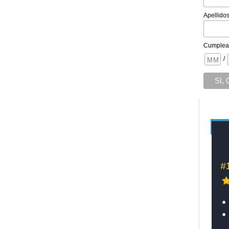
Apellido
Cumplea
/