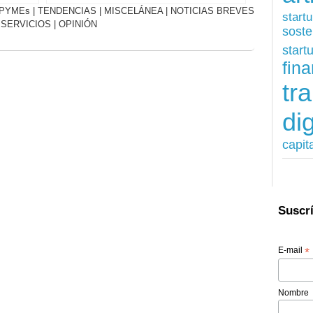
PYMEs
|
TENDENCIAS
|
MISCELÁNEA
|
NOTICIAS BREVES
start
|
SERVICIOS
|
OPINIÓN
soste
start
fina
tr
dig
capit
Suscrí
E-mail
*
Nombre