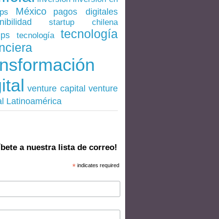
México
pagos digitales
ups
nibilidad
startup chilena
tecnología
ups
tecnología
nciera
ansformación
ital
venture
venture capital
al Latinoamérica
bete a nuestra lista de correo!
*
indicates required