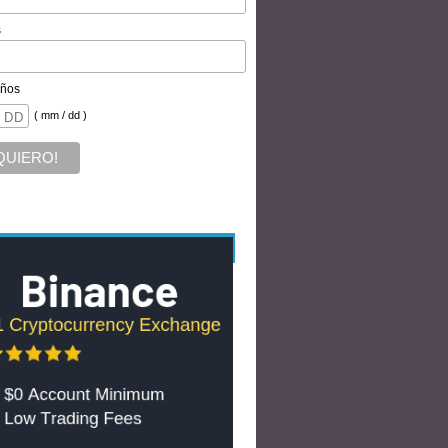
s
ños
( mm / dd )