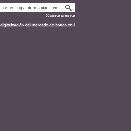
Búsqueda avanzada
ón del mercado de bonos en Latinoamérica
Fracttal y la expansión inte