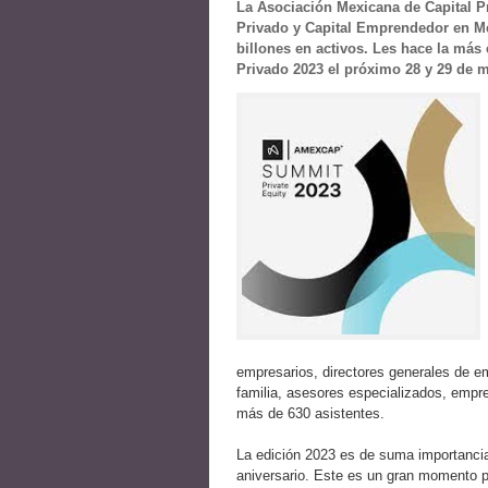
La Asociación Mexicana de Capital P
Privado y Capital Emprendedor en M
billones en activos. Les hace la más 
Privado 2023 el próximo 28 y 29 de 
empresarios, directores generales de em
familia, asesores especializados, empr
más de 630 asistentes.
La edición 2023 es de suma importanc
aniversario. Este es un gran momento p