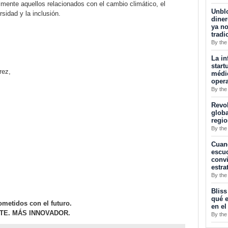
lmente aquellos relacionados con el cambio climático, el
Unblo
rsidad y la inclusión.
diner
ya no
tradi
By the
La in
start
rez,
médic
opera
By the
Revol
globa
regi
By the
Cuan
escuc
convi
estra
By the
Bliss
qué e
metidos con el futuro.
en el
TE. MÁS INNOVADOR.
By the