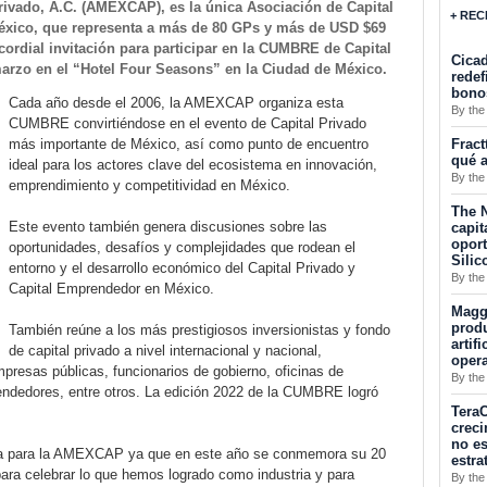
rivado, A.C. (AMEXCAP), es la única Asociación de Capital
+ REC
éxico, que representa a más de 80 GPs y más de USD $69
cordial invitación para participar en la CUMBRE de Capital
Cicad
marzo en el “Hotel Four Seasons” en la Ciudad de México.
redef
bono
Cada año desde el 2006, la AMEXCAP organiza esta
By the
CUMBRE convirtiéndose en el evento de Capital Privado
Fract
más importante de México, así como punto de encuentro
qué a
ideal para los actores clave del ecosistema en innovación,
By the
emprendimiento y competitividad en México.
The N
Este evento también genera discusiones sobre las
capit
opor
oportunidades, desafíos y complejidades que rodean el
Silic
entorno y el desarrollo económico del Capital Privado y
By the
Capital Emprendedor en México.
Maggu
produ
También reúne a los más prestigiosos inversionistas y fondo
artif
de capital privado a nivel internacional y nacional,
oper
presas públicas, funcionarios de gobierno, oficinas de
By the
endedores, entre otros. La edición 2022 de la CUMBRE logró
TeraC
creci
no es
ia para la AMEXCAP ya que en este año se conmemora su 20
estra
ara celebrar lo que hemos logrado como industria y para
By the