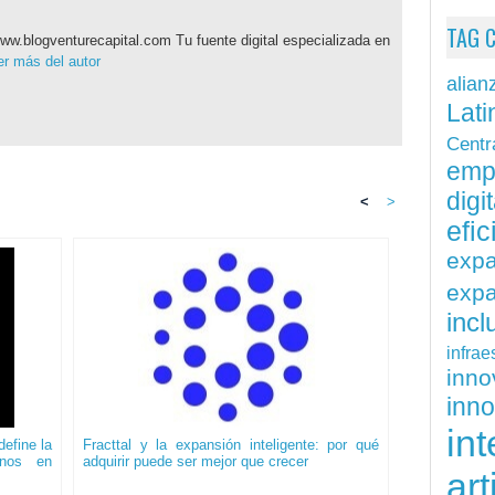
TAG 
ww.blogventurecapital.com Tu fuente digital especializada en
r más del autor
alian
Lati
Centr
emp
digit
<
>
efi
exp
expa
inc
infrae
inn
inn
int
efine la
Fracttal y la expansión inteligente: por qué
onos en
adquirir puede ser mejor que crecer
art