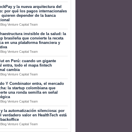
ckPay y la nueva arquitectura del
o: por qué los pagos internacionales
 quieren depender de la banca
cional
 Blog Venture Capital Team
fraestructura invisible de la salud: la
up brasileña que convierte la receta
a en una plataforma financiera y
tiva
 Blog Venture Capital Team
ut en Perú: cuando un gigante
l entra, todo el mapa fintech
onal cambia
 Blog Venture Capital Team
do Y Combinator entra, el mercado
ha: la startup colombiana que
erte una ronda semilla en señal
tégica
 Blog Venture Capital Team
 y la automatización silenciosa: por
l verdadero valor en HealthTech está
 backoffice
 Blog Venture Capital Team