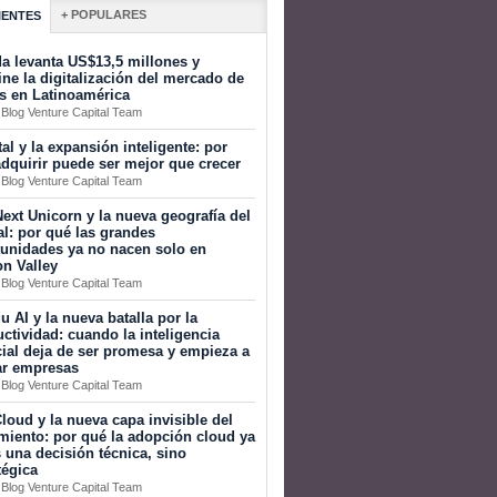
+ POPULARES
IENTES
a levanta US$13,5 millones y
ine la digitalización del mercado de
s en Latinoamérica
 Blog Venture Capital Team
tal y la expansión inteligente: por
dquirir puede ser mejor que crecer
 Blog Venture Capital Team
ext Unicorn y la nueva geografía del
al: por qué las grandes
tunidades ya no nacen solo en
on Valley
 Blog Venture Capital Team
 AI y la nueva batalla por la
ctividad: cuando la inteligencia
icial deja de ser promesa y empieza a
ar empresas
 Blog Venture Capital Team
loud y la nueva capa invisible del
miento: por qué la adopción cloud ya
 una decisión técnica, sino
tégica
 Blog Venture Capital Team