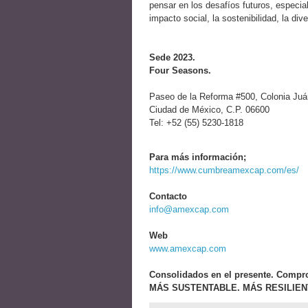
pensar en los desafíos futuros, especia
impacto social, la sostenibilidad, la dive
Sede 2023.
Four Seasons.
Paseo de la Reforma #500, Colonia Juá
Ciudad de México, C.P. 06600
Tel: +52 (55) 5230-1818
Para más información;
https://www.cumbreamexcap.com/es/
Contacto
info@amexcap.com
Web
www.amexcap.com
Consolidados en el presente. Compro
MÁS SUSTENTABLE. MÁS RESILIEN