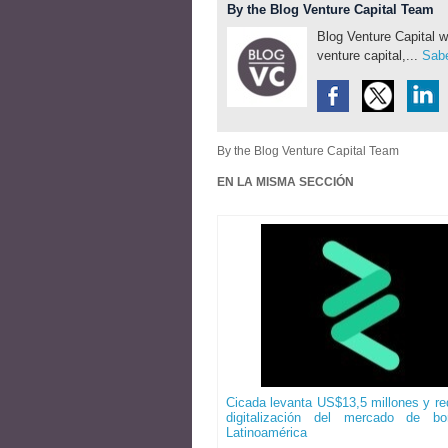
By the Blog Venture Capital Team
Blog Venture Capital w
venture capital,...
Sabe
By the Blog Venture Capital Team
EN LA MISMA SECCIÓN
Cicada levanta US$13,5 millones y red
digitalización del mercado de b
Latinoamérica