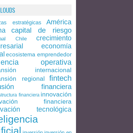
CLOUDS
América
zas estratégicas
capital de riesgo
na
crecimiento
Chile
aal
economía
resarial
al
ecosistema emprendedor
ciencia operativa
ansión internacional
fintech
nsión regional
lusión financiera
innovación
structura financiera
ovación financiera
ovación tecnológica
eligencia
ificial
inversión en
inversión