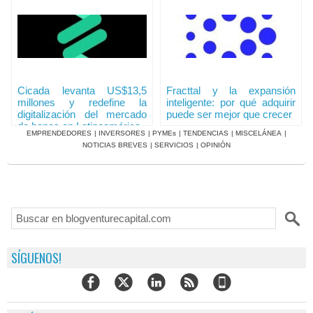
Cicada levanta US$13,5
Fracttal y la expansión
millones y redefine la
inteligente: por qué adquirir
digitalización del mercado
puede ser mejor que crecer
de bonos en Latinoamérica
EMPRENDEDORES
|
INVERSORES
|
PYMEs
|
TENDENCIAS
|
MISCELÁNEA
|
NOTICIAS BREVES
|
SERVICIOS
|
OPINIÓN
SÍGUENOS!