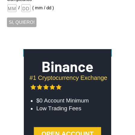
/
( mm / dd )