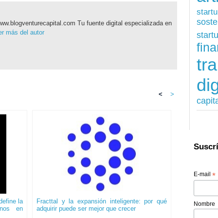
start
soste
ww.blogventurecapital.com Tu fuente digital especializada en
r más del autor
start
fina
tr
dig
<
>
capit
Suscrí
E-mail
*
efine la
Fracttal y la expansión inteligente: por qué
Nombre
onos en
adquirir puede ser mejor que crecer