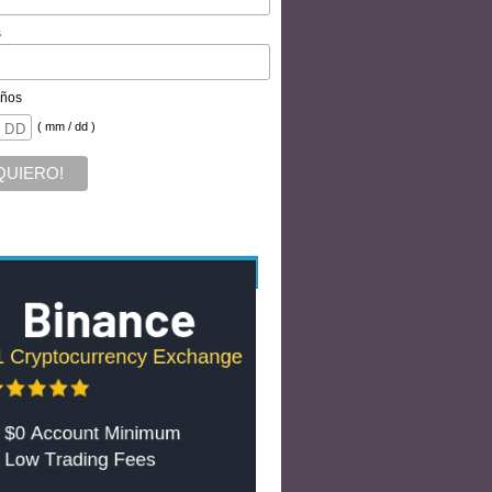
s
ños
( mm / dd )