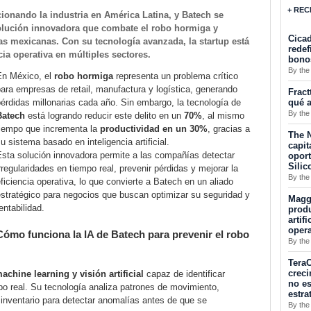
+ REC
ucionando la industria en América Latina, y Batech se
olución innovadora que combate el robo hormiga y
Cicad
s mexicanas. Con su tecnología avanzada, la startup está
redef
ia operativa en múltiples sectores.
bono
By the
En México, el
robo hormiga
representa un problema crítico
ara empresas de retail, manufactura y logística, generando
Fract
qué a
érdidas millonarias cada año. Sin embargo, la tecnología de
By the
Batech
está logrando reducir este delito en un
70%
, al mismo
tiempo que incrementa la
productividad en un 30%
, gracias a
The N
u sistema basado en inteligencia artificial.
capit
Esta solución innovadora permite a las compañías detectar
opor
Silic
rregularidades en tiempo real, prevenir pérdidas y mejorar la
By the
ficiencia operativa, lo que convierte a Batech en un aliado
stratégico para negocios que buscan optimizar su seguridad y
Maggu
entabilidad.
produ
artif
oper
Cómo funciona la IA de Batech para prevenir el robo
By the
TeraC
creci
achine learning y visión artificial
capaz de identificar
no es
 real. Su tecnología analiza patrones de movimiento,
estra
 inventario para detectar anomalías antes de que se
By the