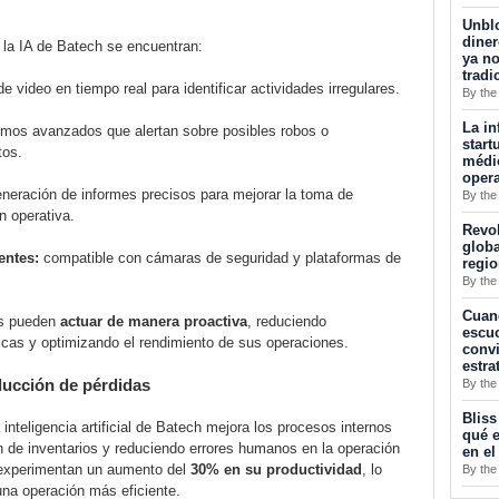
Unblo
diner
la IA de Batech se encuentran:
ya no
tradi
de video en tiempo real para identificar actividades irregulares.
By the
La in
tmos avanzados que alertan sobre posibles robos o
start
tos.
médic
opera
neración de informes precisos para mejorar la toma de
By the
n operativa.
Revol
globa
entes:
compatible con cámaras de seguridad y plataformas de
regi
By the
Cuan
as pueden
actuar de manera proactiva
, reduciendo
escuc
icas y optimizando el rendimiento de sus operaciones.
convi
estra
ducción de pérdidas
By the
Bliss
nteligencia artificial de Batech mejora los procesos internos
qué e
n de inventarios y reduciendo errores humanos en la operación
en el
 experimentan un aumento del
30% en su productividad
, lo
By the
na operación más eficiente.