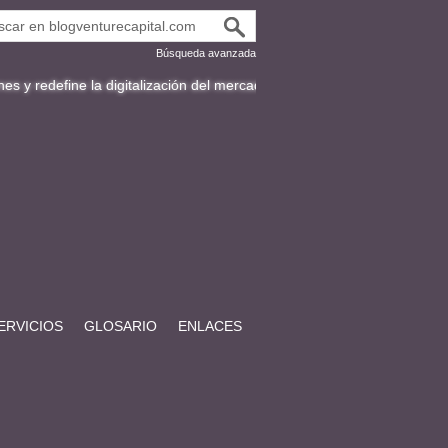
Búsqueda avanzada
 la digitalización del mercado de bonos en Latinoamérica
Fracttal y 
ERVICIOS
GLOSARIO
ENLACES