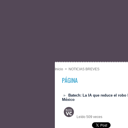
Inicio
>
NOTICIAS BREVES
PÁGINA
Batech: La IA que reduce el robo
México
Leído 509 veces