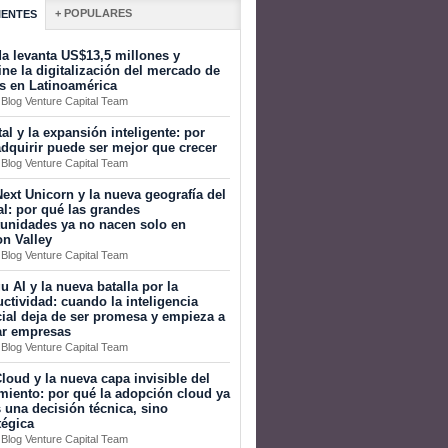
+ POPULARES
IENTES
a levanta US$13,5 millones y
ine la digitalización del mercado de
s en Latinoamérica
 Blog Venture Capital Team
tal y la expansión inteligente: por
dquirir puede ser mejor que crecer
 Blog Venture Capital Team
ext Unicorn y la nueva geografía del
al: por qué las grandes
tunidades ya no nacen solo en
on Valley
 Blog Venture Capital Team
 AI y la nueva batalla por la
ctividad: cuando la inteligencia
icial deja de ser promesa y empieza a
ar empresas
 Blog Venture Capital Team
loud y la nueva capa invisible del
miento: por qué la adopción cloud ya
 una decisión técnica, sino
tégica
 Blog Venture Capital Team