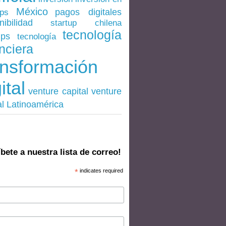
México
pagos digitales
ups
nibilidad
startup chilena
tecnología
ups
tecnología
nciera
ansformación
ital
venture
venture capital
al Latinoamérica
bete a nuestra lista de correo!
*
indicates required