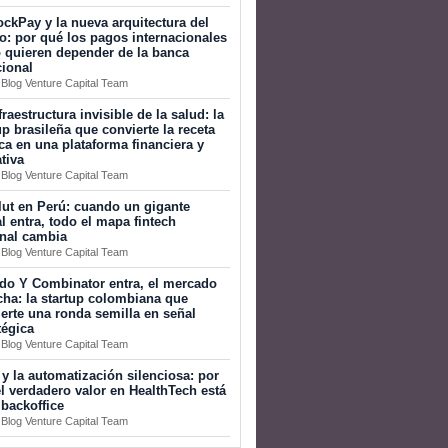
ckPay y la nueva arquitectura del
o: por qué los pagos internacionales
 quieren depender de la banca
cional
 Blog Venture Capital Team
fraestructura invisible de la salud: la
up brasileña que convierte la receta
a en una plataforma financiera y
tiva
 Blog Venture Capital Team
ut en Perú: cuando un gigante
l entra, todo el mapa fintech
onal cambia
 Blog Venture Capital Team
do Y Combinator entra, el mercado
ha: la startup colombiana que
erte una ronda semilla en señal
tégica
 Blog Venture Capital Team
 y la automatización silenciosa: por
l verdadero valor en HealthTech está
 backoffice
 Blog Venture Capital Team