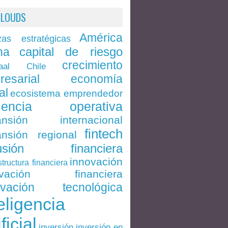
CLOUDS
América
zas estratégicas
capital de riesgo
na
crecimiento
Chile
aal
economía
resarial
al
ecosistema emprendedor
ciencia operativa
ansión internacional
fintech
nsión regional
lusión financiera
innovación
structura financiera
ovación financiera
ovación tecnológica
eligencia
ificial
inversión en
inversión