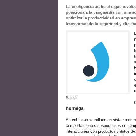
La inteligencia artificial sigue revol
posiciona a la vanguardia con una s
optimiza la productividad en empresa
transformando la seguridad y eficienc
p
p
s
i
e
e
r
Batech
hormiga
Batech ha desarrollado un sistema de
m
comportamientos sospechosos en tiempo
interacciones con productos y datos de