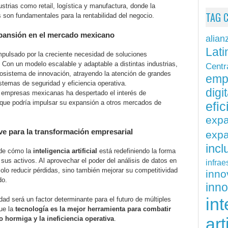
strias como retail, logística y manufactura, donde la
TAG 
 son fundamentales para la rentabilidad del negocio.
xpansión en el mercado mexicano
alian
Lati
mpulsado por la creciente necesidad de soluciones
. Con un modelo escalable y adaptable a distintas industrias,
Centr
cosistema de innovación, atrayendo la atención de grandes
emp
stemas de seguridad y eficiencia operativa.
digit
n empresas mexicanas ha despertado el interés de
o que podría impulsar su expansión a otros mercados de
efi
exp
lave para la transformación empresarial
expa
inc
 de cómo la
inteligencia artificial
está redefiniendo la forma
us activos. Al aprovechar el poder del análisis de datos en
infrae
lo reducir pérdidas, sino también mejorar su competitividad
inn
do.
inn
int
dad será un factor determinante para el futuro de múltiples
ue la
tecnología es la mejor herramienta para combatir
art
 hormiga y la ineficiencia operativa
.