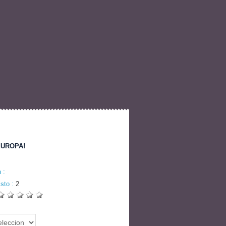
EUROPA!
:
n :
isto :
2