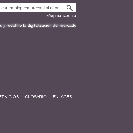
Búsqueda avanzada
define la digitalización del mercado de bonos en Latinoamérica
Fract
ERVICIOS
GLOSARIO
ENLACES