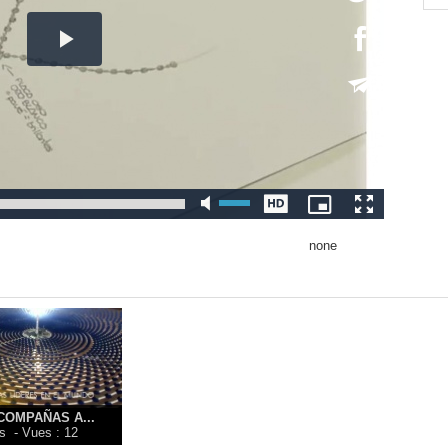
none
COMPAÑAS A...
 s
- Vues : 12