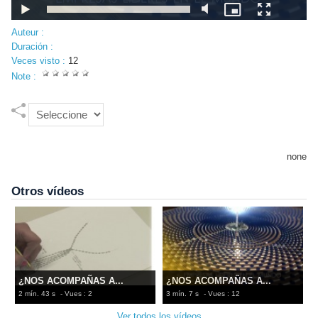
Auteur :
Duración :
Veces visto :
12
Note :
none
Otros vídeos
¿NOS ACOMPAÑAS A...
¿NOS ACOMPAÑAS A...
2 mín. 43 s
- Vues : 2
3 mín. 7 s
- Vues : 12
Ver todos los vídeos